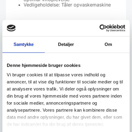
Vedligeholdelse: Tåler opvaskemaskine
Leveringsmetode
Samtykke
Detaljer
Om
Altid god kvalitet, se her hvorfor
Denne hjemmeside bruger cookies
Vi bruger cookies til at tilpasse vores indhold og
Har du spørgsmål til varen? Klik her
annoncer, til at vise dig funktioner til sociale medier og til
at analysere vores trafik. Vi deler også oplysninger om
din brug af vores hjemmeside med vores partnere inden
Vi prismatcher - Klik her
for sociale medier, annonceringspartnere og
analysepartnere. Vores partnere kan kombinere disse
data med andre oplysninger, du har givet dem, eller som
Relaterede varer
de har indsamlet fra din brug af deres tjenester.