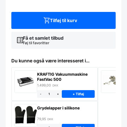
kasse
af
6
stk,
Tilføj til kurv
Living
antal
Få et samlet tilbud
Føj til favoritter
Du kunne også være interesseret i…
KRAFTIG Vakuummaskine
K
FastVac 500
M
1.499,00
2
DKK
+ Tilføj
-
+
Grydelapper i silikone
79,95
DKK