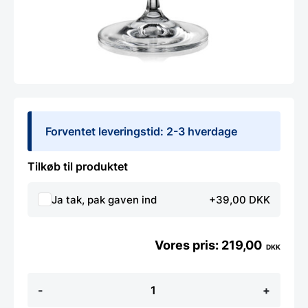
Forventet leveringstid: 2-3 hverdage
Tilkøb til produktet
Ja tak, pak gaven ind
+39,00 DKK
219,00
DKK
Vinglas
-
+
45cl
krystal