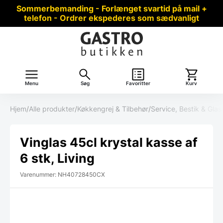
Sommerbemanding - Forlænget svartid på mail +
telefon - Ordrer ekspederes som sædvanligt
Menu
Søg
Favoritter
Kurv
Hjem
/
Alle produkter
/
Køkkengrej & Tilbehør
/
Service, Bestik & Glas
Vinglas 45cl krystal kasse af
6 stk, Living
Varenummer: NH40728450CX