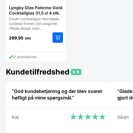
Lyngby Glas Palermo Gold
Cocktailglas 31,5 cl 4 stk.
Smukt cocktailglas med bløde,
rundede former. Det elegante,
riflede design med…
299,95
DKK
Vi prismatcher
Kundetilfredshed
“God kundebetjening og der blev svaret
“Glade 
høfligt på mine spørgsmål.”
gjort d
Kaj
Isken