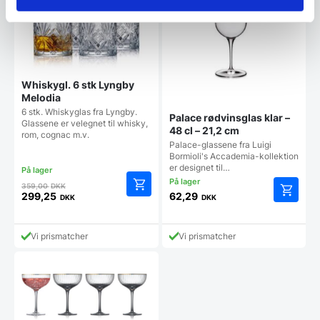
Whiskygl. 6 stk Lyngby
Melodia
6 stk. Whiskyglas fra Lyngby.
Palace rødvinsglas klar –
Glassene er velegnet til whisky,
48 cl – 21,2 cm
rom, cognac m.v.
Palace-glassene fra Luigi
Bormioli's Accademia-kollektion
er designet til…
Den
359,00
DKK
oprindelige
299,25
62,29
DKK
DKK
Den
pris
aktuelle
var:
pris
359,00 DKK.
Vi prismatcher
Vi prismatcher
er:
299,25 DKK.