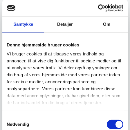
af købet kun får en del eller intet af købs beløbet
retur, afhængig af varens handelsmæssige værdi.
For at modtage hele købs beløbet retur må du altså
Samtykke
Detaljer
Om
gøre det samme, som man kan i en fysisk butik. Du
må afprøve varen, men ikke tage den i egentlig brug.
Denne hjemmeside bruger cookies
Har en vare været brugt, vil værdiforringelsen fragå
din tilbagebetaling. Sørg derfor for at holde
Vi bruger cookies til at tilpasse vores indhold og
beskyttelses folien på varerne, indtil du er sikker på,
annoncer, til at vise dig funktioner til sociale medier og til
at du ikke vil gøre brug af fortrydelsesretten.
at analysere vores trafik. Vi deler også oplysninger om
Tilbagebetaling af købs beløbet Hvis du fortryder dit
din brug af vores hjemmeside med vores partnere inden
køb, får du naturligvis det beløb du har indbetalt til
for sociale medier, annonceringspartnere og
os, tilbage. I tilfælde af en værdiforringelse, som du
analysepartnere. Vores partnere kan kombinere disse
hæfter for, fratrækkes denne købs beløbet. Hvis du
data med andre oplysninger, du har givet dem, eller som
de har indsamlet fra din brug af deres tjenester.
benytter din fortrydelsesret, refunderer vi alle
betalinger modtaget fra dig, herunder leverings
omkostninger
(dog ikke ekstra omkostninger som
Samtykkevalg
Nødvendig
følge af dit eget valg af en anden leverings form end