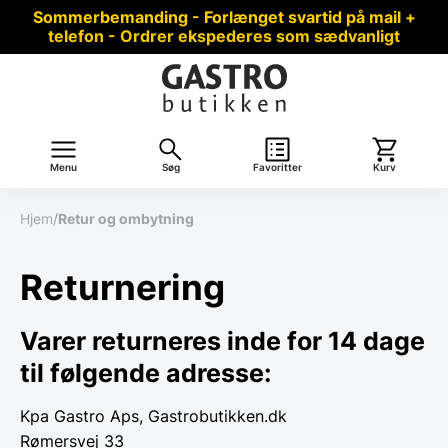
Sommerbemanding - Forlænget svartid på mail +
telefon - Ordrer ekspederes som sædvanligt
Menu
Søg
Favoritter
Kurv
Hjem
/
Retur og ombytning
Returnering
Varer returneres inde for 14 dage
til følgende adresse:
Kpa Gastro Aps, Gastrobutikken.dk
Rømersvej 33