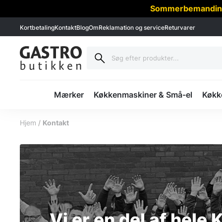
Sommerbemanding -
Kortbetaling
Kontakt
Blog
Om
Reklamation og service
Returvarer
Mærker
Køkkenmaskiner & Små-el
Køkke
Hjem
/
Kontakt
Vi er en del af hele