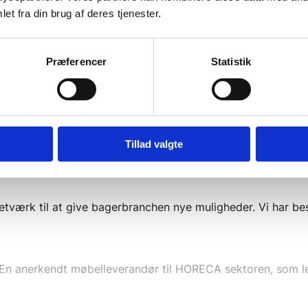
e hjemmesider nedenfor. Vi er ikke é
et fra din brug af deres tjenester.
ecialistvirksomheder der gør at vi alt
Præferencer
Statistik
oup. KFL Trading leverer storkøkkenudstyr til hele Sverige 
Tillad valgte
skemaskiner og tørretumblere, samlet på et sted.
 netværk til at give bagerbranchen nye muligheder. Vi har b
. En anerkendt møbelleverandør til HORECA sektoren, som le