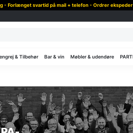
 Forlænget svartid på mail + telefon - Ordrer ekspede
ngrej & Tilbehør
Bar & vin
Møbler & udendøre
PART
 KPA-