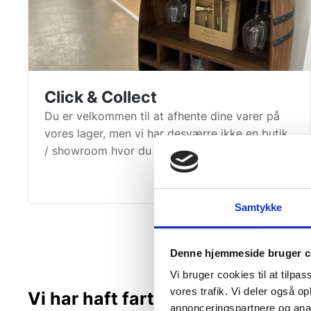
Click & Collect
Du er velkommen til at afhente dine varer på
vores lager, men vi har desværre ikke en butik
/ showroom hvor du kan se varen.
Samtykke
Denne hjemmeside bruger c
Vi bruger cookies til at tilpas
vores trafik. Vi deler også 
Vi har haft fart på og med 8 børs
annonceringspartnere og anal