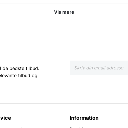
.
Vis mere
alt til væggen. Både når det drejer sig om beklædning af se
eder mv.
r afgørende det er for dig som lejer at udstyret virker. Vi 
re mv. til festivaler, events og store arrangementer.
l de bedste tilbud.
elevante tilbud og
eside med fokus på det de er rigtig gode til: at levere et
 til at hjælpe. Vi er også klar på at tage udfordringen op 
Fagor. Vi er Fagors officielle danske samarbejdspartner og 
dag levering og et stort netværk af både forhandlere samt s
vice
Information