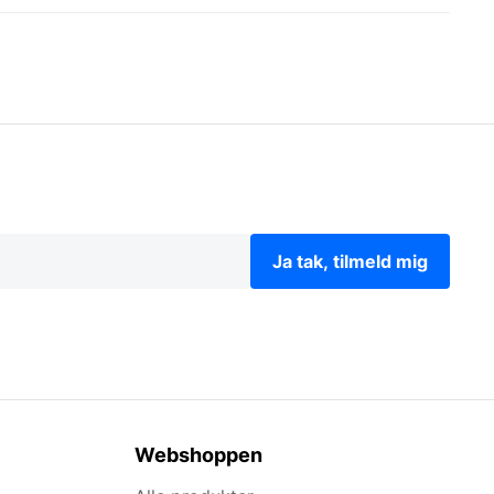
lve væggen i form at murstensskaller, akustikpaneler
er blandt Danmarks største udlejere af
Ja tak, tilmeld mig
 færdigt resultat – HVER GANG! Har du et
med renovering af dit nuværende storkøkken.
har solgt mere end 1800 maskiner til mere end 1000
ervicepartnere klar til at hjælpe hvis noget går galt.
Webshoppen