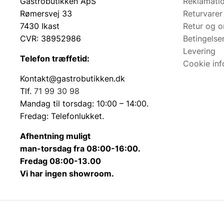
Gastrobutikken ApS
Reklamatio
DKs nok største udvalg af knive er grundstenen for vo
Rømersvej 33
Returvarer
Gastrobutikken.dk
7430 Ikast
Retur og 
Nu Kan private gøre som de professionelle og købe al
CVR: 38952986
Betingelse
Levering
Cateringfinans.dk
Telefon træffetid:
Cookie inf
Vores helt eget finansieringsselskab, som hjælper med
Kontakt@gastrobutikken.dk
Skiftselv.dk
Tlf.
71 99 30 98
Skiftselv sælger alt mellem himmel og jord. Sjove gad
Mandag til torsdag: 10:00 – 14:00.
Fredag: Telefonlukket.
Wandmarkt.de
Vores tyske webshop, som sælger paneler og spejle.
Afhentning muligt
man-torsdag fra 08:00-16:00.
Spejlbutikken.dk
Fredag 08:00-13.00
DKs nok største udvalg af spejle med og uden belysn
Vi har ingen showroom.
Prokooking.is
,
Prokooking.no,
Prokooking.fi
Vores internationale sider med EKSPORTprodukter