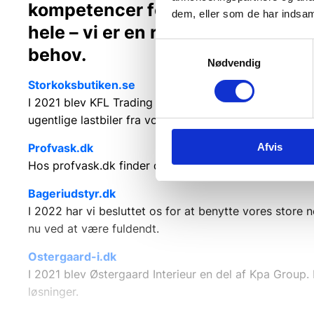
kompetencer fordelt på forskellig
dem, eller som de har indsaml
hele – vi er en række særskilte sp
Samtykkevalg
behov.
Nødvendig
Storkoksbutiken.se
I 2021 blev KFL Trading AB i Sverige en del af Kpa Gr
ugentlige lastbiler fra vores lager i DK
Profvask.dk
Afvis
Hos profvask.dk finder du landets bedste industri va
Bageriudstyr.dk
I 2022 har vi besluttet os for at benytte vores store
nu ved at være fuldendt.
Ostergaard-i.dk
I 2021 blev Østergaard Interieur en del af Kpa Group
løsninger.