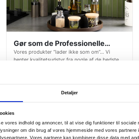
Gør som de Professionelle…
Vores produkter “lader ikke som om”… Vi
henter kvalitetsudstyr fra nogle af de bedste
producenter i hele verden. Produkterne bliver
anvendt i restaurationsbranchen i hele Europa.
Vores mission er at flytte denne kvalitet hjem i
de private køkkener. Gastrobutikkens
Detaljer
sortiment indebærer robuste varer, som holder
i mange år ved intensiv brug. Da produkterne
ookies
er kendt fra den professionelle verden, stilles
der også store krav til effektiviteten. Derfor er
se vores indhold og annoncer, til at vise dig funktioner til sociale
en fællesnævner for mange af vores varer, at
oplysninger om din brug af vores hjemmeside med vores partnere i
en gazeller er Kpa Group blevet en s
de er brugervenlige og lette at rengøre.
ysepartnere. Vores partnere kan kombinere disse data med andr