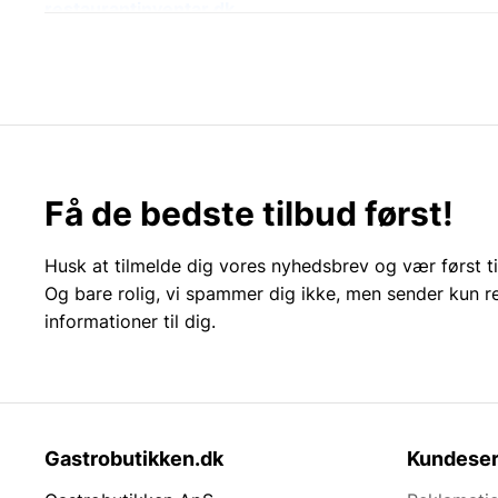
restaurantinventar.dk
Standardmøbler til restaurationsbranchen til fair priser
Wallshop.dk
Konceptet er helt enkelt – vi har koncentreret os om 
eller når det gælder pynt i form af hylder, lamper, bill
Cateringudlejning.dk
Få de bedste tilbud først!
Udlejning af storkøkken og catering udstyr. Vi ved hvo
storkøkkenudstyr såvel som industriovne, industri fritu
Husk at tilmelde dig vores nyhedsbrev og vær først ti
Cateringprojekt.dk
Og bare rolig, vi spammer dig ikke, men sender kun r
Vores storkøkken projektafdeling her fået egen hjemm
informationer til dig.
storkøkkenprojekt stort som småt, så er de altid klar
Fagor.dk
Vores største leverandør af industrielle maskiner er 
glade kunder. Fagor har stort dansk lager med dag til 
Gastrobutikken.dk
Kundeser
Knivblokken.dk