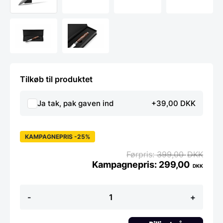
Tilkøb til produktet
Ja tak, pak gaven ind
+39,00 DKK
KAMPAGNEPRIS -25%
399,00
DKK
299,00
DKK
Urte
-
+
kniv
10
cm