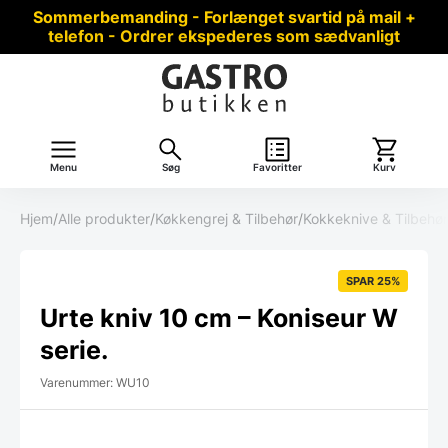
Sommerbemanding - Forlænget svartid på mail +
telefon - Ordrer ekspederes som sædvanligt
Menu
Søg
Favoritter
Kurv
Hjem
/
Alle produkter
/
Køkkengrej & Tilbehør
/
Kokkeknive & Tilbehør
SPAR 25%
Urte kniv 10 cm – Koniseur W
serie.
Varenummer: WU10