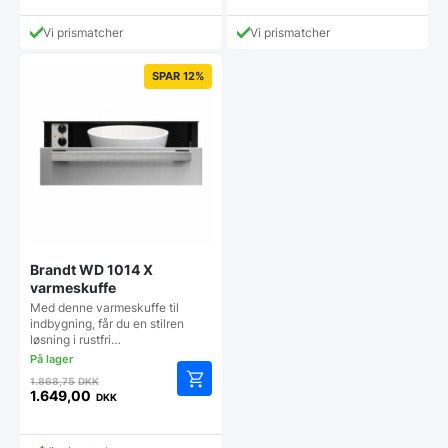
Vi prismatcher
Vi prismatcher
SPAR 12%
Brandt WD 1014 X
varmeskuffe
Med denne varmeskuffe til
indbygning, får du en stilren
løsning i rustfri…
Den
1.868,75
DKK
oprindelige
1.649,00
DKK
Den
pris
aktuelle
var:
pris