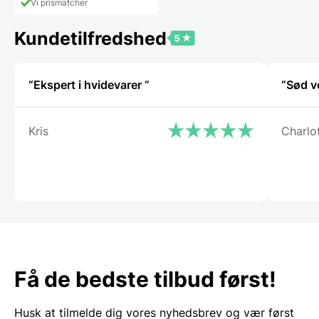
1.868,75 DKK.
Vi prismatcher
er:
1.649,00 DKK.
Kundetilfredshed
“Ekspert i hvidevarer “
“Sød v
Kris
Charlo
Få de bedste tilbud først!
Husk at tilmelde dig vores nyhedsbrev og vær først