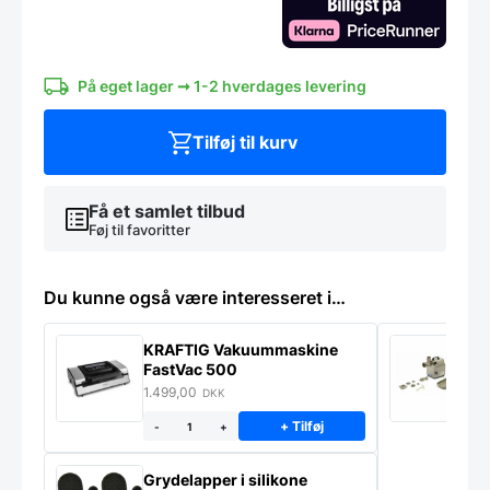
-
Koniseur
W
serie.
antal
På eget lager ➞ 1-2 hverdages levering
Tilføj til kurv
Få et samlet tilbud
Føj til favoritter
Du kunne også være interesseret i…
KRAFTIG Vakuummaskine
K
FastVac 500
M
1.499,00
2
DKK
+ Tilføj
-
+
Grydelapper i silikone