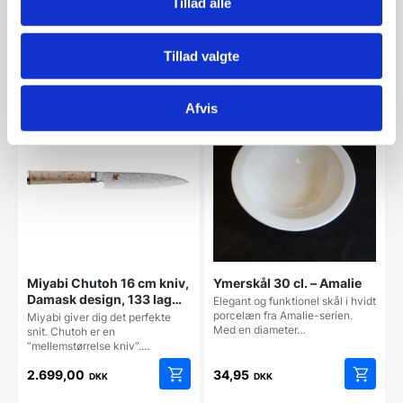
Den
Tillad alle
3.495,00
DKK
16,00
DKK
oprindelige
3.395,00
DKK
Den
pris
aktuelle
var:
Tillad valgte
pris
3.495,00 DKK.
Vi prismatcher
Vi prismatcher
er:
3.395,00 DKK.
Afvis
Miyabi Chutoh 16 cm kniv,
Ymerskål 30 cl. – Amalie
Damask design, 133 lag
Elegant og funktionel skål i hvidt
stål
porcelæn fra Amalie-serien.
Miyabi giver dig det perfekte
Med en diameter…
snit. Chutoh er en
“mellemstørrelse kniv”.…
2.699,00
34,95
DKK
DKK