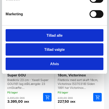
Den
Den
pris
pris
aktuelle
aktuelle
var:
var:
pris
pris
499,00 DKK.
2.599,00 DKK.
Vi prismatcher
Vi prismatcher
Marketing
er:
er:
349,00 DKK.
1.799,00 DKK.
SPAR 3%
SPAR 33%
Tillad alle
Tillad valgte
Afvis
Brødkniv 23 cm – Yaxell
Filetkniv med sort skaft
Super GOU
18cm, Victorinox
Brødkniv 23 cm - Yaxell Super
Filetkniv med sort skaft 18cm,
GOU161 lag stålLængde: 23
Victorinox (5370318) Siden
cmSkæfte:…
1891 har Victorinox…
Den
Den
3.495,00
DKK
339,00
DKK
oprindelige
oprindelige
3.395,00
227,50
DKK
DKK
Den
Den
pris
pris