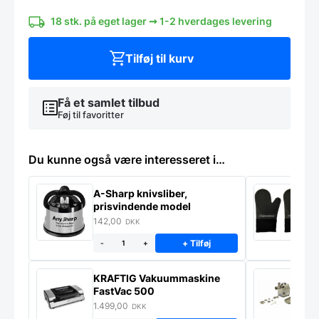
-
TOPKVALITET
18 stk. på eget lager ➞ 1-2 hverdages levering
antal
Tilføj til kurv
Få et samlet tilbud
Føj til favoritter
Du kunne også være interesseret i…
A-Sharp knivsliber,
G
prisvindende model
142,00
7
DKK
+ Tilføj
-
+
KRAFTIG Vakuummaskine
K
FastVac 500
M
1.499,00
2
DKK