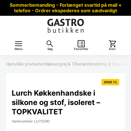
Sommerbemanding - Forlænget svartid på mail +
telefon - Ordrer ekspederes som sædvanligt
Menu
Søg
Favoritter
Kurv
Hjem
/
Alle produkter
/
Køkkengrej & Tilbehør
/
Anretning & Servering
SPAR 1%
Lurch Køkkenhandske i
silkone og stof, isoleret –
TOPKVALITET
Varenummer: LU70090