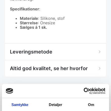
Specifikationer
:
Materiale
: Silikone, stof
Størrelse
: Onesize
Sælges á 1 sk.
Leveringsmetode
Altid god kvalitet, se her hvorfor
Har du spørgsmål til varen? Klik her
Samtykke
Detaljer
Om
Vi prismatcher - Klik her