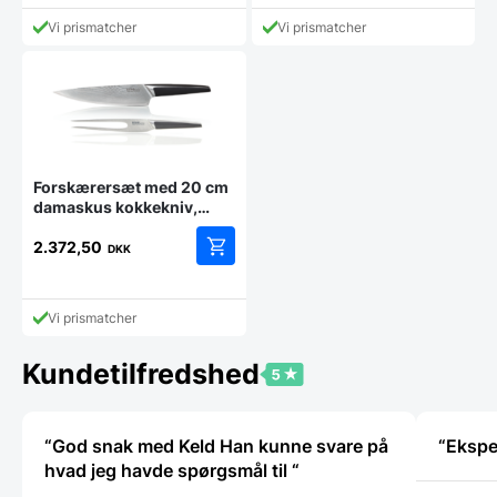
aktuelle
aktuelle
var:
var:
pris
pris
3.495,00 DKK.
339,00 DKK.
Vi prismatcher
Vi prismatcher
er:
er:
3.395,00 DKK.
227,50 DKK.
Forskærersæt med 20 cm
damaskus kokkekniv,
Risvig
2.372,50
DKK
Vi prismatcher
Kundetilfredshed
“God snak med Keld Han kunne svare på
hvad jeg havde spørgsmål til “