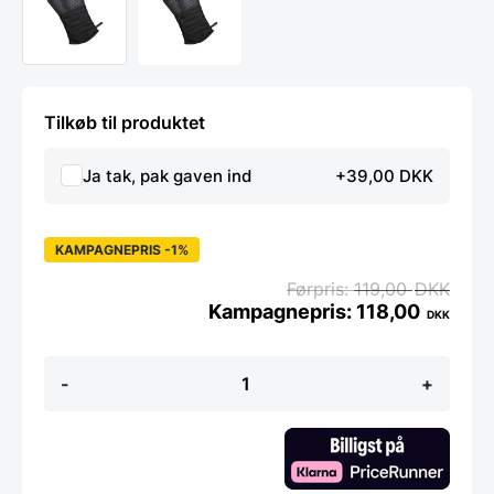
Tilkøb til produktet
Ja tak, pak gaven ind
+39,00 DKK
KAMPAGNEPRIS -1%
119,00
DKK
118,00
DKK
Lurch
-
+
Køkkenhandske
i
silkone
og
stof,
isoleret