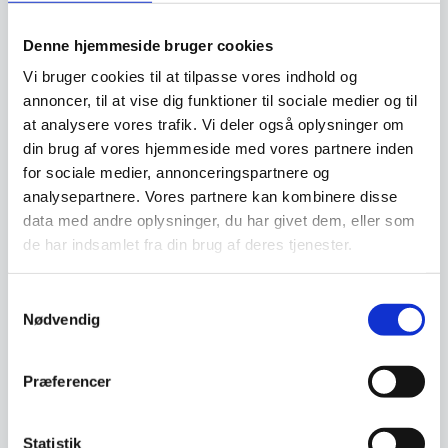
Denne hjemmeside bruger cookies
Relaterede varer
Vi bruger cookies til at tilpasse vores indhold og
annoncer, til at vise dig funktioner til sociale medier og til
at analysere vores trafik. Vi deler også oplysninger om
SPAR 30%
SPAR 31%
din brug af vores hjemmeside med vores partnere inden
for sociale medier, annonceringspartnere og
analysepartnere. Vores partnere kan kombinere disse
data med andre oplysninger, du har givet dem, eller som
de har indsamlet fra din brug af deres tjenester.
Samtykkevalg
Nødvendig
Kokke / Køkkenkniv bølge
Miyabi Gyutoh 24 cm kniv,
22 cm, Victorinox, med
Flot træskaft, 3 lag stål
FIBROX-skaft og tænder
Victorinox Fibrox Kokkekniv 22
Miyabi giver dig det perfekte
cm er en af verdens mest
snit.Gyutoh er en kokkekniv og
Præferencer
kendte og værdsatte…
bruges primært til…
Den
Den
499,00
DKK
2.599,00
DKK
Statistik
oprindelige
oprindelige
349,00
1.799,00
DKK
DKK