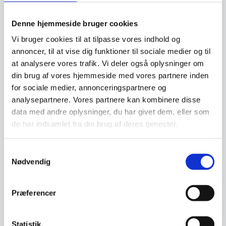
Har du spørgsmål til varen? Klik her
Denne hjemmeside bruger cookies
Vi bruger cookies til at tilpasse vores indhold og
Vi prismatcher - Klik her
annoncer, til at vise dig funktioner til sociale medier og til
at analysere vores trafik. Vi deler også oplysninger om
din brug af vores hjemmeside med vores partnere inden
Relaterede varer
for sociale medier, annonceringspartnere og
analysepartnere. Vores partnere kan kombinere disse
data med andre oplysninger, du har givet dem, eller som
de har indsamlet fra din brug af deres tjenester.
Samtykkevalg
Nødvendig
Præferencer
Statistik