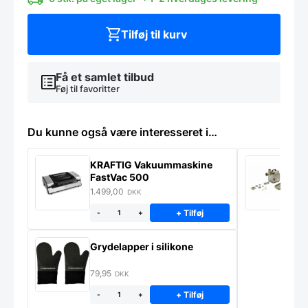
Tilføj til kurv
Få et samlet tilbud
Føj til favoritter
Du kunne også være interesseret i…
KRAFTIG Vakuummaskine
K
FastVac 500
M
1.499,00
2
DKK
+ Tilføj
-
+
Grydelapper i silikone
79,95
DKK
+ Tilføj
-
+