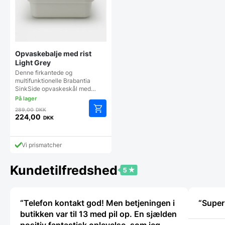
Opvaskebalje med rist
Light Grey
Denne firkantede og
multifunktionelle Brabantia
SinkSide opvaskeskål med…
Den
289,00
DKK
oprindelige
224,00
DKK
Den
pris
aktuelle
var:
pris
289,00 DKK.
Vi prismatcher
er:
224,00 DKK.
Kundetilfredshed
“Telefon kontakt god! Men betjeningen i
“Super
butikken var til 13 med pil op. En sjælden
positiv fantastisk oplevelse, som jeg