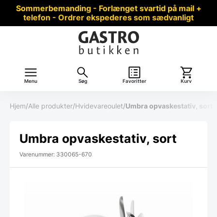
Sommerbemanding - Forlænget svartid på mail +
telefon - Ordrer ekspederes som sædvanligt
Menu
Søg
Favoritter
Kurv
Hjem
/
Alle produkter
/
Hvidevareoulet
/
Umbra opvaskestativ, sort
Umbra opvaskestativ, sort
Varenummer: 330065-670