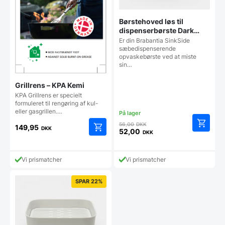
Børstehoved løs til
dispenserbørste Dark
Grey
​Er din Brabantia SinkSide
sæbedispenserende
opvaskebørste ved at miste
sin…
Grillrens – KPA Kemi
KPA Grillrens er specielt
formuleret til rengøring af kul-
eller gasgrillen.…
Den
56,00
DKK
149,95
DKK
oprindelige
52,00
DKK
Den
pris
aktuelle
var:
pris
56,00 DKK.
Vi prismatcher
Vi prismatcher
er:
52,00 DKK.
SPAR 22%