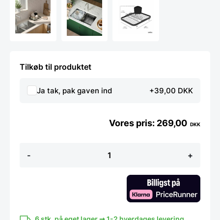
Tilkøb til produktet
Ja tak, pak gaven ind
+39,00 DKK
269,00
DKK
Umbra
-
+
opvaskestativ,
sort
antal
6 stk. på eget lager ➞ 1-2 hverdages levering