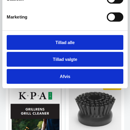
Marketing
Kogepladerens – KPA
Kemi
Stålrens – KPA Kemi
KPA Kogepladerens, fjerner
KPA Stålrens er fremstillet
effektivt fastbrændte madrester
specielt til rensning af rust frie
Tillad alle
uden at ridse.…
ståloverflader…
149,95
149,95
DKK
DKK
Tillad valgte
Vi prismatcher
Vi prismatcher
Afvis
SPAR 7%