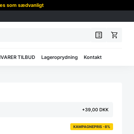
res som sædvanligt
IVARER TILBUD
Lageroprydning
Kontakt
+39,00 DKK
KAMPAGNEPRIS -8%