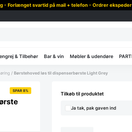
 Forlænget svartid på mail + telefon - Ordrer ekspede
ngrej & Tilbehør
Bar & vin
Møbler & udendøre
PART
øring
/
Børstehoved løs til dispenserbørste Light Grey
SPAR 8%
Tilkøb til produktet
ørste
Ja tak, pak gaven ind
Børstehoved