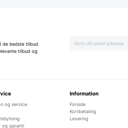
l de bedste tilbud.
elevante tilbud og
vice
Information
n og service
Forside
Kortbetaling
ombytning
Levering
r og garanti