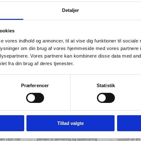
Detaljer
ookies
se vores indhold og annoncer, til at vise dig funktioner til sociale
oplysninger om din brug af vores hjemmeside med vores partnere i
SPAR 33%
ysepartnere. Vores partnere kan kombinere disse data med andr
et fra din brug af deres tjenester.
Præferencer
Statistik
kaft 18cm,
Hendi – Plastik flaske
Miyabi Gyu
Tillad valgte
Gennemsigtig
Damask des
 18cm,
Praktisk plastikflaske fra Hendi,
Miyabi giver d
den 1891 har
perfekt til servering og opbevaring
Gyutoh er en