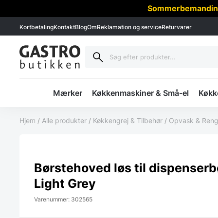
Sommerbemanding -
Kortbetaling
Kontakt
Blog
Om
Reklamation og service
Returvarer
Mærker
Køkkenmaskiner & Små-el
Køkke
Hjem
/
Alle produkter
/
Køkkengrej & Tilbehør
/
Opvask & Reng
Børstehoved løs til dispenserb
Light Grey
Varenummer: 302565