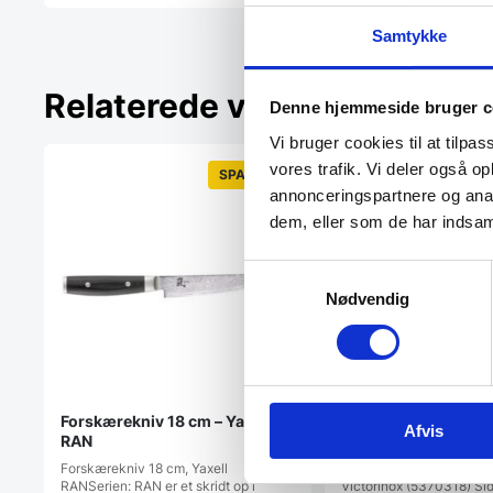
Samtykke
Relaterede varer
Denne hjemmeside bruger c
Vi bruger cookies til at tilpas
vores trafik. Vi deler også 
SPAR 15%
annonceringspartnere og anal
dem, eller som de har indsaml
Samtykkevalg
Nødvendig
Forskærekniv 18 cm – Yaxell
Filetkniv med sort s
Afvis
RAN
Victorinox
Forskærekniv 18 cm, Yaxell
Filetkniv med sort skaft
RANSerien: RAN er et skridt op i
Victorinox (5370318) Si