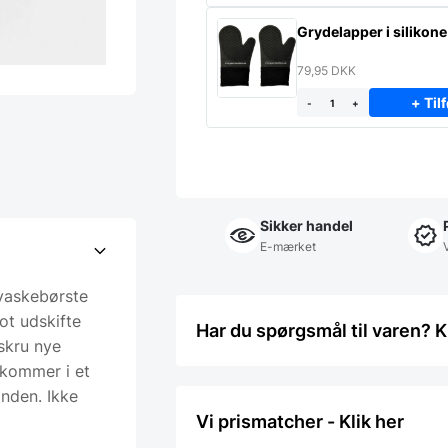
Grydelapper i silikone
79,95
DKK
+ Tilf
-
+
Sikker handel
E-mærket
vaskebørste
lot udskifte
Har du spørgsmål til varen? K
 skru nye
 kommer i et
ånden. Ikke
Vi prismatcher - Klik her