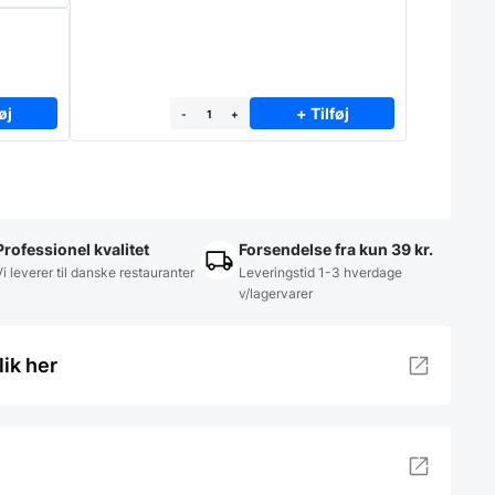
øj
+ Tilføj
-
+
Professionel kvalitet
Forsendelse fra kun 39 kr.
Vi leverer til danske restauranter
Leveringstid 1-3 hverdage
v/lagervarer
lik her