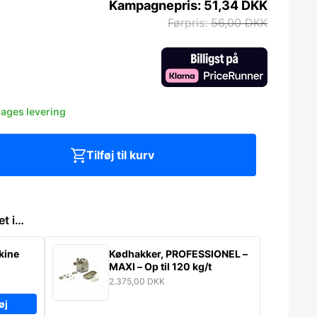
51,34
DKK
56,00
DKK
dages levering
Tilføj til kurv
et i…
kine
Kødhakker, PROFESSIONEL –
MAXI – Op til 120 kg/t
2.375,00
DKK
øj