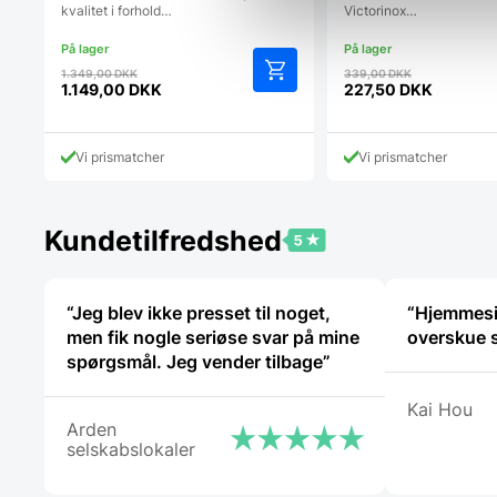
kvalitet i forhold…
Victorinox…
Den
Den
1.349,00
DKK
339,00
DKK
oprindelige
oprindelig
1.149,00
DKK
227,50
DKK
Den
Den
pris
pris
aktuelle
aktuelle
var:
var:
pris
pris
1.349,00 DKK.
339,00 DK
Vi prismatcher
Vi prismatcher
er:
er:
1.149,00 DKK.
227,50 DKK.
Kundetilfredshed
“Jeg blev ikke presset til noget,
“Hjemmesi
men fik nogle seriøse svar på mine
overskue s
spørgsmål. Jeg vender tilbage”
Kai Hou
Arden
selskabslokaler