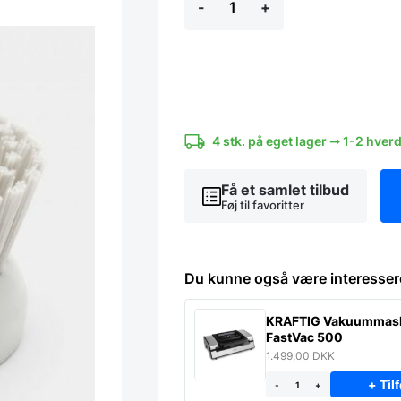
-
+
løs
til
dispenserbørste
Light
Grey
antal
4 stk. på eget lager ➞ 1-2 hver
Få et samlet tilbud
Føj til favoritter
Du kunne også være interesser
KRAFTIG Vakuummas
FastVac 500
1.499,00
DKK
+ Tilf
-
+