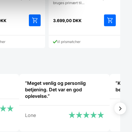
bruges primært til…
DKK
3.699,00
DKK
cher
Vi prismatcher
“Meget venlig og personlig
“Kom hu
betjening. Det var en god
bestilt
oplevelse.”
Ani Ho
Lone