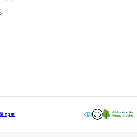
o
llinger