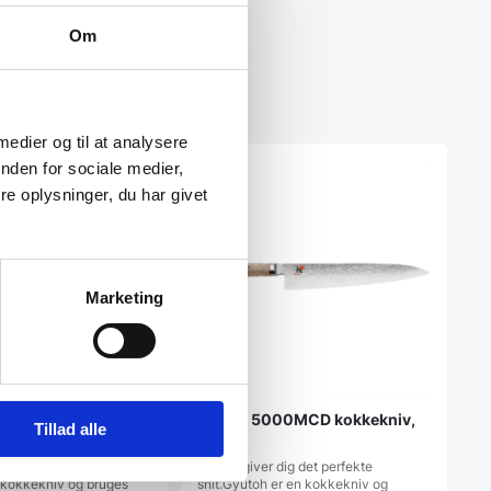
Om
 medier og til at analysere
nden for sociale medier,
e oplysninger, du har givet
Marketing
toh 20 cm kniv,
Miyabi 5000MCD kokkekniv,
Tillad alle
ign, 133 lag stål
24 cm.
ig det perfekte snit.
Miyabi giver dig det perfekte
 kokkekniv og bruges
snit.Gyutoh er en kokkekniv og