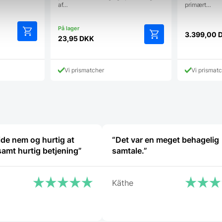
af…
primært…
3.399,00
23,95
DKK
e
K.
Vi prismatcher
Vi prismat
de nem og hurtig at
“Det var en meget behagelig
amt hurtig betjening”
samtale.”
Käthe