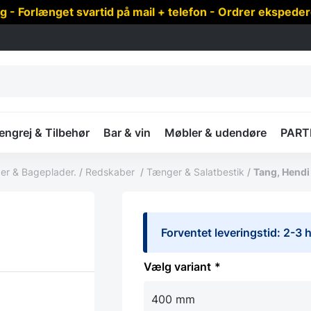
 Forlænget svartid på mail + telefon - Ordrer ekspede
ngrej & Tilbehør
Bar & vin
Møbler & udendøre
PART
er & Bageplader.
/
Redskaber
/
Tænger & Salatbestik
/
Tang, Hendi 
Forventet leveringstid: 2-3
variant