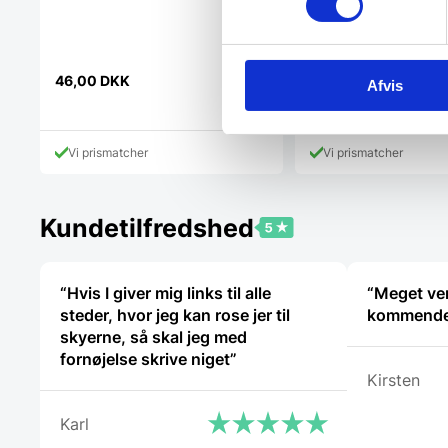
Zwilling Dinner Salattan
Den
159,95
DKK
46,00
DKK
Afvis
oprindelig
126,00
DKK
Den
pris
aktuelle
var:
pris
159,95 DK
Vi prismatcher
Vi prismatcher
er:
126,00 DKK.
Kundetilfredshed
“Hvis I giver mig links til alle
“Meget ven
steder, hvor jeg kan rose jer til
kommende
skyerne, så skal jeg med
fornøjelse skrive niget”
Kirsten
Karl