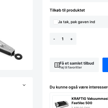
Tilkøb til produktet
Ja tak, pak gaven ind
Tang,
-
+
Hendi
-
flere
størrelser
antal
Få et samlet tilbud
Føj til favoritter
Du kunne også være interesser
KRAFTIG Vakuummas
FastVac 500
1.499,00
DKK