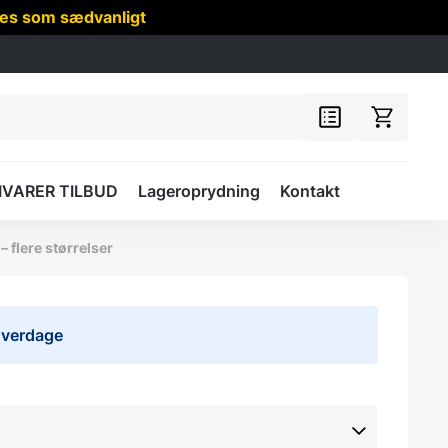
res som sædvanligt
IVARER TILBUD
Lageroprydning
Kontakt
– flere størrelser
 hverdage