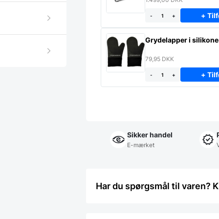
+ Tilf
-
+
Grydelapper i silikone
79,95
DKK
+ Tilf
-
+
Sikker handel
E-mærket
Har du spørgsmål til varen? K