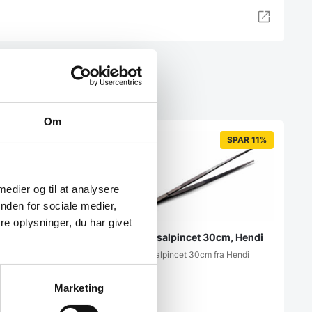
Om
SPAR 11%
 medier og til at analysere
nden for sociale medier,
e oplysninger, du har givet
Universalpincet 30cm, Hendi
Universalpincet 30cm fra Hendi
asten – rustfristål
Marketing
 et uundværligt værktøj
g på