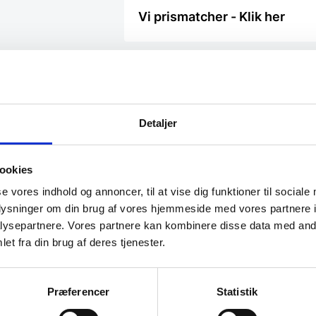
Vi prismatcher - Klik her
Detaljer
SPAR 21%
ookies
se vores indhold og annoncer, til at vise dig funktioner til sociale
oplysninger om din brug af vores hjemmeside med vores partnere i
ysepartnere. Vores partnere kan kombinere disse data med andr
et fra din brug af deres tjenester.
Tang til lav
Præferencer
Statistik
ttang – 24
Pølsetang 24 cm, FKI
Denne tang er
til madlavnin