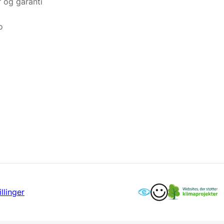
r og garanti
o
llinger