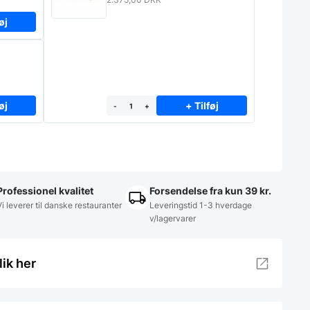
øj
øj
+ Tilføj
-
+
Professionel kvalitet
Forsendelse fra kun 39 kr.
Vi leverer til danske restauranter
Leveringstid 1-3 hverdage
v/lagervarer
lik her