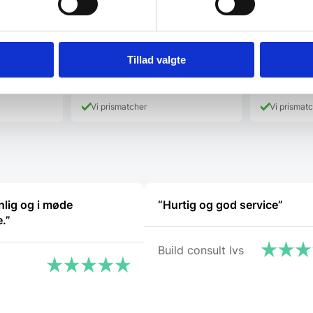
Grillbarens foretrukne grilltang.Måler
lavasten.Frem
24 cm
g - 24 cm.
109,00
DKK
Tillad valgte
399,00
DK
e
K.
Vi prismatcher
Vi prismat
lig og i møde
“Hurtig og god service”
.”
Build consult Ivs