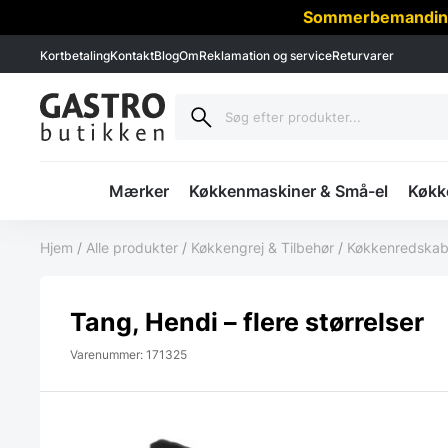
Sommerbemanding -
Kortbetaling
Kontakt
Blog
Om
Reklamation og service
Returvarer
Mærker
Køkkenmaskiner & Små-el
Køkke
Hjem
/
Alle produkter
/
Køkkengrej & Tilbehør
/
Køkkenredskab
Tang, Hendi – flere størrelser
Varenummer: 171325