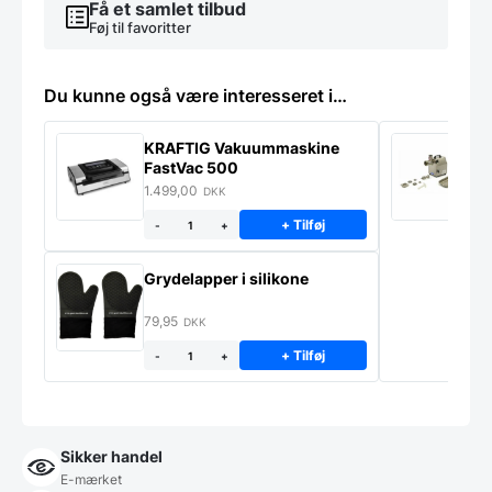
Få et samlet tilbud
Føj til favoritter
Du kunne også være interesseret i…
KRAFTIG Vakuummaskine
K
FastVac 500
M
1.499,00
2
DKK
+ Tilføj
-
+
Grydelapper i silikone
79,95
DKK
+ Tilføj
-
+
Sikker handel
E-mærket