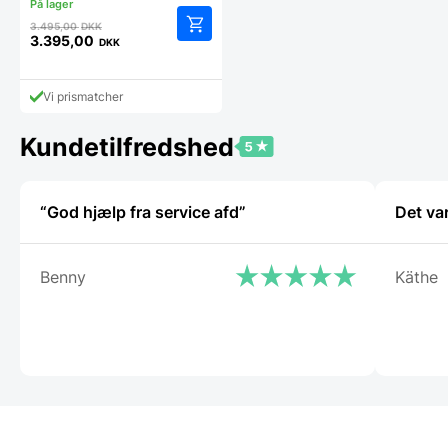
Den
3.495,00
DKK
oprindelige
3.395,00
DKK
Den
pris
aktuelle
var:
pris
3.495,00 DKK.
Vi prismatcher
er:
3.395,00 DKK.
Kundetilfredshed
“God hjælp fra service afd”
Det va
Benny
Käthe