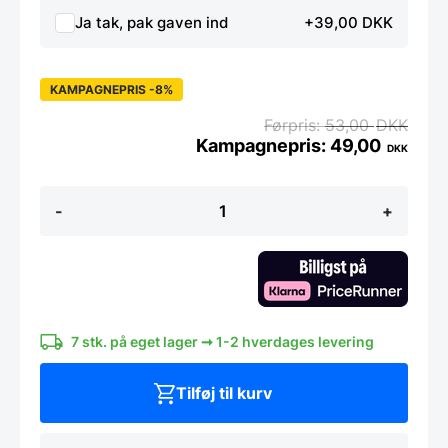
Ja tak, pak gaven ind
+39,00 DKK
KAMPAGNEPRIS -8%
53,00
DKK
49,00
DKK
Madlavnings
-
+
pincet
–
30
cm.
lang
antal
7 stk. på eget lager ➞ 1-2 hverdages levering
Tilføj til kurv