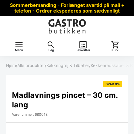
Sommerbemanding - Forlænget svartid på mail +
telefon - Ordrer ekspederes som sædvanligt
Menu
Søg
Favoritter
Kurv
Hjem
/
Alle produkter
/
Køkkengrej & Tilbehør
/
Køkkenredskaber & B
SPAR 8%
Madlavnings pincet – 30 cm.
lang
Varenummer: 680018