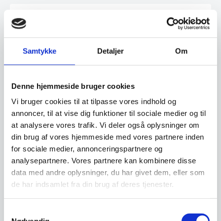
Har du spørgsmål til varen? Klik her
Samtykke
Detaljer
Om
Vi prismatcher - Klik her
Denne hjemmeside bruger cookies
Relaterede varer
Vi bruger cookies til at tilpasse vores indhold og
annoncer, til at vise dig funktioner til sociale medier og til
at analysere vores trafik. Vi deler også oplysninger om
din brug af vores hjemmeside med vores partnere inden
for sociale medier, annonceringspartnere og
analysepartnere. Vores partnere kan kombinere disse
data med andre oplysninger, du har givet dem, eller som
de har indsamlet fra din brug af deres tjenester.
Samtykkevalg
Miyabi Brødkniv 23 cm
Miyabi Gyutoh 20 cm
Nødvendig