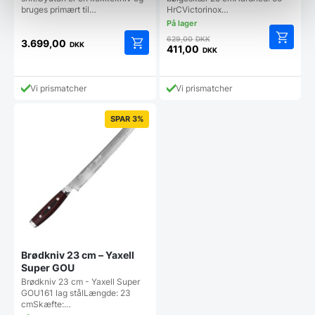
bruges primært til…
HrCVictorinox…
Den
629,00
DKK
3.699,00
DKK
oprindelige
411,00
DKK
Den
pris
aktuelle
var:
pris
629,00 DKK.
Vi prismatcher
Vi prismatcher
er:
411,00 DKK.
SPAR 3%
Brødkniv 23 cm – Yaxell
Super GOU
Brødkniv 23 cm - Yaxell Super
GOU161 lag stålLængde: 23
cmSkæfte:…