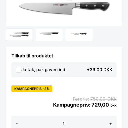
Tilkøb til produktet
Ja tak, pak gaven ind
+39,00 DKK
KAMPAGNEPRIS -3%
750,00
DKK
729,00
DKK
Pro-
-
+
S