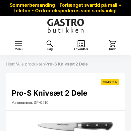
Sommerbemanding - Forlænget svartid på mail +
telefon - Ordrer ekspederes som sædvanligt
Menu
Søg
Favoritter
Kurv
Hjem
/
Alle produkter
/
Pro-S Knivsæt 2 Dele
SPAR 3%
Pro-S Knivsæt 2 Dele
Varenummer: SP-0210