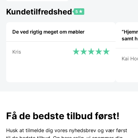
er:
2.399,00 DKK.
Kundetilfredshed
De ved rigtig meget om møbler
“Hjemmes
samt h
Kris
Kai Ho
Få de bedste tilbud først!
Husk at tilmelde dig vores nyhedsbrev og vær først
til de bedste tilbud. Og bare rolig, vi spammer dig