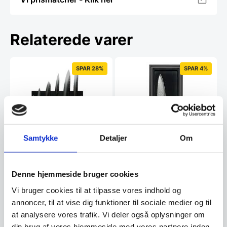
Relaterede varer
SPAR 28%
SPAR 4%
Magnetsæt 6 dele – Yaxell
Samtykke
Detaljer
Om
Tsuchimon 36781
Magnetsæt 6 dele - Yaxell
Tsuchimon 36795Sættet består
Knivsæt 2 dele – Yaxell
af 1 stk Yaxell…
Denne hjemmeside bruger cookies
Ran 36051
Knivsæt 2 dele - Yaxell Ran
Vi bruger cookies til at tilpasse vores indhold og
36051Bestående af 1 stk
annoncer, til at vise dig funktioner til sociale medier og til
Kokkekniv 16,5 cm og 1 stk…
at analysere vores trafik. Vi deler også oplysninger om
Den
Den
6.044,00
DKK
2.498,00
DKK
din brug af vores hjemmeside med vores partnere inden