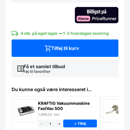
Knivsæt
2
Dele
antal
4 stk. på eget lager ➞ 1-2 hverdages levering
Tilføj til kurv
Få et samlet tilbud
Føj til favoritter
Du kunne også være interesseret i…
KRAFTIG Vakuummaskine
K
FastVac 500
M
1.499,00
2
DKK
+ Tilføj
-
+