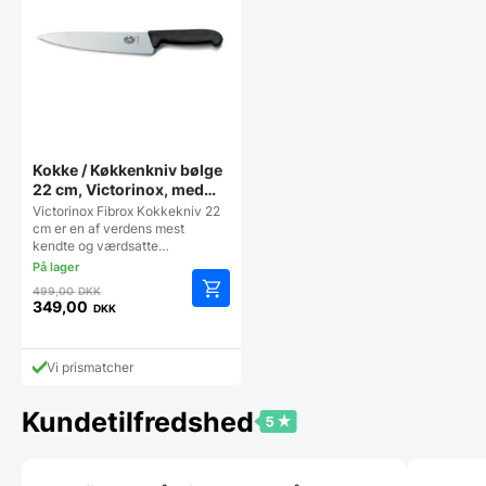
Kokke / Køkkenkniv bølge
22 cm, Victorinox, med
FIBROX-skaft og tænder
Victorinox Fibrox Kokkekniv 22
cm er en af verdens mest
kendte og værdsatte…
Den
499,00
DKK
oprindelige
349,00
DKK
Den
pris
aktuelle
var:
pris
499,00 DKK.
Vi prismatcher
er:
349,00 DKK.
Kundetilfredshed