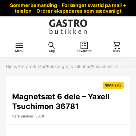
Sommerbemanding - Forlænget svartid på mail +
telefon - Ordrer ekspederes som sædvanligt
Menu
Søg
Favoritter
Kurv
Hjem
/
Alle produkter
/
Køkkengrej & Tilbehør
/
Kokkeknive & Tilbehør
SPAR 28%
Magnetsæt 6 dele – Yaxell
Tsuchimon 36781
Varenummer: 36781