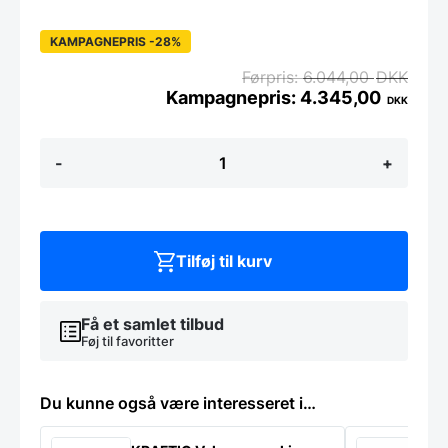
KAMPAGNEPRIS -28%
6.044,00
DKK
4.345,00
DKK
Magnetsæt
-
+
6
dele
-
Yaxell
Tsuchimon
36781
Tilføj til kurv
antal
Få et samlet tilbud
Føj til favoritter
Du kunne også være interesseret i…