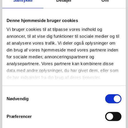
SPAR 12%
Denne hjemmeside bruger cookies
Vi bruger cookies til at tilpasse vores indhold og
annoncer, til at vise dig funktioner til sociale medier og til
at analysere vores trafik. Vi deler også oplysninger om
din brug af vores hjemmeside med vores partnere inden
for sociale medier, annonceringspartnere og
Brandt WD 1014 X
Hendi Dispenser Flaske
analysepartnere. Vores partnere kan kombinere disse
varmeskuffe
Rød 0,20 l
data med andre oplysninger, du har givet dem, eller som
Med denne varmeskuffe til
Denne praktiske dispenser er
de har indsamlet fra din brug af deres tjenester.
indbygning, får du en stilren
ideel til opbevaring og dosering
løsning i rustfri…
af saucer…
Den
Samtykkevalg
1.868,75
DKK
10,00
DKK
oprindelige
1.649,00
Nødvendig
DKK
Den
pris
aktuelle
var:
pris
1.868,75 DKK.
Vi prismatcher
Vi prismatcher
Præferencer
er:
1.649,00 DKK.
SPAR 16%