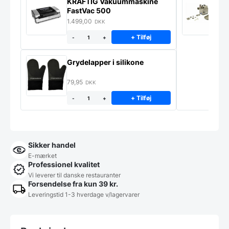
KRAFTIG Vakuummaskine
K
FastVac 500
M
1.499,00
2
DKK
+ Tilføj
-
+
Grydelapper i silikone
79,95
DKK
+ Tilføj
-
+
Sikker handel
E-mærket
Professionel kvalitet
Vi leverer til danske restauranter
Forsendelse fra kun 39 kr.
Leveringstid 1-3 hverdage v/lagervarer