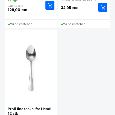
Den
249,95
DKK
34,95
DKK
oprindelige
129,00
DKK
Den
pris
aktuelle
var:
pris
249,95 DKK.
Vi prismatcher
Vi prismatcher
er:
129,00 DKK.
Profi line teske, fra Hendi
12 stk