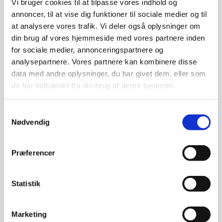
Vi bruger cookies til at tilpasse vores indhold og
annoncer, til at vise dig funktioner til sociale medier og til
at analysere vores trafik. Vi deler også oplysninger om
Har du spørgsmål til varen? Klik her
din brug af vores hjemmeside med vores partnere inden
for sociale medier, annonceringspartnere og
analysepartnere. Vores partnere kan kombinere disse
Vi prismatcher - Klik her
data med andre oplysninger, du har givet dem, eller som
de har indsamlet fra din brug af deres tjenester.
Relaterede varer
Samtykkevalg
Nødvendig
Præferencer
Statistik
Marketing