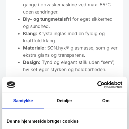
gange i opvaskemaskine ved max. 55°C
uden ændringer.
Bly- og tungmetalsfri
for øget sikkerhed
og sundhed.
Klang:
Krystalinglas med en fyldig og
kraftfuld klang.
Materiale:
SON.hyx® glasmasse, som giver
ekstra glans og transparens.
Design:
Tynd og elegant stilk uden “søm”,
hvilket øger styrken og holdbarheden.
Leveringsmetode
Samtykke
Detaljer
Om
Altid god kvalitet, se her hvorfor
Denne hjemmeside bruger cookies