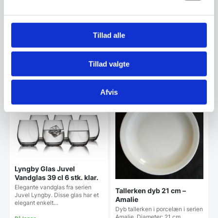
Salatskål 23 cm – Amalie
Ymerskål 30 cl. – Amalie
Hvid skål i porcelæn, som
Elegant og funktionel skål i hvidt
passer perfekt til salat. Skålen
porcelæn fra Amalie-serien.
er den del af…
Med en diameter…
Tillad alle
69,95
34,95
DKK
DKK
Tillad valgte
Vi prismatcher
Vi prismatcher
Afvis
SPAR 48%
Lyngby Glas Juvel
Vandglas 39 cl 6 stk. klar.
Elegante vandglas fra serien
Tallerken dyb 21 cm –
Juvel Lyngby. Disse glas har et
Amalie
elegant enkelt…
Dyb tallerken i porcelæn i serien
Amalie. Diameter: 21 cm.