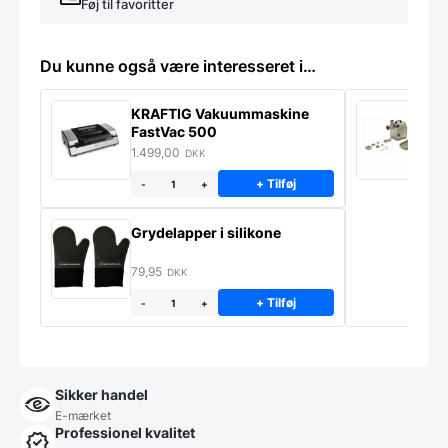
Føj til favoritter
Du kunne også være interesseret i…
KRAFTIG Vakuummaskine
K
FastVac 500
M
1.499,00
2
DKK
+ Tilføj
-
+
Grydelapper i silikone
79,95
DKK
+ Tilføj
-
+
Sikker handel
E-mærket
Professionel kvalitet