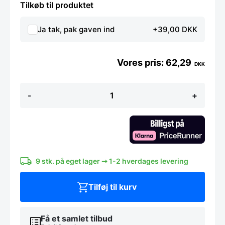
Tilkøb til produktet
Ja tak, pak gaven ind
+39,00 DKK
62,29
DKK
Palace
-
+
rødvinsglas
klar
–
48
cl
–
21,2
cm
9 stk. på eget lager ➞ 1-2 hverdages levering
antal
Tilføj til kurv
Få et samlet tilbud