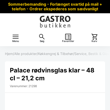
Sommerbemanding - Forlænget svartid på mail +
telefon - Ordrer ekspederes som sædvanligt
Menu
Søg
Favoritter
Kurv
Hjem
/
Alle produkter
/
Køkkengrej & Tilbehør
/
Service, Bestik & Glas
Palace rødvinsglas klar – 48
cl – 21,2 cm
Varenummer: 21298