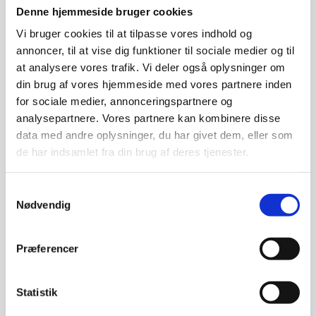
under rindende vand med brug af en smule
Denne hjemmeside bruger cookies
opvaskemiddel. Husk at tøre knivene god af og
Vi bruger cookies til at tilpasse vores indhold og
opbevar dem et tørt sted.
annoncer, til at vise dig funktioner til sociale medier og til
at analysere vores trafik. Vi deler også oplysninger om
Du må ikke lade knivene være våde i lang tid.
din brug af vores hjemmeside med vores partnere inden
Det kan give korrosion og påvirke farven på din
for sociale medier, annonceringspartnere og
nye kniv fra Miyabi.
analysepartnere. Vores partnere kan kombinere disse
Knivslibning
data med andre oplysninger, du har givet dem, eller som
de har indsamlet fra din brug af deres tjenester.
En Miyabi kniv er meget hard og bør derfor kun
slibes med slibesten. Brug først en grov
Samtykkevalg
slibesten og derefter en mere finkornet for at få
Nødvendig
en god finish. Husk at vedligeholde din kniv – så
holder den i lang tid og bliver ved med at give
Præferencer
dig glæde hver gang du står i køkkenet.
Statistik
Leveringsmetode