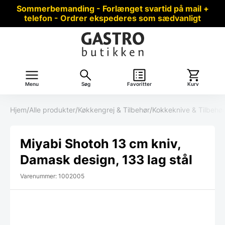
Sommerbemanding - Forlænget svartid på mail +
telefon - Ordrer ekspederes som sædvanligt
Menu
Søg
Favoritter
Kurv
Hjem
/
Alle produkter
/
Køkkengrej & Tilbehør
/
Kokkeknive & Tilbehør
Miyabi Shotoh 13 cm kniv,
Damask design, 133 lag stål
Varenummer: 1002005