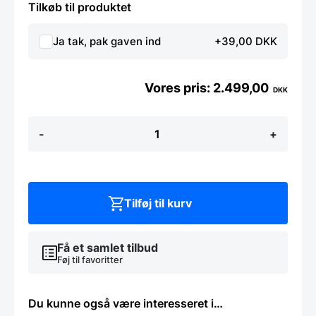
Tilkøb til produktet
Ja tak, pak gaven ind
+39,00 DKK
2.499,00
DKK
Miyabi
-
+
Shotoh
13
cm
kniv,
Damask
design,
Tilføj til kurv
133
lag
stål
Få et samlet tilbud
antal
Føj til favoritter
Du kunne også være interesseret i…