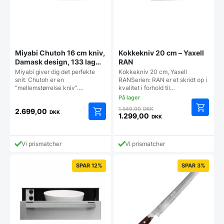
Miyabi Chutoh 16 cm kniv,
Kokkekniv 20 cm – Yaxell
Damask design, 133 lag
RAN
stål
Miyabi giver dig det perfekte
Kokkekniv 20 cm, Yaxell
snit. Chutoh er en
RANSerien: RAN er et skridt op i
“mellemstørrelse kniv”.…
kvalitet i forhold til…
Den
1.549,00
DKK
2.699,00
DKK
oprindelige
1.299,00
DKK
Den
pris
aktuelle
var:
pris
1.549,00 DKK.
Vi prismatcher
Vi prismatcher
er:
1.299,00 DKK.
SPAR 12%
SPAR 3%