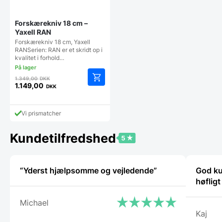
Forskærekniv 18 cm –
Yaxell RAN
Forskærekniv 18 cm, Yaxell
RANSerien: RAN er et skridt op i
kvalitet i forhold…
Den
1.349,00
DKK
oprindelige
1.149,00
DKK
Den
pris
aktuelle
var:
pris
1.349,00 DKK.
Vi prismatcher
er:
1.149,00 DKK.
Kundetilfredshed
“Yderst hjælpsomme og vejledende”
God ku
høflig
Michael
Kaj