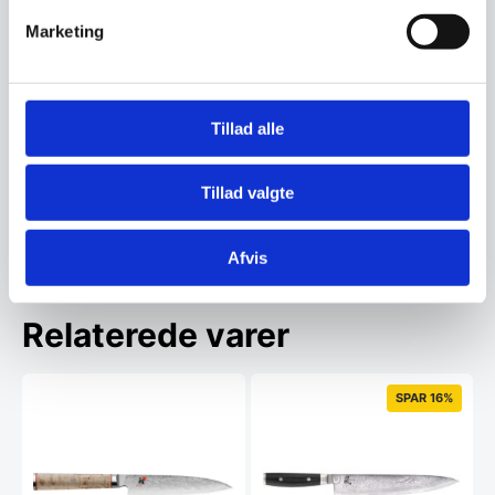
Marketing
Altid god kvalitet, se her hvorfor
Tillad alle
Har du spørgsmål til varen? Klik her
Tillad valgte
Vi prismatcher - Klik her
Afvis
Relaterede varer
SPAR 16%