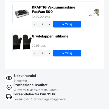
KRAFTIG Vakuummaskine
K
FastVac 500
M
1.499,00
2
DKK
+ Tilføj
-
+
Grydelapper i silikone
79,95
DKK
+ Tilføj
-
+
Sikker handel
E-mærket
Professionel kvalitet
Vi leverer til danske restauranter
Forsendelse fra kun 39 kr.
Leveringstid 1-3 hverdage v/lagervarer