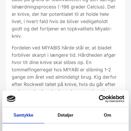
ishærdningsprocess (-196 grader Celcius). Det
er knive, der har potentialet til at holde hele
livet, i hvert fald hvis de bliver vedligeholdt
godt og det fortjener en topkvalitets Miyabi-
kniv.
Fordelen ved MIYABIS hårde stål er, at bladet
forbliver skarpt i længere tid. Hårdheden afgør
hvor tit dine knive skal slibes op. En
tommelfingerregel hos MIYABI er slibning 1-2
gange om året ved almindeligt brug. Kig derfor
efter Rockwell tallet på knive, hvis du går efter
vedvarende skarphed og ubesværede snit.
Vedligehold af knivene
Rengøring
Samtykke
Detaljer
Om
Vi anbefaler ALTID at knivene bliver vasket