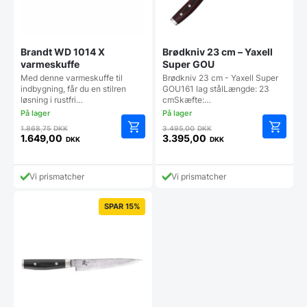
Brandt WD 1014 X
Brødkniv 23 cm – Yaxell
varmeskuffe
Super GOU
Med denne varmeskuffe til
Brødkniv 23 cm - Yaxell Super
indbygning, får du en stilren
GOU161 lag stålLængde: 23
løsning i rustfri…
cmSkæfte:…
Den
Den
1.868,75
DKK
3.495,00
DKK
oprindelige
oprindelige
1.649,00
3.395,00
DKK
DKK
Den
Den
pris
pris
aktuelle
aktuelle
var:
var:
pris
pris
1.868,75 DKK.
3.495,00 DKK.
Vi prismatcher
Vi prismatcher
er:
er:
1.649,00 DKK.
3.395,00 DKK.
SPAR 15%