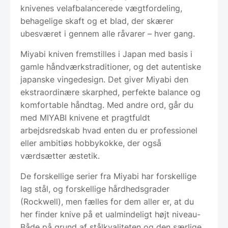
knivenes velafbalancerede vægtfordeling,
behagelige skaft og et blad, der skærer
ubesværet i gennem alle råvarer – hver gang.
Miyabi kniven fremstilles i Japan med basis i
gamle håndværkstraditioner, og det autentiske
japanske vingedesign. Det giver Miyabi den
ekstraordinære skarphed, perfekte balance og
komfortable håndtag. Med andre ord, går du
med MIYABI knivene et pragtfuldt
arbejdsredskab hvad enten du er professionel
eller ambitiøs hobbykokke, der også
værdsætter æstetik.
De forskellige serier fra Miyabi har forskellige
lag stål, og forskellige hårdhedsgrader
(Rockwell), men fælles for dem aller er, at du
her finder knive på et ualmindeligt højt niveau-
Både på grund af stålkvaliteten og den særlige