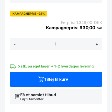
KAMPAGNEPRIS -31%
1.349,00
DKK
930,00
DKK
Miyabi
-
+
5000FCD
shotoh
13
cm
antal
5 stk. på eget lager ➞ 1-2 hverdages levering
Tilføj til kurv
Få et samlet tilbud
Føj til favoritter