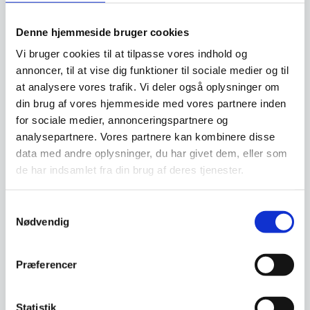
SPAR 15%
Denne hjemmeside bruger cookies
Vi bruger cookies til at tilpasse vores indhold og
annoncer, til at vise dig funktioner til sociale medier og til
Termobakke fra Hendi
at analysere vores trafik. Vi deler også oplysninger om
Termobakke inkl. 2 stk
din brug af vores hjemmeside med vores partnere inden
køleelementer + 1 stk. låg.
Måler: 430x290x(H)150 mm.
for sociale medier, annonceringspartnere og
analysepartnere. Vores partnere kan kombinere disse
Forskærekniv 18 cm –
Yaxell RAN
data med andre oplysninger, du har givet dem, eller som
Forskærekniv 18 cm, Yaxell
de har indsamlet fra din brug af deres tjenester.
RANSerien: RAN er et skridt op i
kvalitet i forhold…
Samtykkevalg
Den
1.349,00
DKK
344,00
DKK
Nødvendig
oprindelige
1.149,00
DKK
Den
pris
aktuelle
var:
pris
1.349,00 DKK.
Vi prismatcher
Vi prismatcher
Præferencer
er:
1.149,00 DKK.
SPAR 43%
Statistik