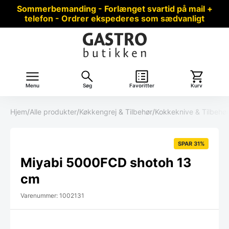
Sommerbemanding - Forlænget svartid på mail +
telefon - Ordrer ekspederes som sædvanligt
Menu
Søg
Favoritter
Kurv
Hjem
/
Alle produkter
/
Køkkengrej & Tilbehør
/
Kokkeknive & Tilbehør
SPAR 31%
Miyabi 5000FCD shotoh 13
cm
Varenummer: 1002131