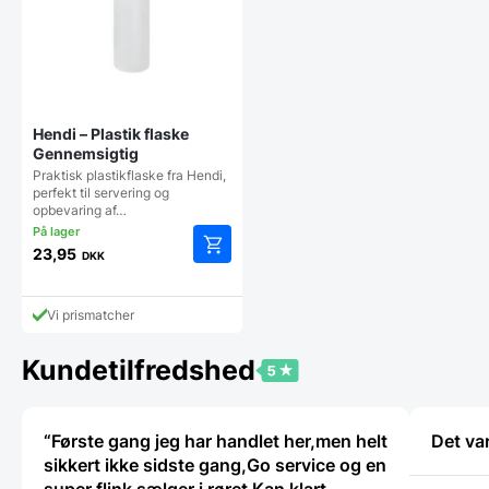
Hendi – Plastik flaske
Gennemsigtig
Praktisk plastikflaske fra Hendi,
perfekt til servering og
opbevaring af…
23,95
DKK
Vi prismatcher
Kundetilfredshed
“Første gang jeg har handlet her,men helt
Det va
sikkert ikke sidste gang,Go service og en