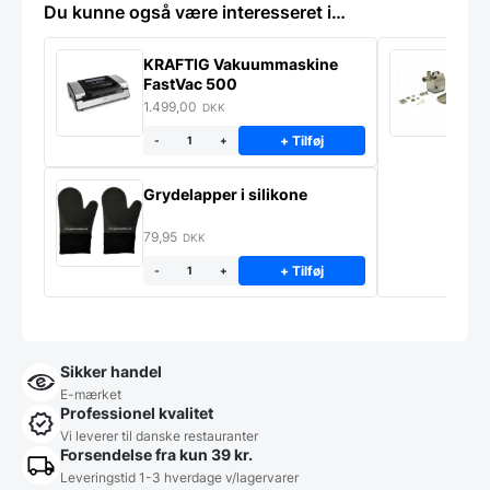
Du kunne også være interesseret i…
KRAFTIG Vakuummaskine
K
FastVac 500
M
1.499,00
2
DKK
+ Tilføj
-
+
Grydelapper i silikone
79,95
DKK
+ Tilføj
-
+
Sikker handel
E-mærket
Professionel kvalitet
Vi leverer til danske restauranter
Forsendelse fra kun 39 kr.
Leveringstid 1-3 hverdage v/lagervarer