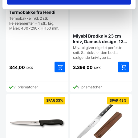
Termobakke fra Hendi
Termobakke inkl. 2 stk
køleelementer + 1 stk. låg.
Måler: 430x290x(H)150 mm.
Miyabi Brødkniv 23 cm
kniv, Damask design, 133
lag stål
Miyabi giver dig det perfekte
snit. Santoku er den bedst
sælgende knivtype i…
344,00
3.399,00
DKK
DKK
Vi prismatcher
Vi prismatcher
SPAR 33%
SPAR 43%