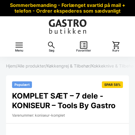
Sommerbemanding - Forlænget svartid på mail +
telefon - Ordrer ekspederes som sædvanligt
Menu
Søg
Favoritter
Kurv
Hjem
/
Alle produkter
/
Køkkengrej & Tilbehør
/
Kokkeknive & Tilbehør
Populært
SPAR 58%
KOMPLET SÆT – 7 dele -
KONISEUR – Tools By Gastro
Varenummer: koniseur-komplet