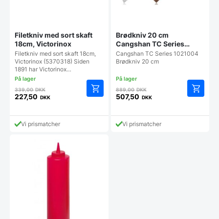
Filetkniv med sort skaft
Brødkniv 20 cm
18cm, Victorinox
Cangshan TC Series
1021004
Filetkniv med sort skaft 18cm,
Cangshan TC Series 1021004
Victorinox (5370318) Siden
Brødkniv 20 cm
1891 har Victorinox…
Den
Den
339,00
DKK
889,00
DKK
oprindelige
oprindelige
227,50
507,50
DKK
DKK
Den
Den
pris
pris
aktuelle
aktuelle
var:
var:
pris
pris
339,00 DKK.
889,00 DKK.
Vi prismatcher
Vi prismatcher
er:
er:
227,50 DKK.
507,50 DKK.