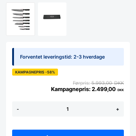
Forventet leveringstid: 2-3 hverdage
KAMPAGNEPRIS -58%
5.993,00
DKK
2.499,00
DKK
KOMPLET
-
+
SÆT
-
7
dele
-