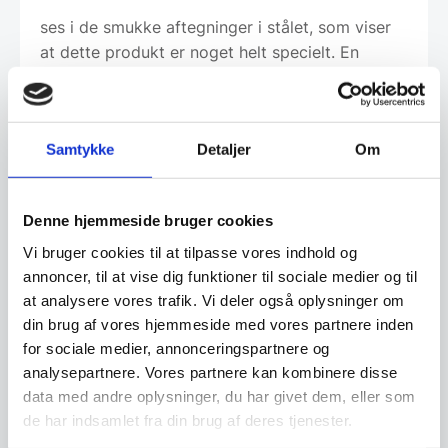
ses i de smukke aftegninger i stålet, som viser
at dette produkt er noget helt specielt. En
kompromisløs knivserie
af de bedste materialer – KONISEUR – Tools By
Gastro.
Samtykke
Detaljer
Om
– Håndsleben 16-graders knivsæg
Denne hjemmeside bruger cookies
– Kernestål omgivet af 66 lag rustfrit
Damaskusstål (67 lag i alt)
Vi bruger cookies til at tilpasse vores indhold og
annoncer, til at vise dig funktioner til sociale medier og til
– Hårdhed: 59-61 HRC
at analysere vores trafik. Vi deler også oplysninger om
din brug af vores hjemmeside med vores partnere inden
– Skæfte: G10-komposit baktieriaafvisende
for sociale medier, annonceringspartnere og
håndtag
analysepartnere. Vores partnere kan kombinere disse
data med andre oplysninger, du har givet dem, eller som
de har indsamlet fra din brug af deres tjenester.