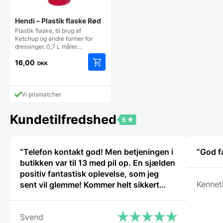
Hendi – Plastik flaske Rød
Plastik flaske, til brug af
Ketchup og andre former for
dressinger. 0,7 L måler…
16,00
DKK
Vi prismatcher
Kundetilfredshed
“Telefon kontakt god! Men betjeningen i
“God f
butikken var til 13 med pil op. En sjælden
positiv fantastisk oplevelse, som jeg
Kennet
sent vil glemme! Kommer helt sikkert
igen.”
Svend