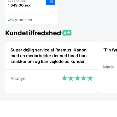
Den
1.868,75
DKK
oprindelige
1.649,00
DKK
Den
pris
aktuelle
var:
pris
1.868,75 DKK.
Vi prismatcher
er:
1.649,00 DKK.
Kundetilfredshed
Super dejlig service af Rasmus. Kanon
“Fin fy
med en medarbejder der ved hvad han
snakker om og kan vejlede os kunder
Marlu
Anonym