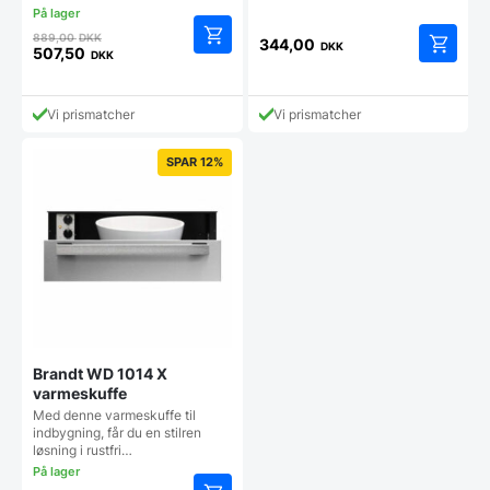
Den
889,00
DKK
344,00
DKK
oprindelige
507,50
DKK
Den
pris
aktuelle
var:
pris
889,00 DKK.
Vi prismatcher
Vi prismatcher
er:
507,50 DKK.
SPAR 12%
Brandt WD 1014 X
varmeskuffe
Med denne varmeskuffe til
indbygning, får du en stilren
løsning i rustfri…