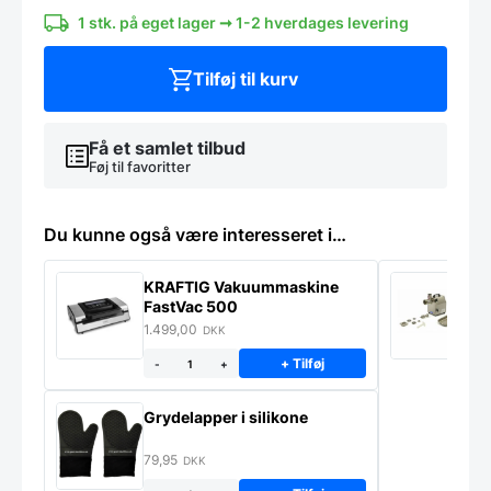
antal
1 stk. på eget lager ➞ 1-2 hverdages levering
Tilføj til kurv
Få et samlet tilbud
Føj til favoritter
Du kunne også være interesseret i…
KRAFTIG Vakuummaskine
K
FastVac 500
M
1.499,00
2
DKK
+ Tilføj
-
+
Grydelapper i silikone
79,95
DKK