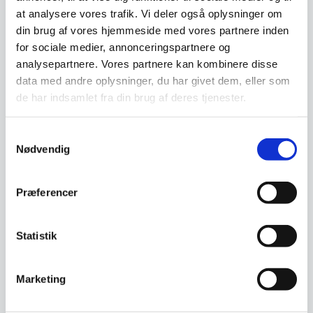
Har du spørgsmål til varen? Klik her
at analysere vores trafik. Vi deler også oplysninger om
din brug af vores hjemmeside med vores partnere inden
for sociale medier, annonceringspartnere og
Vi prismatcher - Klik her
analysepartnere. Vores partnere kan kombinere disse
data med andre oplysninger, du har givet dem, eller som
de har indsamlet fra din brug af deres tjenester.
Relaterede varer
Samtykkevalg
Nødvendig
SPAR 31%
Præferencer
Statistik
Marketing
Miyabi Gyutoh 24 cm kniv,
Hendi – Plastik flaske Rød
Flot træskaft, 3 lag stål
Plastik flaske, til brug af