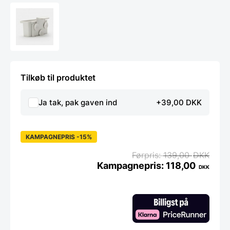
Tilkøb til produktet
Ja tak, pak gaven ind
+39,00 DKK
KAMPAGNEPRIS -15%
139,00
DKK
118,00
DKK
I
vask
organiser
Light
Grey