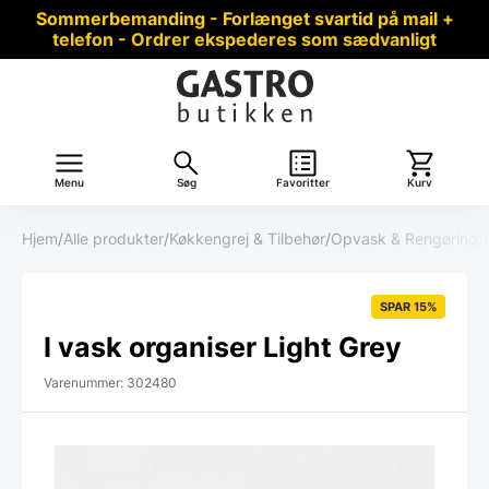
Sommerbemanding - Forlænget svartid på mail +
telefon - Ordrer ekspederes som sædvanligt
Menu
Søg
Favoritter
Kurv
Hjem
/
Alle produkter
/
Køkkengrej & Tilbehør
/
Opvask & Rengøring
/
SPAR 15%
I vask organiser Light Grey
Varenummer: 302480