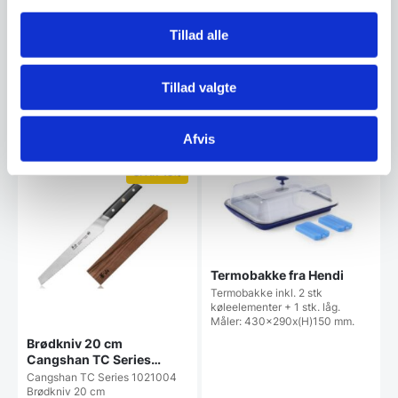
Ketchup og andre former for
Miyabi giver dig det perfekte
dressinger. 0,7 L måler…
snit.Gyutoh er en kokkekniv og
Tillad alle
bruges primært til…
Den
2.599,00
DKK
16,00
DKK
oprindelige
1.799,00
Tillad valgte
DKK
Den
pris
aktuelle
var:
pris
2.599,00 DKK.
Vi prismatcher
Vi prismatcher
Afvis
er:
1.799,00 DKK.
SPAR 43%
Termobakke fra Hendi
Termobakke inkl. 2 stk
køleelementer + 1 stk. låg.
Måler: 430x290x(H)150 mm.
Brødkniv 20 cm
Cangshan TC Series
1021004
Cangshan TC Series 1021004
Brødkniv 20 cm