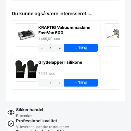
Du kunne også være interesseret i…
KRAFTIG Vakuummaskine
K
FastVac 500
M
1.499,00
2
DKK
+ Tilføj
-
+
Grydelapper i silikone
79,95
DKK
+ Tilføj
-
+
Sikker handel
E-mærket
Professionel kvalitet
Vi leverer til danske restauranter