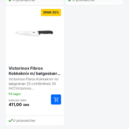
er:
3.395,00 DKK.
SPAR 35%
Victorinox Fibrox
Kokkekniv m/ bølgeskær
25 cm
Victorinox Fibrox Kokkekniv m/
bølgeskær 25 cmHårdhed: 55
HrCVictorinox…
Den
629,00
DKK
oprindelige
411,00
DKK
Den
pris
aktuelle
var:
pris
629,00 DKK.
Vi prismatcher
er: