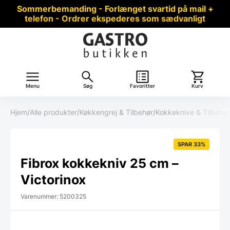
Sommerbemanding - Forlænget svartid på mail +
telefon - Ordrer ekspederes som sædvanligt
Menu
Søg
Favoritter
Kurv
Hjem
/
Alle produkter
/
Køkkengrej & Tilbehør
/
Kokkeknive & Tilbehør
SPAR 33%
Fibrox kokkekniv 25 cm –
Victorinox
Varenummer: 5200325