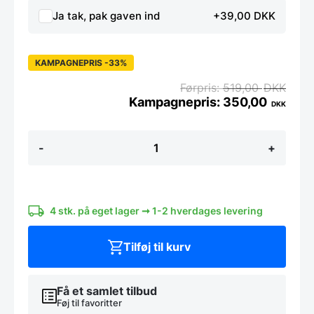
Ja tak, pak gaven ind
+39,00 DKK
KAMPAGNEPRIS -33%
519,00
DKK
350,00
DKK
Fibrox
-
+
kokkekniv
25
cm
-
Victorinox
4 stk. på eget lager ➞ 1-2 hverdages levering
antal
Tilføj til kurv
Få et samlet tilbud
Føj til favoritter