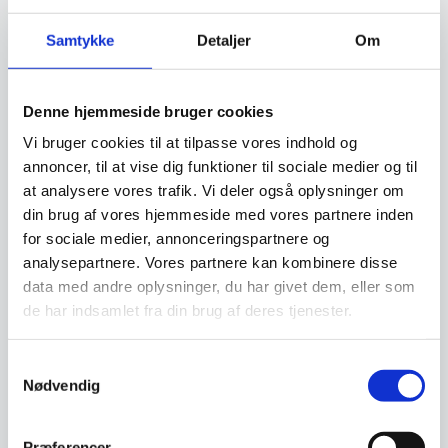
Samtykke
Detaljer
Om
Relaterede varer
Denne hjemmeside bruger cookies
Vi bruger cookies til at tilpasse vores indhold og
annoncer, til at vise dig funktioner til sociale medier og til
at analysere vores trafik. Vi deler også oplysninger om
din brug af vores hjemmeside med vores partnere inden
for sociale medier, annonceringspartnere og
analysepartnere. Vores partnere kan kombinere disse
data med andre oplysninger, du har givet dem, eller som
de har indsamlet fra din brug af deres tjenester.
Hendi – Plastik flaske
Salatskål 23 cm – Amalie
Gennemsigtig
Hvid skål i porcelæn, som
passer perfekt til salat. Skålen
Praktisk plastikflaske fra Hendi,
er den del af…
Samtykkevalg
perfekt til servering og
opbevaring af…
Nødvendig
69,95
DKK
23,95
DKK
Præferencer