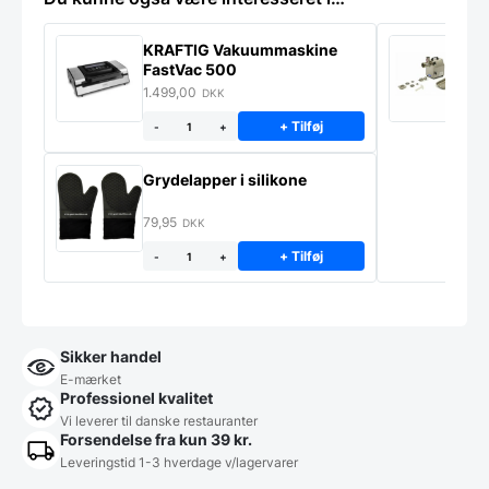
KRAFTIG Vakuummaskine
K
FastVac 500
M
1.499,00
2
DKK
+ Tilføj
-
+
Grydelapper i silikone
79,95
DKK
+ Tilføj
-
+
Sikker handel
E-mærket
Professionel kvalitet
Vi leverer til danske restauranter
Forsendelse fra kun 39 kr.
Leveringstid 1-3 hverdage v/lagervarer