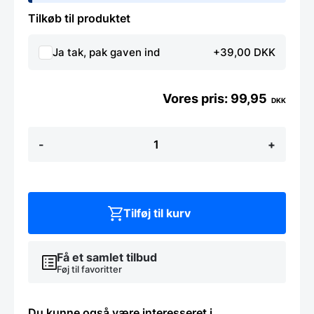
Tilkøb til produktet
Ja tak, pak gaven ind
+39,00 DKK
99,95
DKK
Børnebestik
-
+
4
dele
antal
Tilføj til kurv
Få et samlet tilbud
Føj til favoritter
Du kunne også være interesseret i…