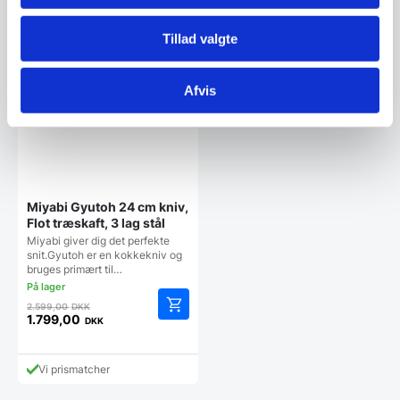
er:
1.149,00 DKK.
SPAR 31%
Tillad valgte
Afvis
Miyabi Gyutoh 24 cm kniv,
Flot træskaft, 3 lag stål
Miyabi giver dig det perfekte
snit.Gyutoh er en kokkekniv og
bruges primært til…
Den
2.599,00
DKK
oprindelige
1.799,00
DKK
Den
pris
aktuelle
var:
pris
2.599,00 DKK.
Vi prismatcher
er:
1.799,00 DKK.