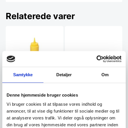
Relaterede varer
Samtykke
Detaljer
Om
Hendi – Plastik flaske Gul
Miyabi Brødkniv 23 cm
kniv, Damask design, 133
Plastik flaske, til brug af
Denne hjemmeside bruger cookies
lag stål
Ketchup og andre former for
Miyabi giver dig det perfekte
dressinger. 0,7 L måler…
snit. Santoku er den bedst
Vi bruger cookies til at tilpasse vores indhold og
sælgende knivtype i…
annoncer, til at vise dig funktioner til sociale medier og til
16,00
3.399,00
DKK
DKK
at analysere vores trafik. Vi deler også oplysninger om
din brug af vores hjemmeside med vores partnere inden