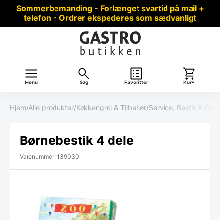
Sommerbemanding - Forlænget svartid på mail +
telefon - Ordrer ekspederes som sædvanligt
Menu
Søg
Favoritter
Kurv
Hjem
/
Alle produkter
/
Køkkengrej & Tilbehør
/
Service, Bestik & Glas
Børnebestik 4 dele
Varenummer: 139030