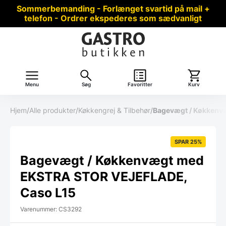
Sommerbemanding - Forlænget svartid på mail +
telefon - Ordrer ekspederes som sædvanligt
Menu
Søg
Favoritter
Kurv
Hjem
/
Alle produkter
/
Køkkengrej & Tilbehør
/
Bagevægt / Køkkenv
SPAR 25%
Bagevægt / Køkkenvægt med
EKSTRA STOR VEJEFLADE,
Caso L15
Varenummer: CS3292