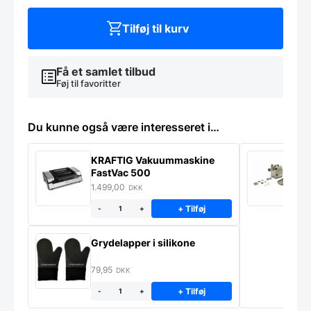
Caso
L15
Tilføj til kurv
antal
Få et samlet tilbud
Føj til favoritter
Du kunne også være interesseret i…
KRAFTIG Vakuummaskine
K
FastVac 500
M
1.499,00
2
DKK
+ Tilføj
-
+
Grydelapper i silikone
79,95
DKK
+ Tilføj
-
+