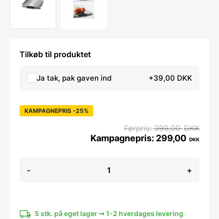
Tilkøb til produktet
Ja tak, pak gaven ind
+39,00 DKK
KAMPAGNEPRIS -25%
399,00
DKK
299,00
DKK
Bagevægt
-
+
/
Køkkenvægt
med
EKSTRA
STOR
5 stk. på eget lager ➞ 1-2 hverdages levering
VEJEFLADE,