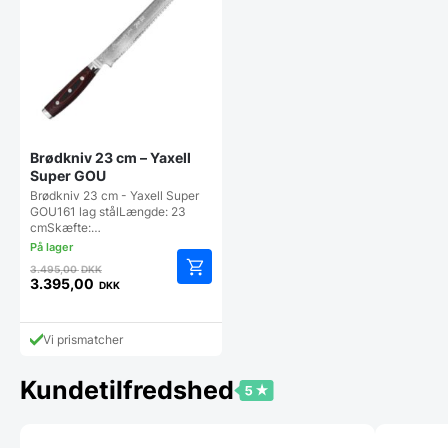
Brødkniv 23 cm – Yaxell
Super GOU
Brødkniv 23 cm - Yaxell Super
GOU161 lag stålLængde: 23
cmSkæfte:…
Den
3.495,00
DKK
oprindelige
3.395,00
DKK
Den
pris
aktuelle
var:
pris
3.495,00 DKK.
Vi prismatcher
er:
3.395,00 DKK.
Kundetilfredshed