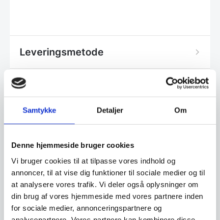
Leveringsmetode
Altid god kvalitet, se her hvorfor
Samtykke
Detaljer
Om
Har du spørgsmål til varen? Klik her
Denne hjemmeside bruger cookies
Vi bruger cookies til at tilpasse vores indhold og
Vi prismatcher - Klik her
annoncer, til at vise dig funktioner til sociale medier og til
at analysere vores trafik. Vi deler også oplysninger om
din brug af vores hjemmeside med vores partnere inden
Relaterede varer
for sociale medier, annonceringspartnere og
analysepartnere. Vores partnere kan kombinere disse