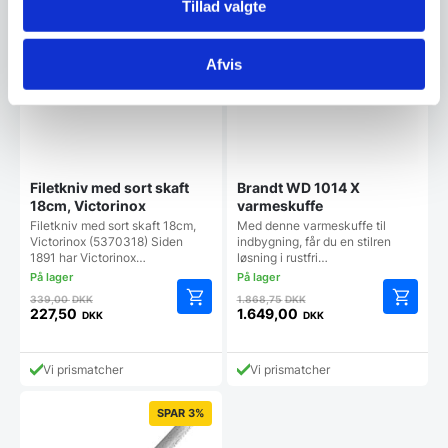
Tillad valgte
Afvis
Filetkniv med sort skaft
Brandt WD 1014 X
18cm, Victorinox
varmeskuffe
Filetkniv med sort skaft 18cm,
Med denne varmeskuffe til
Victorinox (5370318) Siden
indbygning, får du en stilren
1891 har Victorinox…
løsning i rustfri…
Den
Den
339,00
DKK
1.868,75
DKK
oprindelige
oprindelige
227,50
1.649,00
DKK
DKK
Den
Den
pris
pris
aktuelle
aktuelle
var:
var:
pris
pris
339,00 DKK.
1.868,75 DKK.
Vi prismatcher
Vi prismatcher
er:
er:
227,50 DKK.
1.649,00 DKK.
SPAR 3%