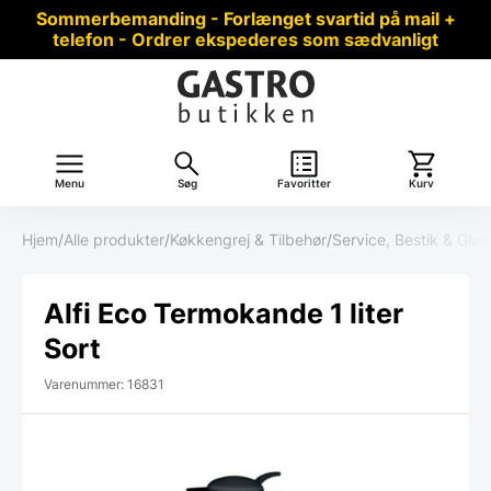
Sommerbemanding - Forlænget svartid på mail +
telefon - Ordrer ekspederes som sædvanligt
Menu
Søg
Favoritter
Kurv
Hjem
/
Alle produkter
/
Køkkengrej & Tilbehør
/
Service, Bestik & Glas
Alfi Eco Termokande 1 liter
Sort
Varenummer: 16831