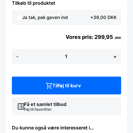
Tilkøb til produktet
Ja tak, pak gaven ind
+39,00 DKK
299,95
DKK
Alfi
-
+
Eco
Termokande
1
liter
Sort
antal
Tilføj til kurv
Få et samlet tilbud
Føj til favoritter
Du kunne også være interesseret i…