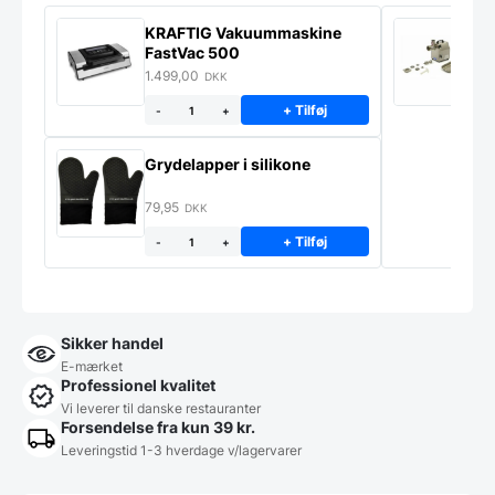
KRAFTIG Vakuummaskine
K
FastVac 500
M
1.499,00
2
DKK
+ Tilføj
-
+
Grydelapper i silikone
79,95
DKK
+ Tilføj
-
+
Sikker handel
E-mærket
Professionel kvalitet
Vi leverer til danske restauranter
Forsendelse fra kun 39 kr.
Leveringstid 1-3 hverdage v/lagervarer