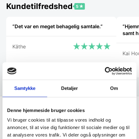
Kundetilfredshed
“Det var en meget behagelig samtale.”
“Hjemmes
samt h
Käthe
Kai Ho
Samtykke
Detaljer
Om
Denne hjemmeside bruger cookies
Få de bedste tilbud først!
Vi bruger cookies til at tilpasse vores indhold og
annoncer, til at vise dig funktioner til sociale medier og til
at analysere vores trafik. Vi deler også oplysninger om
Husk at tilmelde dig vores nyhedsbrev og vær først