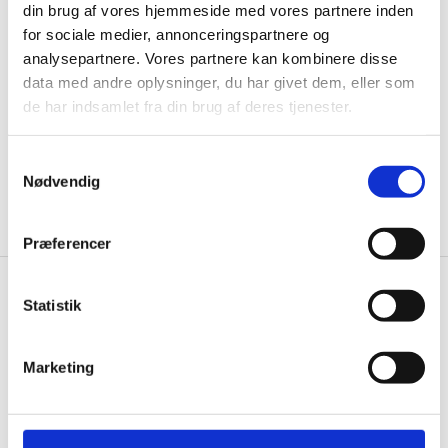
din brug af vores hjemmeside med vores partnere inden
til de bedste tilbud. Og bare rolig, vi spammer dig
for sociale medier, annonceringspartnere og
ikke, men sender kun relevante tilbud og
analysepartnere. Vores partnere kan kombinere disse
informationer til dig.
data med andre oplysninger, du har givet dem, eller som
de har indsamlet fra din brug af deres tjenester.
Samtykkevalg
Ja tak, tilmeld mig
Nødvendig
Præferencer
Gastrobutikken.dk
Statistik
Gastrobutikken ApS
Marketing
Rømersvej 33
7430 Ikast
CVR: 38952986