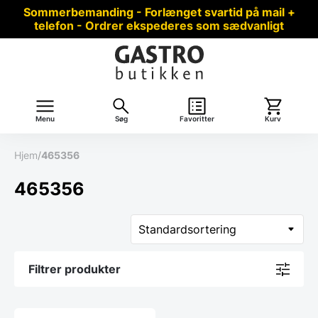
Sommerbemanding - Forlænget svartid på mail +
telefon - Ordrer ekspederes som sædvanligt
Menu
Søg
Favoritter
Kurv
Hjem
/
465356
465356
Filtrer produkter