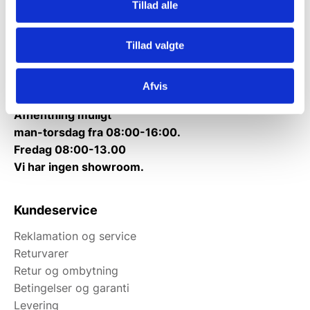
Tillad alle
Telefon træffetid:
Kontakt@gastrobutikken.dk
Tillad valgte
Tlf.
71 99 30 98
Mandag til torsdag: 10:00 – 14:00.
Afvis
Fredag: Telefonlukket.
Afhentning muligt
man-torsdag fra 08:00-16:00.
Fredag 08:00-13.00
Vi har ingen showroom.
Kundeservice
Reklamation og service
Returvarer
Retur og ombytning
Betingelser og garanti
Levering