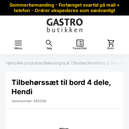
Sommerbemanding - Forlænget svartid på mail +
telefon - Ordrer ekspederes som sædvanligt
Menu
Søg
Favoritter
Kurv
Hjem
/
Alle produkter
/
Køkkengrej & Tilbehør
/
Anretning & Servering
Tilbehørssæt til bord 4 dele,
Hendi
Varenummer: 465356