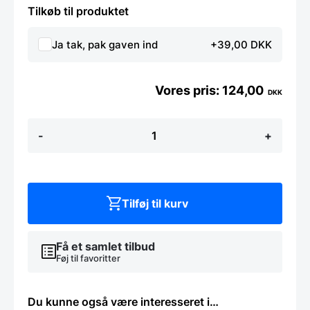
Tilkøb til produktet
Ja tak, pak gaven ind
+39,00 DKK
124,00
DKK
Tilbehørssæt
-
+
til
bord
4
dele,
Hendi
antal
Tilføj til kurv
Få et samlet tilbud
Føj til favoritter
Du kunne også være interesseret i…