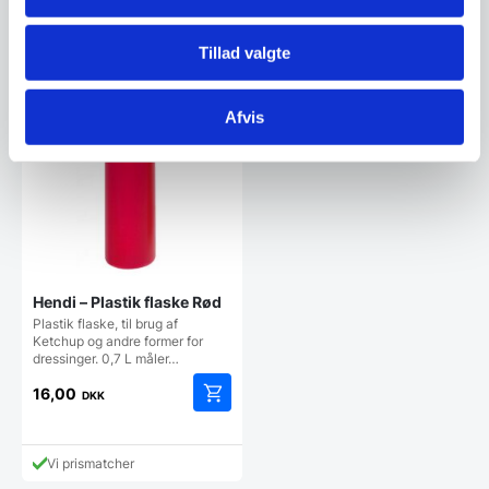
Den
pris
aktuelle
var:
pris
119,00 DKK.
Vi prismatcher
Vi prismatcher
Tillad valgte
er:
118,00 DKK.
Afvis
Hendi – Plastik flaske Rød
Plastik flaske, til brug af
Ketchup og andre former for
dressinger. 0,7 L måler…
16,00
DKK
Vi prismatcher