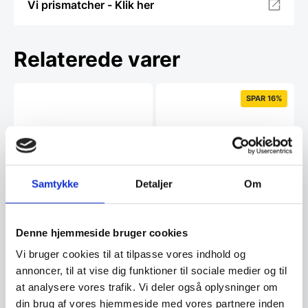
Vi prismatcher - Klik her
Relaterede varer
SPAR 16%
Samtykke
Detaljer
Om
Miyabi 5000MCD
Kokkekniv 20 cm – Yaxell
Denne hjemmeside bruger cookies
kokkekniv, 24 cm.
RAN
Vi bruger cookies til at tilpasse vores indhold og
Miyabi giver dig det perfekte
Kokkekniv 20 cm, Yaxell
snit.Gyutoh er en kokkekniv og
RANSerien: RAN er et skridt op i
annoncer, til at vise dig funktioner til sociale medier og til
bruges primært til…
kvalitet i forhold til…
at analysere vores trafik. Vi deler også oplysninger om
din brug af vores hjemmeside med vores partnere inden
Den
1.549,00
DKK