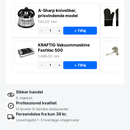
A-Sharp knivsliber,
G
prisvindende model
142,00
7
DKK
+ Tilføj
-
+
KRAFTIG Vakuummaskine
K
FastVac 500
M
1.499,00
2
DKK
+ Tilføj
-
+
Sikker handel
E-mærket
Professionel kvalitet
Vi leverer til danske restauranter
Forsendelse fra kun 39 kr.
Leveringstid 1-3 hverdage v/lagervarer