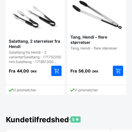
Tang, Hendi – flere
Salattang, 2 størrelser fra
størrelser
Hendi
Tang, Hendi - flere størrelser
Salattang fra Hendi - 2
varianterSalattang - 171752250
mm.Salattang - 171851300…
Fra
44,00
Fra
56,00
DKK
DKK
Dette
Dette
vare
vare
har
har
Vi prismatcher
Vi prismatcher
flere
flere
varianter.
varianter
Mulighederne
Mulighe
kan
kan
vælges
vælges
Kundetilfredshed
på
på
varesiden
vareside