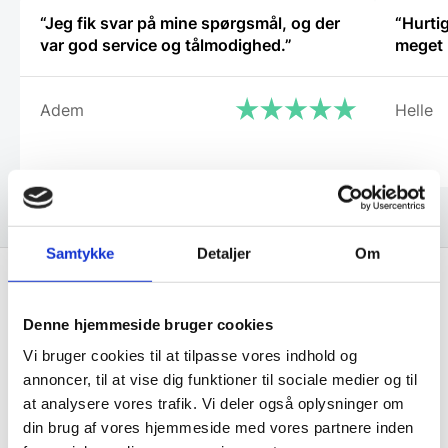
“Jeg fik svar på mine spørgsmål, og der
“Hurtig
var god service og tålmodighed.”
Adem
Helle
Samtykke
Detaljer
Om
Få de bedste tilbud først!
Denne hjemmeside bruger cookies
Vi bruger cookies til at tilpasse vores indhold og
Husk at tilmelde dig vores nyhedsbrev og vær først
annoncer, til at vise dig funktioner til sociale medier og til
til de bedste tilbud. Og bare rolig, vi spammer dig
at analysere vores trafik. Vi deler også oplysninger om
ikke, men sender kun relevante tilbud og
din brug af vores hjemmeside med vores partnere inden