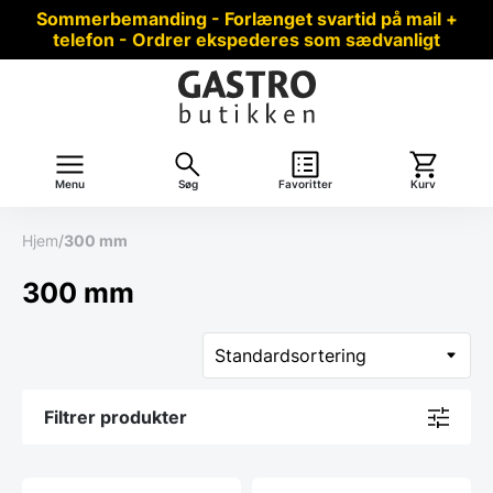
Sommerbemanding - Forlænget svartid på mail +
telefon - Ordrer ekspederes som sædvanligt
Menu
Søg
Favoritter
Kurv
Hjem
/
300 mm
300 mm
Filtrer produkter