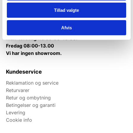
Tlf.
71 99 30 98
Tillad valgte
Mandag til torsdag: 10:00 – 14:00.
Fredag: Telefonlukket.
Afvis
Afhentning muligt
man-torsdag fra 08:00-16:00.
Fredag 08:00-13.00
Vi har ingen showroom.
Kundeservice
Reklamation og service
Returvarer
Retur og ombytning
Betingelser og garanti
Levering
Cookie info