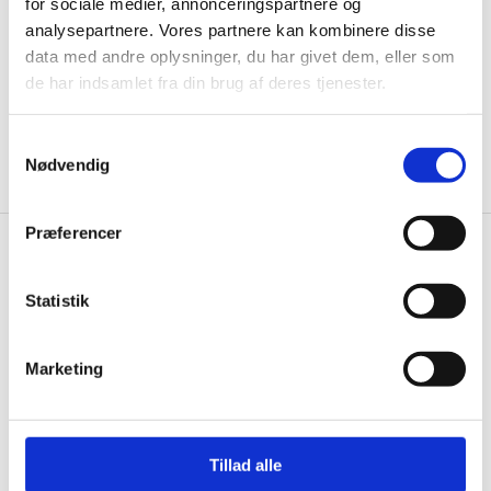
informationer til dig.
for sociale medier, annonceringspartnere og
analysepartnere. Vores partnere kan kombinere disse
data med andre oplysninger, du har givet dem, eller som
de har indsamlet fra din brug af deres tjenester.
Ja tak, tilmeld mig
Samtykkevalg
Nødvendig
Præferencer
Gastrobutikken.dk
Statistik
Gastrobutikken ApS
Rømersvej 33
7430 Ikast
Marketing
CVR: 38952986
Telefon træffetid:
Tillad alle
Kontakt@gastrobutikken.dk