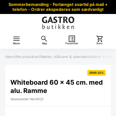
Sommerbemanding - Forlænget svartid på mail +
telefon - Ordrer ekspederes som sædvanligt
Menu
Søg
Favoritter
Kurv
Hjem
/
Alle produkter
/
Møbler, stålvarer & udendørs
/
Møbler & indre
SPAR 20%
Whiteboard 60 x 45 cm. med
alu. Ramme
Varenummer: Na14022