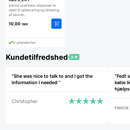
Denne praktiske dispenser er
ideel til opbevaring og dosering
af saucer…
10,00
DKK
Vi prismatcher
Kundetilfredshed
“She was nice to talk to and I got the
“Fedt s
information I needed “
købe li
hjælp
Christopher
Henrik