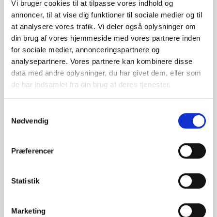
Vi bruger cookies til at tilpasse vores indhold og
Risvig
annoncer, til at vise dig funktioner til sociale medier og til
at analysere vores trafik. Vi deler også oplysninger om
Miyabi Chutoh 16 cm kniv,
din brug af vores hjemmeside med vores partnere inden
Damask design, 133 lag
for sociale medier, annonceringspartnere og
stål
Miyabi giver dig det perfekte
analysepartnere. Vores partnere kan kombinere disse
snit. Chutoh er en
“mellemstørrelse kniv”.…
data med andre oplysninger, du har givet dem, eller som
2.699,00
2.372,50
de har indsamlet fra din brug af deres tjenester.
DKK
DKK
Samtykkevalg
Vi prismatcher
Vi prismatcher
Nødvendig
SPAR 43%
Præferencer
Statistik
Marketing