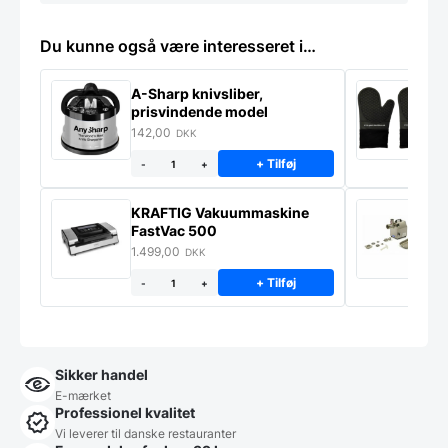
Du kunne også være interesseret i…
A-Sharp knivsliber,
G
prisvindende model
142,00
7
DKK
+ Tilføj
-
+
KRAFTIG Vakuummaskine
K
FastVac 500
M
1.499,00
2
DKK
+ Tilføj
-
+
Sikker handel
E-mærket
Professionel kvalitet
Vi leverer til danske restauranter