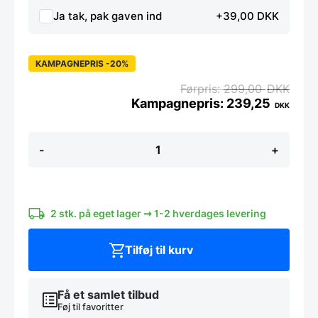
Ja tak, pak gaven ind
+39,00 DKK
KAMPAGNEPRIS -20%
299,00
DKK
239,25
DKK
Whiteboard
-
+
60
x
45
cm.
med
2 stk. på eget lager ➞ 1-2 hverdages levering
alu.
Ramme
antal
Tilføj til kurv
Få et samlet tilbud
Føj til favoritter