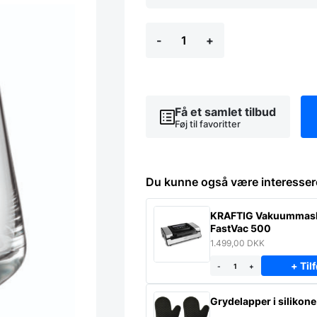
Vandglas
-
+
29
cl
krystal
kasse
af
6
Få et samlet tilbud
stk,
Føj til favoritter
Living
antal
Du kunne også være interesser
KRAFTIG Vakuummas
FastVac 500
1.499,00
DKK
+ Tilf
-
+
Grydelapper i silikone