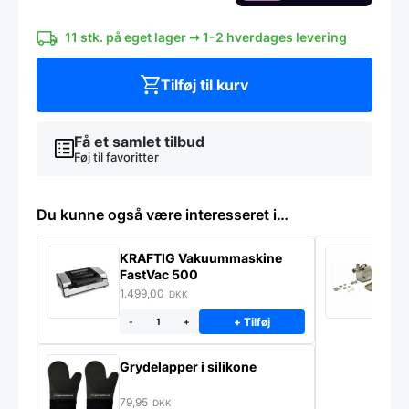
Victorinox
antal
11 stk. på eget lager ➞ 1-2 hverdages levering
Tilføj til kurv
Få et samlet tilbud
Føj til favoritter
Du kunne også være interesseret i…
KRAFTIG Vakuummaskine
K
FastVac 500
M
1.499,00
2
DKK
+ Tilføj
-
+
Grydelapper i silikone
79,95
DKK