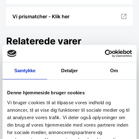
Vi prismatcher - Klik her
Relaterede varer
SPAR 10%
Samtykke
Detaljer
Om
Swiss Classic tomat- og
Denne hjemmeside bruger cookies
bordkniv blå, Victorinox
Denne skarpe tomat- og
Vi bruger cookies til at tilpasse vores indhold og
bordknive med bølget skær er
perfekte til at skære…
annoncer, til at vise dig funktioner til sociale medier og til
at analysere vores trafik. Vi deler også oplysninger om
Urtekniv 8 cm – Yaxell RAN
din brug af vores hjemmeside med vores partnere inden
Urtekniv 8 cm, Yaxell
RAN Serien: RAN er et skridt op i
for sociale medier, annonceringspartnere og
kvalitet i forhold til…