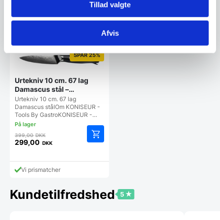
Tillad valgte
oprindelige
2.787,00
949,00
DKK
DKK
Den
pris
aktuelle
var:
pris
2.995,00 DKK.
Afvis
Vi prismatcher
Vi prismatcher
er:
2.787,00 DKK.
SPAR 25%
Urtekniv 10 cm. 67 lag
Damascus stål –
KONISEUR – Tools By
Urtekniv 10 cm. 67 lag
Gastro
Damascus stålOm KONISEUR -
Tools By GastroKONISEUR -…
Den
399,00
DKK
oprindelige
299,00
DKK
Den
pris
aktuelle
var:
pris
399,00 DKK.
Vi prismatcher
er:
299,00 DKK.
Kundetilfredshed