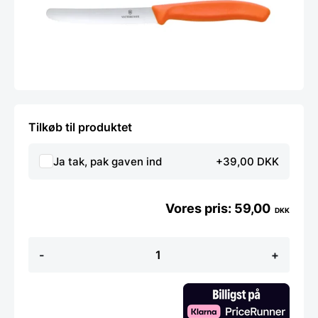
Tilkøb til produktet
Ja tak, pak gaven ind
+39,00 DKK
59,00
DKK
Swiss
-
+
Classic
tomat-
og
bordkniv
orange,