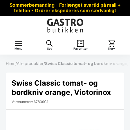
Sommerbemanding - Forlænget svartid på mail +
telefon - Ordrer ekspederes som sædvanligt
Menu
Søg
Favoritter
Kurv
Hjem
/
Alle produkter
/
Swiss Classic tomat- og bordkniv orange, 
Swiss Classic tomat- og
bordkniv orange, Victorinox
Varenummer: 67839C1