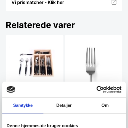
Vi prismatcher - Klik her
Relaterede varer
Laguiole bestik kasse 24
dele sort.
Samtykke
Detaljer
Om
Sæt med 24 dele. 6 stk knive, 6
stk gafler, 6 stk spiseskeer og 6
stk…
Denne hjemmeside bruger cookies