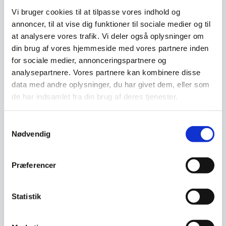
Vi bruger cookies til at tilpasse vores indhold og
annoncer, til at vise dig funktioner til sociale medier og til
at analysere vores trafik. Vi deler også oplysninger om
Profi line Bord gaffel, fra
Hendi 6 stk
din brug af vores hjemmeside med vores partnere inden
Enkelt og elegant bordgaffel fra
for sociale medier, annonceringspartnere og
Hendi. Gaflen har en længde på
analysepartnere. Vores partnere kan kombinere disse
205mm.…
data med andre oplysninger, du har givet dem, eller som
1.899,00
57,00
DKK
DKK
de har indsamlet fra din brug af deres tjenester.
Vi prismatcher
Vi prismatcher
Samtykkevalg
Nødvendig
SPAR 24%
SPAR 31%
Præferencer
Statistik