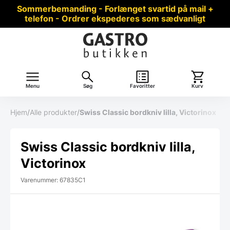
Sommerbemanding - Forlænget svartid på mail +
telefon - Ordrer ekspederes som sædvanligt
Menu
Søg
Favoritter
Kurv
Hjem
/
Alle produkter
/
Swiss Classic bordkniv lilla, Victorinox
Swiss Classic bordkniv lilla,
Victorinox
Varenummer: 67835C1