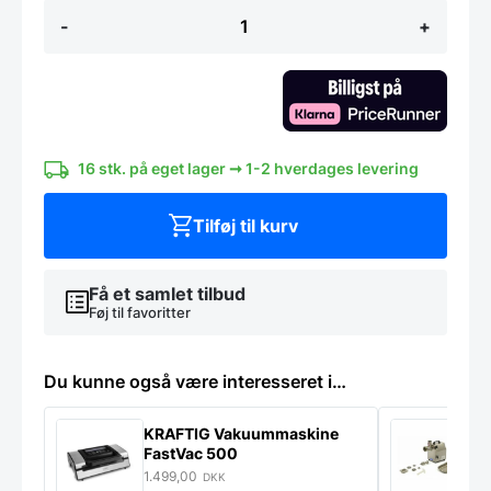
Swiss
-
+
Classic
bordkniv
lilla,
Victorinox
antal
16 stk. på eget lager ➞ 1-2 hverdages levering
Tilføj til kurv
Få et samlet tilbud
Føj til favoritter
Du kunne også være interesseret i…
KRAFTIG Vakuummaskine
K
FastVac 500
M
1.499,00
2
DKK