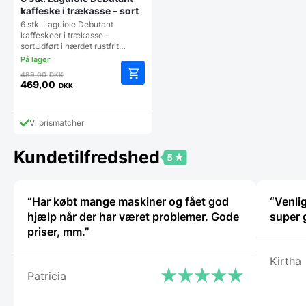
kaffeske i trækasse – sort
6 stk. Laguiole Debutant
kaffeskeer i trækasse -
sortUdført i hærdet rustfrit…
Den
489,00
DKK
oprindelige
469,00
DKK
Den
pris
aktuelle
var:
pris
489,00 DKK.
Vi prismatcher
er:
469,00 DKK.
Kundetilfredshed
“Har købt mange maskiner og fået god
“Venli
hjælp når der har været problemer. Gode
priser, mm.”
Kirtha
Patricia