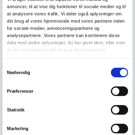
annoncer, til at vise dig funktioner til sociale medier og til
at analysere vores trafik. Vi deler også oplysninger om
din brug af vores hjemmeside med vores partnere inden
Salatskål 23 cm – Amalie
Hendi – Plastik flaske Rød
Hvid skål i porcelæn, som
Plastik flaske, til brug af
for sociale medier, annonceringspartnere og
passer perfekt til salat. Skålen
Ketchup og andre former for
analysepartnere. Vores partnere kan kombinere disse
er den del af…
dressinger. 0,7 L måler…
data med andre oplysninger, du har givet dem, eller som
69,95
16,00
DKK
DKK
de har indsamlet fra din brug af deres tjenester.
Samtykkevalg
Vi prismatcher
Vi prismatcher
Nødvendig
Præferencer
Statistik
Marketing