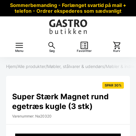
Sommerbemanding - Forlænget svartid på mail +
telefon - Ordrer ekspederes som sædvanligt
Menu
Søg
Favoritter
Kurv
Hjem
/
Alle produkter
/
Møbler, stålvarer & udendørs
/
Møbler & indre
SPAR 30%
Super Stærk Magnet rund
egetræs kugle (3 stk)
Varenummer: Na20320