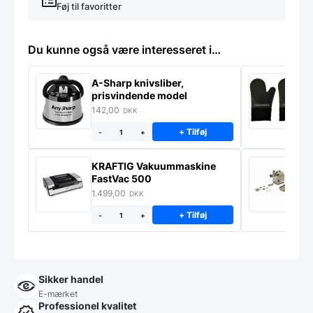
Føj til favoritter
Du kunne også være interesseret i…
A-Sharp knivsliber,
G
prisvindende model
142,00
7
DKK
+ Tilføj
-
+
KRAFTIG Vakuummaskine
K
FastVac 500
M
1.499,00
2
DKK
+ Tilføj
-
+
Sikker handel
E-mærket
Professionel kvalitet