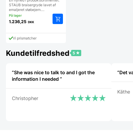
En nyhed i produktsortimentet:
STAUB braisergryde lavet af
emaljeret støbejern.…
1.236,25
DKK
Dette
vare
har
Vi prismatcher
flere
varianter.
Kundetilfredshed
Mulighederne
kan
vælges
på
“She was nice to talk to and I got the
“Det v
varesiden
information I needed “
Käthe
Christopher