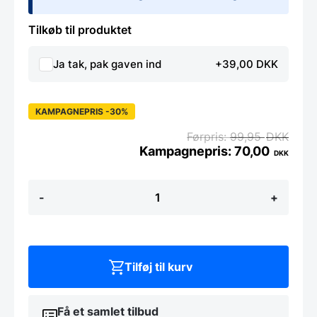
Tilkøb til produktet
Ja tak, pak gaven ind
+39,00 DKK
KAMPAGNEPRIS -30%
99,95
DKK
70,00
DKK
Super
-
+
Stærk
Magnet
rund
egetræs
kugle
(3
Tilføj til kurv
stk)
antal
Få et samlet tilbud