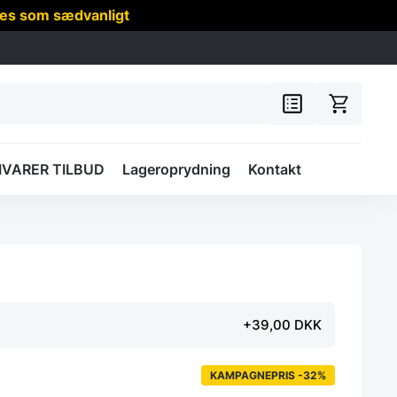
res som sædvanligt
IVARER TILBUD
Lageroprydning
Kontakt
+39,00 DKK
KAMPAGNEPRIS -32%