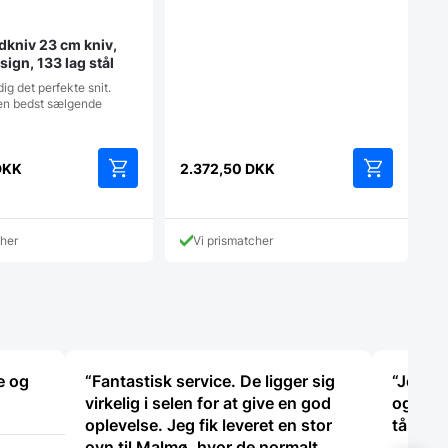
dkniv 23 cm kniv,
ign, 133 lag stål
ig det perfekte snit.
en bedst sælgende
DKK
2.372,50
DKK
cher
Vi prismatcher
e og
“Fantastisk service. De ligger sig
“Jeg fi
virkelig i selen for at give en god
og der 
oplevelse. Jeg fik leveret en stor
tålmod
ovn til Malmø, hvor de normalt