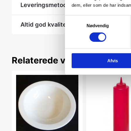
Leveringsmetode
dem, eller som de har indsaml
Samtykkevalg
Altid god kvalitet, se her hvorfor
Nødvendig
Relaterede varer
Afvis