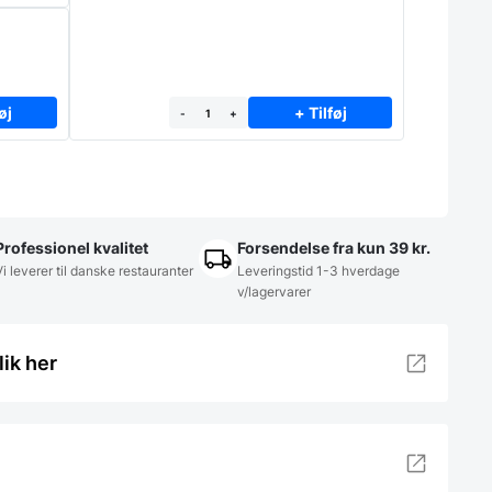
øj
+ Tilføj
-
+
Professionel kvalitet
Forsendelse fra kun 39 kr.
Vi leverer til danske restauranter
Leveringstid 1-3 hverdage
v/lagervarer
lik her