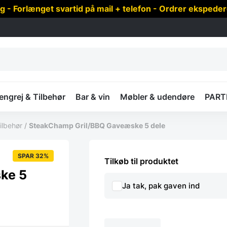
 Forlænget svartid på mail + telefon - Ordrer ekspede
ngrej & Tilbehør
Bar & vin
Møbler & udendøre
PART
ilbehør
/
SteakChamp Gril/BBQ Gaveæske 5 dele
SPAR 32%
Tilkøb til produktet
ke 5
Ja tak, pak gaven ind
SteakChamp