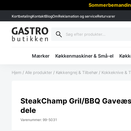
Sommerbemanding -
Kortbetaling
Kontakt
Blog
Om
Reklamation og service
Returvarer
Mærker
Køkkenmaskiner & Små-el
Køkke
Hjem
/
Alle produkter
/
Køkkengrej & Tilbehør
/
Kokkeknive & T
SteakChamp Gril/BBQ Gaveæs
dele
Varenummer: 99-5031