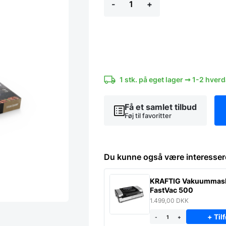
-
+
Gril/BBQ
Gaveæske
5
dele
antal
1 stk. på eget lager ➞ 1-2 hver
Få et samlet tilbud
Føj til favoritter
Du kunne også være interesser
KRAFTIG Vakuummas
FastVac 500
1.499,00
DKK
+ Tilf
-
+