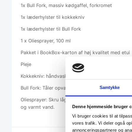
1x Bull Fork, massiv kødgaffel, forkromet
1x læderhylster til kokkekniv
1x læderhylster til Bull Fork
1 x Oliesprayer, 100 ml
Pakket i BookBox-karton af høj kvalitet med etui
Pleje
Kokkekniv: håndvask og tør med en klud.
Samtykke
Bull Fork: Tåler opvaskemaskine. Håndvask anbefa
Oliesprayer: Skru låget af og skyl det med lidt o
og varmt vand.
Denne hjemmeside bruger c
Vi bruger cookies til at tilpas
vores trafik. Vi deler også 
annonceringspartnere og anal