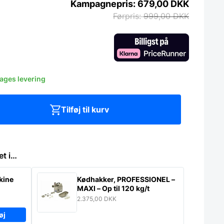
679,00
DKK
999,00
DKK
dages levering
Tilføj til kurv
et i…
kine
Kødhakker, PROFESSIONEL –
MAXI – Op til 120 kg/t
2.375,00
DKK
øj