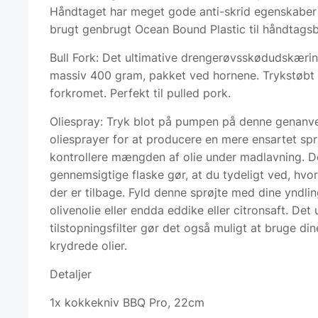
Håndtaget har meget gode anti-skrid egenskaber
brugt genbrugt Ocean Bound Plastic til håndtags
Bull Fork: Det ultimative drengerøvsskødudskæri
massiv 400 gram, pakket ved hornene. Trykstøbt 
forkromet. Perfekt til pulled pork.
Oliespray: Tryk blot på pumpen på denne genanv
oliesprayer for at producere en mere ensartet sp
kontrollere mængden af olie under madlavning. D
gennemsigtige flaske gør, at du tydeligt ved, hvo
der er tilbage. Fyld denne sprøjte med dine yndlin
olivenolie eller endda eddike eller citronsaft. Det 
tilstopningsfilter gør det også muligt at bruge di
krydrede olier.
Detaljer
1x kokkekniv BBQ Pro, 22cm