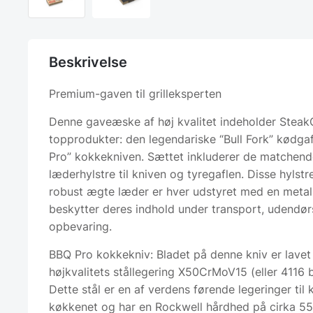
Beskrivelse
Premium-gaven til grilleksperten
Denne gaveæske af høj kvalitet indeholder Stea
topprodukter: den legendariske “Bull Fork” kødga
Pro” kokkekniven. Sættet inkluderer de matchend
læderhylstre til kniven og tyregaflen. Disse hylstre
robust ægte læder er hver udstyret med en metal
beskytter deres indhold under transport, udendø
opbevaring.
BBQ Pro kokkekniv: Bladet på denne kniv er lavet
højkvalitets stållegering X50CrMoV15 (eller 4116 b
Dette stål er en af verdens førende legeringer til k
køkkenet og har en Rockwell hårdhed på cirka 55