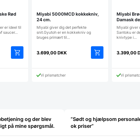
aske Rød
Miyabi 5000MCD kokkekniv,
Miyabi Brø
24 cm.
Damask des
 er ideel til
Miyabi giver dig det perfekte
Miyabi giver d
af saucer…
snit.Gyutoh er en kokkekniv og
Santoku er d
bruges primært til…
knivtype i…
3.699,00
DKK
3.399,00
Vi prismatcher
Vi prismat
betjening og der blev
“Sødt og hjælpsom personal
ligt på mine spørgsmål.
ok priser”