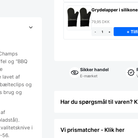
Grydelapper i silikone
79,95
DKK
+ Tilf
-
+
kChamps
ffel og “BBQ
e
Sikker handel
 lavet af
E-mærket
bælteclips og
rs brug og
Har du spørgsmål til varen? K
 af
ladstål).
valitetsknive i
Vi prismatcher - Klik her
-56.