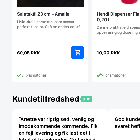
Salatskål 23 cm – Amalie
Hendi Dispenser Fl
0,20 l
Hvid skål i porcelæn, som passer
perfekt til salat. Skålen er den del af…
Denne praktiske dispenser
opbevaring og dosering 
69,95
DKK
10,00
DKK
Vi prismatcher
Vi prismatcher
Kundetilfredshed
“Anette var rigtig sød, venlig og
God kunde
imødekommende kommende. Fik
svaret høf
en fejl levering og fik løst det i
løbet af to sekunder. God arbejde