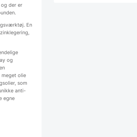
 og der er
bunden.
ngsværktøj. En
zinklegering,
endelige
ray og
en
r meget olie
gsolier, som
unikke anti-
ne egne