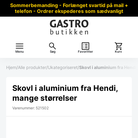
Sommerbemanding - Forlænget svartid på mail +
telefon - Ordrer ekspederes som sædvanligt
Menu
Søg
Favoritter
Kurv
Hjem
/
Alle produkter
/
Ukategoriseret
/
Skovl i aluminium fra Hendi
Skovl i aluminium fra Hendi,
mange størrelser
Varenummer: 521502