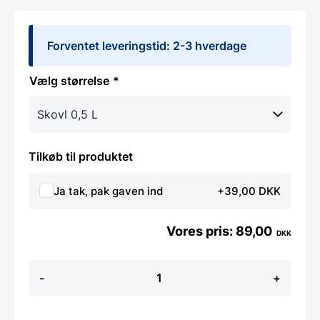
Forventet leveringstid: 2-3 hverdage
størrelse
Tilkøb til produktet
Ja tak, pak gaven ind
+39,00 DKK
89,00
DKK
Skovl
-
+
i
aluminium
fra
Hendi,