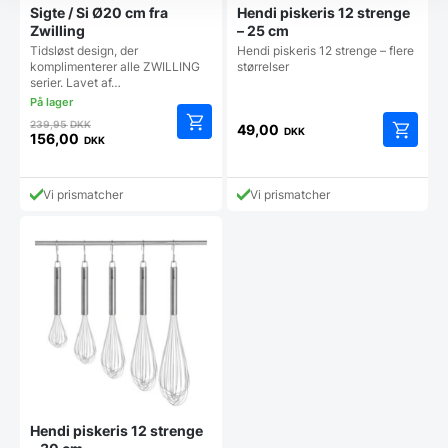
Sigte / Si Ø20 cm fra
Hendi piskeris 12 strenge
Zwilling
– 25 cm
Tidsløst design, der
Hendi piskeris 12 strenge – flere
komplimenterer alle ZWILLING
størrelser
serier. Lavet af…
Den
239,95
DKK
49,00
DKK
oprindelige
156,00
DKK
Den
pris
aktuelle
var:
pris
239,95 DKK.
Vi prismatcher
Vi prismatcher
er:
156,00 DKK.
Hendi piskeris 12 strenge