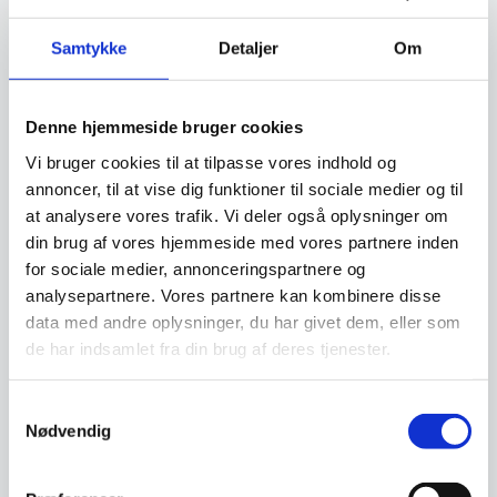
Altid god kvalitet, se her hvorfor
Samtykke
Detaljer
Om
Har du spørgsmål til varen? Klik her
Denne hjemmeside bruger cookies
Vi bruger cookies til at tilpasse vores indhold og
annoncer, til at vise dig funktioner til sociale medier og til
Vi prismatcher - Klik her
at analysere vores trafik. Vi deler også oplysninger om
din brug af vores hjemmeside med vores partnere inden
for sociale medier, annonceringspartnere og
Relaterede varer
analysepartnere. Vores partnere kan kombinere disse
data med andre oplysninger, du har givet dem, eller som
de har indsamlet fra din brug af deres tjenester.
SPAR 50%
Samtykkevalg
Nødvendig