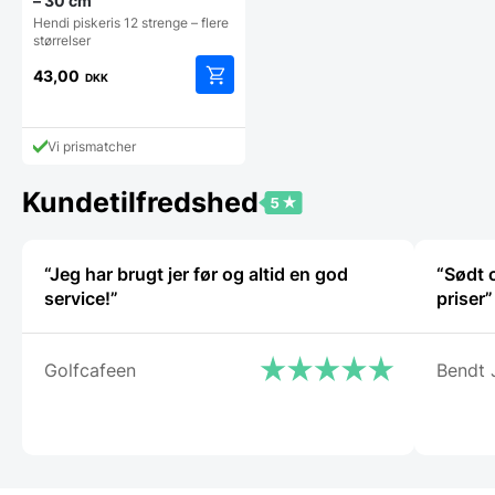
– 30 cm
Hendi piskeris 12 strenge – flere
størrelser
43,00
DKK
Vi prismatcher
Kundetilfredshed
“Jeg har brugt jer før og altid en god
“Sødt 
service!”
priser”
Golfcafeen
Bendt 