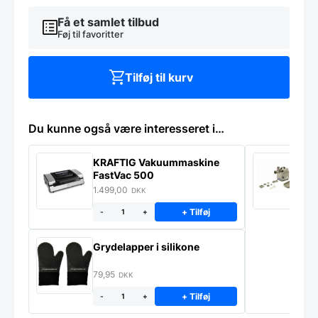
mange
Få et samlet tilbud
størrelser
antal
Føj til favoritter
Tilføj til kurv
Du kunne også være interesseret i…
KRAFTIG Vakuummaskine
K
FastVac 500
M
1.499,00
2
DKK
+ Tilføj
-
+
Grydelapper i silikone
79,95
DKK
+ Tilføj
-
+