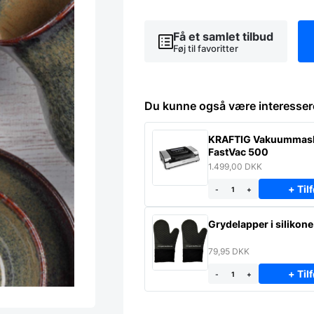
antal
Få et samlet tilbud
Føj til favoritter
Du kunne også være interesser
KRAFTIG Vakuummas
FastVac 500
1.499,00
DKK
+ Tilf
-
+
Grydelapper i silikone
79,95
DKK
+ Tilf
-
+