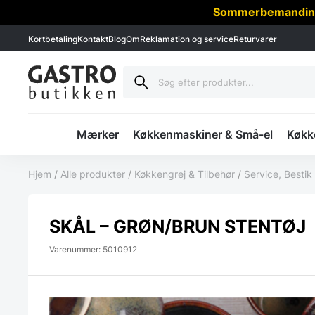
Sommerbemanding -
Kortbetaling
Kontakt
Blog
Om
Reklamation og service
Returvarer
Mærker
Køkkenmaskiner & Små-el
Køkke
Hjem
/
Alle produkter
/
Køkkengrej & Tilbehør
/
Service, Bestik
SKÅL – GRØN/BRUN STENTØJ
Varenummer: 5010912