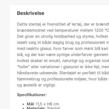
Beskrivelse
Dette stentøj er fremstillet af lertøj, der er brænd
brændemodnet ved temperaturer mellem 1200 °C
Det giver en utrolig holdbarhed og styrke, hvilket 
ideelt valg til både daglig brug og professionelt m
med reaktiv glasur, hvor farver som mørk blå kan “
blå, og der kan være synlige underfarver gennem 
hvilket skaber et smukt, naturligt og organisk loo
“huller” eller variationer i glasuren er ikke fejl, me
håndlavede udseende. Stentøjet er perfekt til bå
hjemmebrug og professionelle miljøer, hvor både f
og æstetik er vigtigt.
Specifikationer
:
Mål
: 11,5 x H6 cm
Materiale
: Stentøj