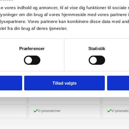
se vores indhold og annoncer, til at vise dig funktioner til sociale
oplysninger om din brug af vores hjemmeside med vores partnere i
ysepartnere. Vores partnere kan kombinere disse data med andr
et fra din brug af deres tjenester.
Præferencer
Statistik
– Yaxell
Hendi – Plastik flaske Gul
Kokke / Kø
cm, Victor
Plastik flaske, til brug af Ketchup og
skaft og t
andre former for dressinger. 0,7 L
ell
Victorinox Fi
måler…
idt op i
en af verden
værdsatte…
Tillad valgte
D
499,00
DKK
16,00
DKK
ge
op
349,00
DK
Den
pr
aktuelle
va
pris
 DKK.
4
Vi prismatcher
Vi prismat
er:
349,00 D