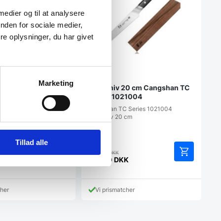
 medier og til at analysere
nden for sociale medier,
e oplysninger, du har givet
Marketing
kkenkniv bølge 22
Brødkniv 20 cm Cangshan TC
inox, med FIBROX-
Series 1021004
ænder
brox Kokkekniv 22 cm er
Cangshan TC Series 1021004
s mest kendte og
Brødkniv 20 cm
Tillad alle
en
Den
889,00
DKK
rindelige
oprindelige
K
507,50
DKK
Den
is
pris
aktuelle
r:
var:
pris
99,00 DKK.
889,00 DKK.
cher
Vi prismatcher
er:
KK.
507,50 DKK.