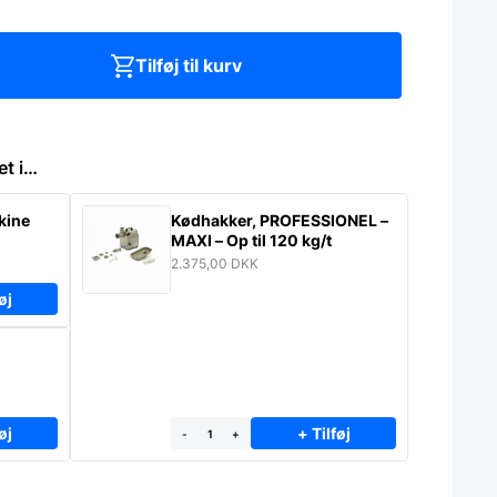
Tilføj til kurv
et i…
kine
Kødhakker, PROFESSIONEL –
MAXI – Op til 120 kg/t
2.375,00
DKK
øj
øj
+ Tilføj
-
+