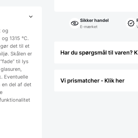
Sikker handel
E-mærket
t og
 og 1315 °C.
gør det til et
Har du spørgsmål til varen? K
iljø. Skålen er
fade” til lys
glasuren,
k. Eventuelle
Vi prismatcher - Klik her
n en del af det
de
unktionalitet