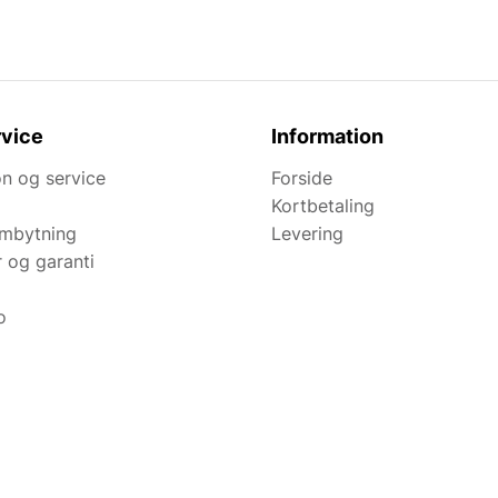
vice
Information
n og service
Forside
Kortbetaling
ombytning
Levering
r og garanti
o