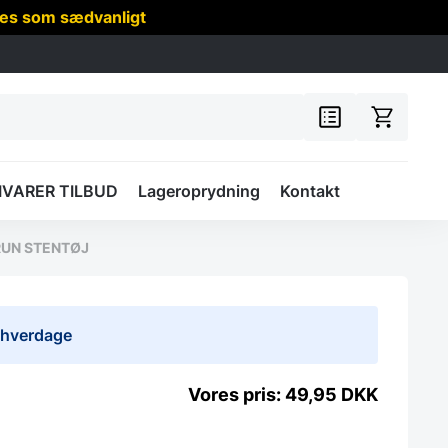
res som sædvanligt
IVARER TILBUD
Lageroprydning
Kontakt
RUN STENTØJ
0 hverdage
49,95
DKK