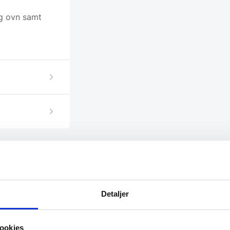
g ovn samt
Detaljer
SPAR 15%
ookies