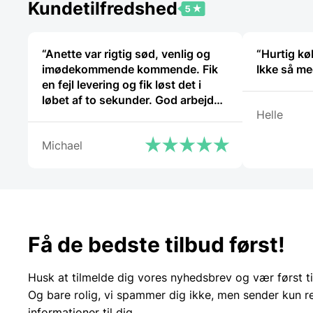
Kundetilfredshed
“Anette var rigtig sød, venlig og
“Hurtig kø
imødekommende kommende. Fik
en fejl levering og fik løst det i
løbet af to sekunder. God arbejde
Helle
og god weekend”
Michael
Få de bedste tilbud først!
Husk at tilmelde dig vores nyhedsbrev og vær først ti
Og bare rolig, vi spammer dig ikke, men sender kun r
informationer til dig.