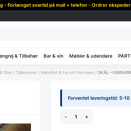
 Forlænget svartid på mail + telefon - Ordrer ekspede
ngrej & Tilbehør
Bar & vin
Møbler & udendøre
PART
 & Glas
/
Tallerkener
/
Mønstret & Farvet Porcelæn
/
SKÅL – GRØN/B
Forventet leveringstid: 5-1
SKÅL
-
+
-
GRØN/BRUN
STENTØJ