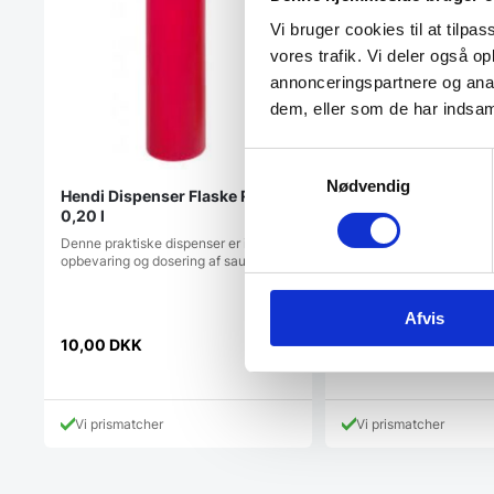
Vi bruger cookies til at tilpas
vores trafik. Vi deler også 
annonceringspartnere og anal
dem, eller som de har indsaml
Samtykkevalg
Nødvendig
Hendi Dispenser Flaske Rød
Forskærekniv 18 cm 
0,20 l
RAN
Denne praktiske dispenser er ideel til
Forskærekniv 18 cm, Yax
opbevaring og dosering af saucer…
RANSerien: RAN er et skr
kvalitet i forhold…
Afvis
Den
1.349,00
DKK
10,00
DKK
oprindeli
1.149,00
DKK
Den
pris
aktuelle
var:
pris
1.349,00
Vi prismatcher
Vi prismatcher
er:
1.149,00 DKK.