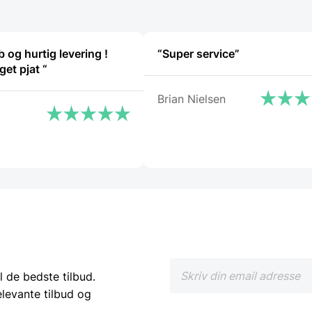
b og hurtig levering !
“Super service”
Ikke så meget pjat “
Brian Nielsen
l de bedste tilbud.
elevante tilbud og