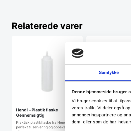
Relaterede varer
Samtykke
Forskærersæt med 
damaskus kokkekniv
Denne hjemmeside bruger c
Vi bruger cookies til at tilpas
vores trafik. Vi deler også 
Hendi – Plastik flaske
annonceringspartnere og anal
Gennemsigtig
dem, eller som de har indsaml
Praktisk plastikflaske fra Hendi,
perfekt til servering og opbevaring