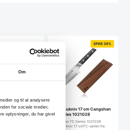
SPAR 39%
Om
 medier og til at analysere
nden for sociale medier,
dkniv 23 cm kniv,
Santokukniv 17 cm Cangshan
e oplysninger, du har givet
ign, 133 lag stål
TC Series 1021028
ig det perfekte snit.
Cangshan TC Series 1021028
en bedst sælgende
Santokukniv 17 cmTC-serien fra