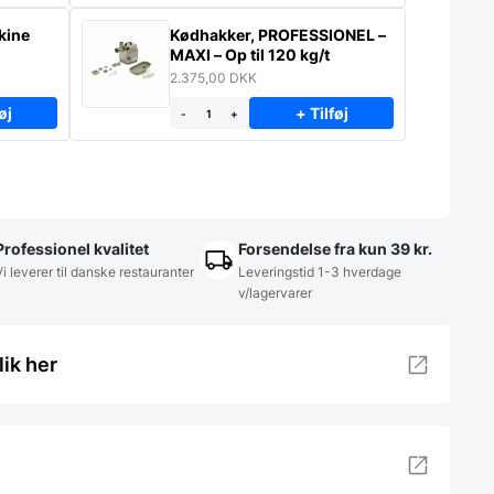
kine
Kødhakker, PROFESSIONEL –
MAXI – Op til 120 kg/t
2.375,00
DKK
øj
+ Tilføj
-
+
Professionel kvalitet
Forsendelse fra kun 39 kr.
Vi leverer til danske restauranter
Leveringstid 1-3 hverdage
v/lagervarer
lik her