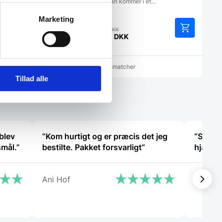
Cangshan kommer i et…
Marketing
Den
799,00
DKK
DKK
oprindelige
487,50
DKK
Den
pris
aktuelle
var:
pris
799,00 DKK.
cher
Vi prismatcher
er:
Tillad alle
487,50 DKK.
blev
“Kom hurtigt og er præcis det jeg
“Sød ve
smål.”
bestilte. Pakket forsvarligt”
hjælps
Ani Hof
Charlot