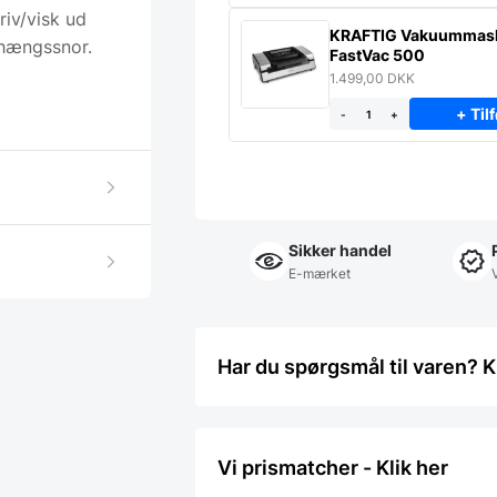
riv/visk ud
KRAFTIG Vakuummas
phængssnor.
FastVac 500
1.499,00
DKK
+ Tilf
-
+
Sikker handel
E-mærket
Har du spørgsmål til varen? K
Vi prismatcher - Klik her