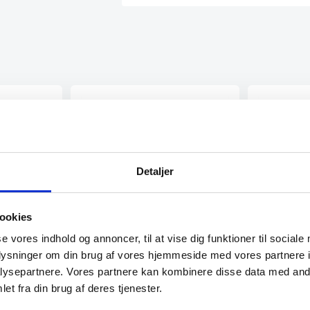
Detaljer
20 cm
, Risvig
ookies
se vores indhold og annoncer, til at vise dig funktioner til sociale
oplysninger om din brug af vores hjemmeside med vores partnere i
Miyabi Gyutoh 20 cm kniv,
Miyabi Brø
ysepartnere. Vores partnere kan kombinere disse data med andr
Damask design, 133 lag stål
Damask des
et fra din brug af deres tjenester.
Miyabi giver dig det perfekte snit.
Miyabi giver d
Gyutoh er en kokkekniv og bruges
Santoku er d