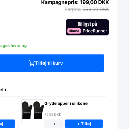
199,00
DKK
299,00
DKK
dages levering
Tilføj til kurv
et i…
Grydelapper i silikone
79,95
DKK
øj
+ Tilføj
-
+