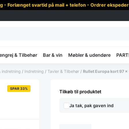
 Forlænget svartid på mail + telefon - Ordrer ekspede
ngrej & Tilbehør
Bar & vin
Møbler & udendøre
PART
 indretning
/
Indretning
/
Tavler & Tilbehør
/
Rullet Europa kort 97 x
SPAR 33%
Tilkøb til produktet
Ja tak, pak gaven ind
Rullet