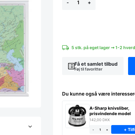
-
+
Europa
kort
97
x
67
cm.
antal
5 stk. på eget lager ➞ 1-2 hver
Få et samlet tilbud
Føj til favoritter
Du kunne også være interesser
A-Sharp knivsliber,
prisvindende model
142,00
DKK
+ Tilf
-
+