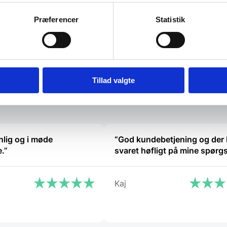
primært…
knivtype i…
Præferencer
Statistik
3.399,00
DKK
3.399,00
Vi prismatcher
Vi prismat
Tillad valgte
lig og i møde
“God kundebetjening og der 
.”
svaret høfligt på mine spørg
Kaj