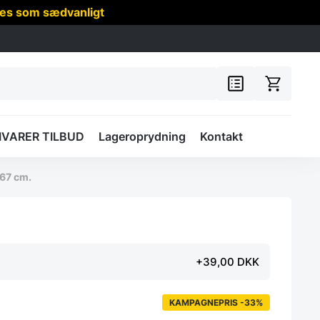
res som sædvanligt
IVARER TILBUD
Lageroprydning
Kontakt
 67 cm.
+39,00 DKK
KAMPAGNEPRIS -33%