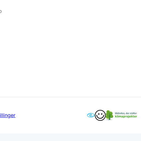
o
llinger