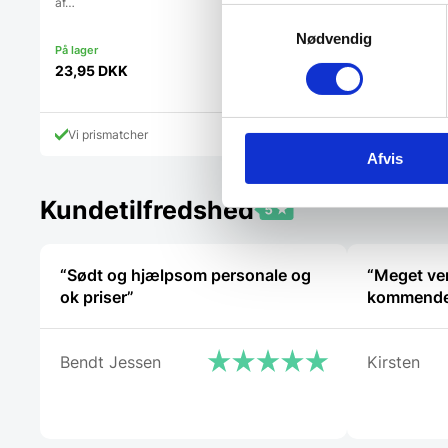
af…
Samtykkevalg
Nødvendig
2.372,50
DKK
23,95
DKK
Vi prismatcher
Vi prismatcher
Afvis
Kundetilfredshed
“Sødt og hjælpsom personale og
“Meget ven
ok priser”
kommende
Bendt Jessen
Kirsten