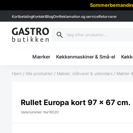
Sommerbemanding -
Kortbetaling
Kontakt
Blog
Om
Reklamation og service
Returvarer
Mærker
Køkkenmaskiner & Små-el
Køkke
Hjem
/
Alle produkter
/
Møbler, stålvarer & udendørs
/
Møbler &
Rullet Europa kort 97 x 67 cm.
Varenummer: Na16020