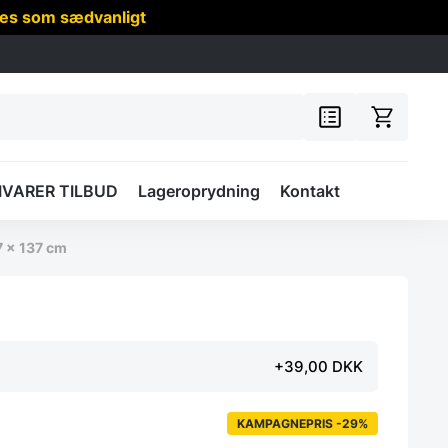
res som sædvanligt
IVARER TILBUD
Lageroprydning
Kontakt
7 x 137 cm
+39,00 DKK
KAMPAGNEPRIS -29%