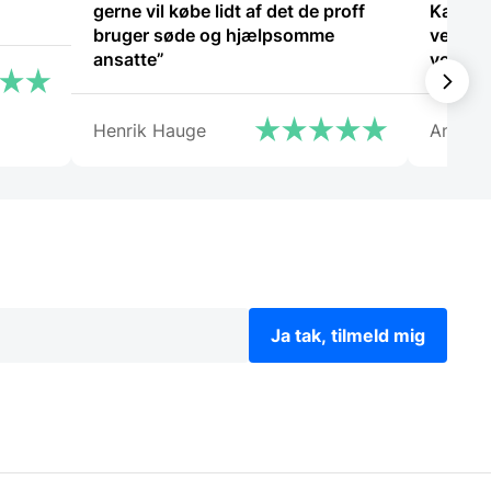
gerne vil købe lidt af det de proff
Kanon 
bruger søde og hjælpsomme
ved hv
ansatte”
vejlede
Henrik Hauge
Anony
Ja tak, tilmeld mig