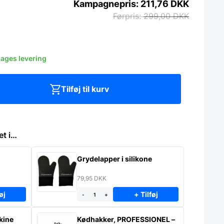
211,76
DKK
299,00
DKK
dages levering
Tilføj til kurv
et i…
Grydelapper i silikone
79,95
DKK
øj
+ Tilføj
-
+
kine
Kødhakker, PROFESSIONEL –