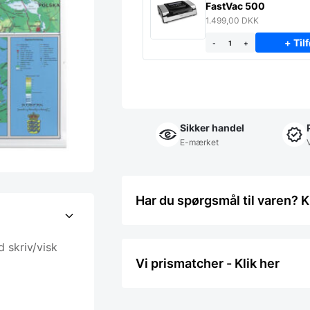
FastVac 500
1.499,00
DKK
+ Tilf
-
+
Sikker handel
E-mærket
Har du spørgsmål til varen? K
 skriv/visk
Vi prismatcher - Klik her