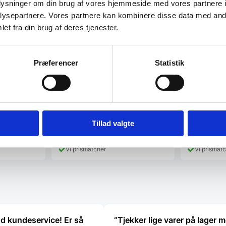
oplysninger om din brug af vores hjemmeside med vores partnere i
ysepartnere. Vores partnere kan kombinere disse data med andr
et fra din brug af deres tjenester.
okkekniv
Brandt WD 1014 X varmeskuffe
Miyabi 50
m
24 cm.
Med denne varmeskuffe til
Præferencer
Statistik
indbygning, får du en stilren løsning i
kniv m/
Miyabi giver 
rustfri…
d: 55
snit.Gyutoh e
bruges primær
Den
1.868,75
DKK
3.699,00
e
oprindelige
1.649,00
DKK
Tillad valgte
Den
pris
aktuelle
var:
pris
K.
1.868,75 DKK.
Vi prismatcher
Vi prismat
er:
1.649,00 DKK.
od kundeservice! Er så
“Tjekker lige varer på lager 