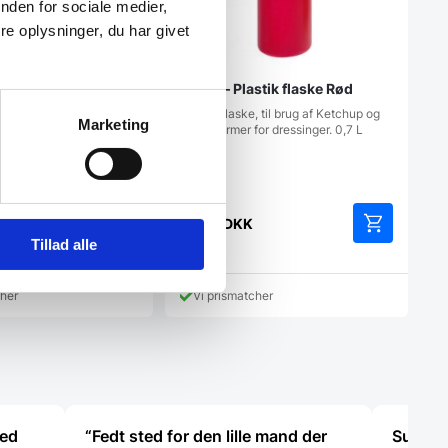
nden for sociale medier,
e oplysninger, du har givet
00MCD kokkekniv,
Hendi – Plastik flaske Rød
Plastik flaske, til brug af Ketchup og
Marketing
andre former for dressinger. 0,7 L
dig det perfekte
måler…
r en kokkekniv og
t til…
DKK
16,00
DKK
Tillad alle
cher
Vi prismatcher
med
“Fedt sted for den lille mand der
Super d