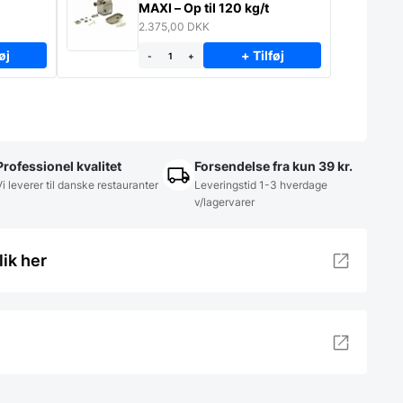
MAXI – Op til 120 kg/t
2.375,00
DKK
øj
+ Tilføj
-
+
Professionel kvalitet
Forsendelse fra kun 39 kr.
Vi leverer til danske restauranter
Leveringstid 1-3 hverdage
v/lagervarer
lik her