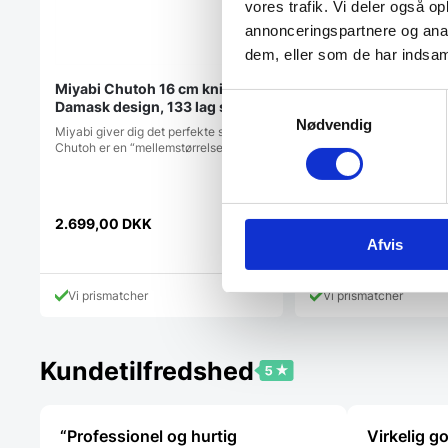
vores trafik. Vi deler også 
annonceringspartnere og anal
dem, eller som de har indsaml
Miyabi Chutoh 16 cm kniv,
Victorinox Fibrox K
Samtykkevalg
Damask design, 133 lag stål
m/ bølgeskær 25 c
Nødvendig
Miyabi giver dig det perfekte snit.
Victorinox Fibrox Kokke
Chutoh er en “mellemstørrelse kniv”.…
bølgeskær 25 cmHårdhe
HrCVictorinox…
Den
629,00
DKK
2.699,00
DKK
oprindelig
411,00
DKK
Afvis
Den
pris
aktuelle
var:
pris
629,00 DK
Vi prismatcher
Vi prismatcher
er:
411,00 DKK.
Kundetilfredshed
“Professionel og hurtig
Virkelig g