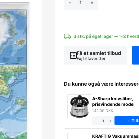
-
+
Danmarks
kort
97
x
137
cm
antal
3 stk. på eget lager ➞ 1-2 hver
Få et samlet tilbud
Føj til favoritter
Du kunne også være interesser
A-Sharp knivsliber,
prisvindende model
142,00
DKK
+ Tilf
-
+
KRAFTIG Vakuummas