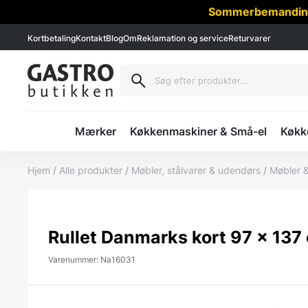
Sommerbemanding -
Kortbetaling
Kontakt
Blog
Om
Reklamation og service
Returvarer
Mærker
Køkkenmaskiner & Små-el
Køkke
Hjem
/
Alle produkter
/
Møbler, stålvarer & udendørs
/
Møbler &
Rullet Danmarks kort 97 x 137
Varenummer: Na16031