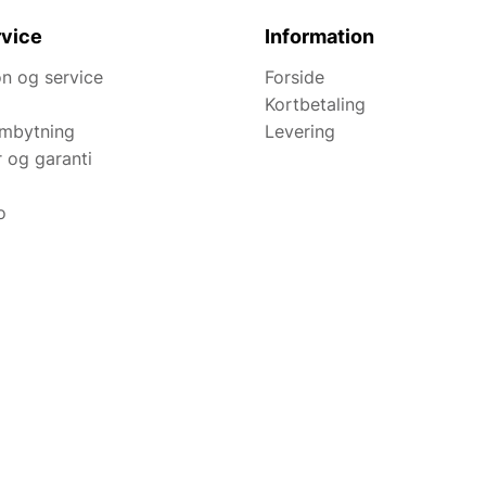
vice
Information
n og service
Forside
Kortbetaling
ombytning
Levering
r og garanti
o