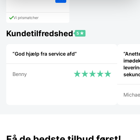
Vi prismatcher
Kundetilfredshed
“God hjælp fra service afd”
“Anette
imødek
leverin
Benny
sekund
Michae
Få de bedste tilbud først!