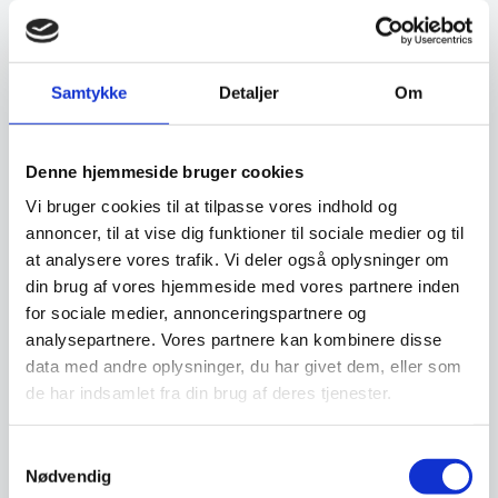
Isterningeform, XL
isterninger, Hendi
Isterningeform, XL isterninger,
Luton barbord 120×80 cm
Hendi
Dette barbord er meget klassisk
Samtykke
Detaljer
Om
og elegant. Det er udført i solidt
bøgetræ og…
4.123,75
65,00
DKK
DKK
Denne hjemmeside bruger cookies
Vi bruger cookies til at tilpasse vores indhold og
Vi prismatcher
Vi prismatcher
annoncer, til at vise dig funktioner til sociale medier og til
at analysere vores trafik. Vi deler også oplysninger om
din brug af vores hjemmeside med vores partnere inden
for sociale medier, annonceringspartnere og
analysepartnere. Vores partnere kan kombinere disse
data med andre oplysninger, du har givet dem, eller som
de har indsamlet fra din brug af deres tjenester.
Samtykkevalg
Nødvendig