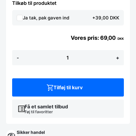
Tilkøb til produktet
Ja tak, pak gaven ind
+39,00 DKK
69,00
DKK
Proptrækker
-
+
med
3
funktioner
-
Hendi
antal
Tilføj til kurv
Få et samlet tilbud
Føj til favoritter
Sikker handel