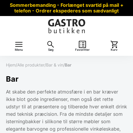
Sommerbemanding - Forlænget svartid på mail +
telefon - Ordrer ekspederes som sædvanligt
Menu
Søg
Favoritter
Kurv
Hjem
/
Alle produkter
/
Bar & vin
/
Bar
Bar
At skabe den perfekte atmosfære i en bar kræver
ikke blot gode ingredienser, men også det rette
udstyr til at præsentere og tilberede hver enkelt drink
med teknisk præcision. Fra de mindste detaljer som
isterningbakker i silikone til større møbler som
elegante barvogne og professionelle vinkøleskabe,