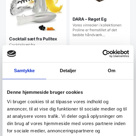
DARA – Røget Eg
Vores vinreoler i kollektionen
Proline er fremstillet af det
bedste håndværk…
Cocktail sæt fra Pulltex
Cocktailsæt fra
Pulltexindeholder 3 dele
298,00
DKK
549,00
DKK
299,00
DKK
Samtykke
Detaljer
Om
Vi prismatcher
Vi prismatcher
Denne hjemmeside bruger cookies
SPAR 25%
SPAR OP TIL 7%
Vi bruger cookies til at tilpasse vores indhold og
annoncer, til at vise dig funktioner til sociale medier og til
at analysere vores trafik. Vi deler også oplysninger om
din brug af vores hjemmeside med vores partnere inden
for sociale medier, annonceringspartnere og