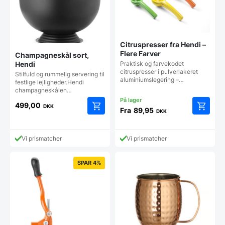
Citruspresser fra Hendi –
Flere Farver
Champagneskål sort,
Hendi
Praktisk og farvekodet
citruspresser i pulverlakeret
Stilfuld og rummelig servering til
aluminiumslegering –…
festlige lejligheder.Hendi
champagneskålen…
499,00
DKK
Fra
89,95
DKK
Dette
vare
har
Vi prismatcher
Vi prismatcher
flere
varianter
Mulighe
SPAR 4%
kan
vælges
på
vareside