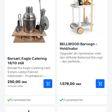
BELLWOOD Barvogn –
Hvid/natur
Opgrader din hjemmebar med
den stilfulde Bellwood Barvogn
Barsæt, Eagle Catering
– den perfekte…
18/10 stål
Barsæt fra Eagle Catering med
9 styks udstyr.Pakken
indeholder:- Proptrækker-…
250,00
DKK
1.579,00
DKK
375,00
DKK
Vi prismatcher
Vi prismatcher