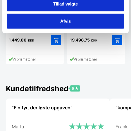
Tillad valgte
Proline er fremstillet af det
bedste håndværk…
Fint barbord i fantastisk
kvalitet
Afvis
Dette barbord på 108 cm i
højden er meget rustikt og
derved moderne og oppe i…
1.449,00
19.498,75
DKK
DKK
Vi prismatcher
Vi prismatcher
Kundetilfredshed
“Fin fyr, der løste opgaven”
“kompe
Marlu
Frank