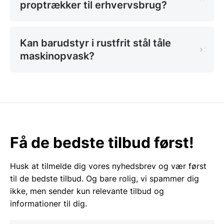
proptrækker til erhvervsbrug?
citruspresser fra mærket Hendi skal kunne udvinde
hver en dråbe saft med minimal indsats. Dette sikrer
en ensartet kvalitet i hver servering, hvilket er
Kan barudstyr i rustfrit stål tåle
fundamentalt for kundetilfredsheden i en travl bar
maskinopvask?
med høje standarder.
Isterninger og temperering
som ingrediens
Temperatur er ofte den mest oversete ingrediens i en
Få de bedste tilbud først!
cocktail, men den er afgørende for smagsoplevelsen.
Valget af isterningbakker påvirker, hvor hurtigt isen
smelter, og dermed hvor meget drinken bliver
Husk at tilmelde dig vores nyhedsbrev og vær først
udvandet undervejs. Store isterninger eller sfæriske
til de bedste tilbud. Og bare rolig, vi spammer dig
iskugler er ideelle til serveringer, der skal nydes
ikke, men sender kun relevante tilbud og
langsomt, som f.eks. en god whisky eller en klassisk
informationer til dig.
Old Fashioned. Ved at bruge forme fra mærket Hendi