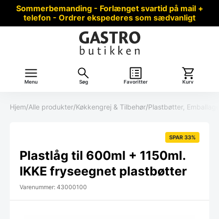
Sommerbemanding - Forlænget svartid på mail +
telefon - Ordrer ekspederes som sædvanligt
Menu
Søg
Favoritter
Kurv
Hjem
/
Alle produkter
/
Køkkengrej & Tilbehør
/
Plastbøtter, Emballag
SPAR 33%
Plastlåg til 600ml + 1150ml.
IKKE fryseegnet plastbøtter
Varenummer: 43000100