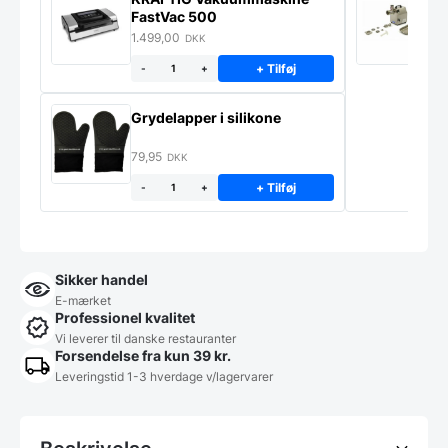
FastVac 500
M
1.499,00
2
DKK
+ Tilføj
-
+
Grydelapper i silikone
79,95
DKK
+ Tilføj
-
+
Sikker handel
E-mærket
Professionel kvalitet
Vi leverer til danske restauranter
Forsendelse fra kun 39 kr.
Leveringstid 1-3 hverdage v/lagervarer