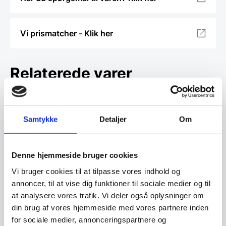
Vi prismatcher - Klik her
Relaterede varer
SPAR 12%
SPAR 24%
Samtykke
Detaljer
Om
Denne hjemmeside bruger cookies
Mepal Modula
Vi bruger cookies til at tilpasse vores indhold og
Husholdningsboks 0,175
liter Transparent
annoncer, til at vise dig funktioner til sociale medier og til
Mepal Modula modulboks
hjælper dig med at få overblik i
Mepal Modula
at analysere vores trafik. Vi deler også oplysninger om
dit køkken! Det…
Husholdningsboks 1,5
din brug af vores hjemmeside med vores partnere inden
liter Transparent
Mepal Modula modulboks
for sociale medier, annonceringspartnere og
hjælper dig med at få overblik i