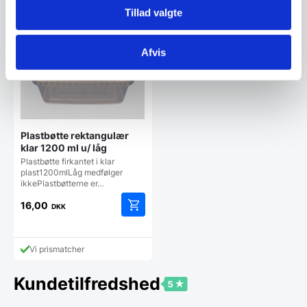
aktuelle
aktuelle
var:
var:
Tillad valgte
pris
pris
69,95 DKK.
99,95 DKK.
Vi prismatcher
Vi prismatcher
er:
er:
44,00 DKK.
88,95 DKK.
Afvis
Plastbøtte rektangulær
klar 1200 ml u/ låg
Plastbøtte firkantet i klar
plast1200mlLåg medfølger
ikkePlastbøtterne er…
16,00
DKK
Vi prismatcher
Kundetilfredshed