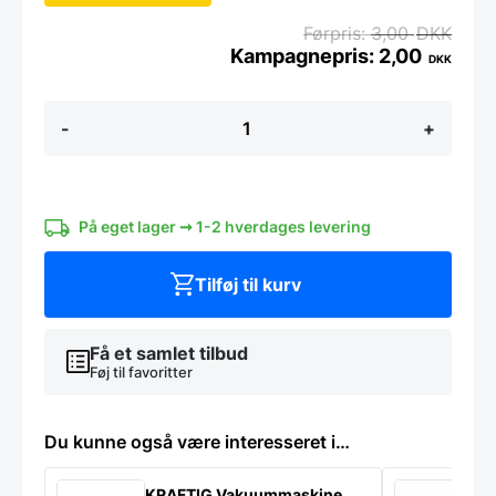
3,00
DKK
2,00
DKK
Plastlåg
-
+
til
600ml
+
1150ml.
IKKE
På eget lager ➞ 1-2 hverdages levering
fryseegnet
plastbøtter
antal
Tilføj til kurv
Få et samlet tilbud
Føj til favoritter
Du kunne også være interesseret i…
KRAFTIG Vakuummaskine
K