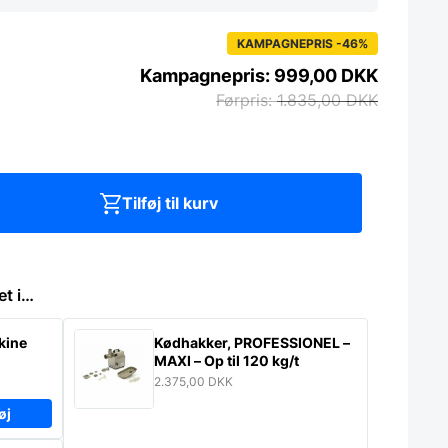
KAMPAGNEPRIS -46%
999,00
DKK
1.835,00
DKK
Tilføj til kurv
et i…
kine
Kødhakker, PROFESSIONEL –
MAXI – Op til 120 kg/t
2.375,00
DKK
øj