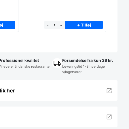
øj
+ Tilføj
-
+
Professionel kvalitet
Forsendelse fra kun 39 kr.
Vi leverer til danske restauranter
Leveringstid 1-3 hverdage
v/lagervarer
lik her