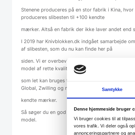
Stenene produceres på en stor fabrik i Kina, hvor
produceres slibesten til +100 kendte
mærker. Altså en fabrik der ikke laver andet end s
I 2019 har Knivblokken.dk indgået samarbejde o
af slibesten, som du nu kan finde her på
siden. Vi er overbeviste om at du med denne sten
model af rette kvalitet,
som let kan bruges til både Yaxell, Miyabi, Samura
Global, Zwilling og mange flere
Samtykke
kendte mærker.
Denne hjemmeside bruger c
Så søger du en god slibesten til prisen; anbefaler
Vi bruger cookies til at tilpas
model.
vores trafik. Vi deler også 
annonceringspartnere og anal