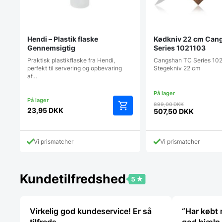
Hendi – Plastik flaske
Kødkniv 22 cm Can
Gennemsigtig
Series 1021103
Praktisk plastikflaske fra Hendi,
Cangshan TC Series 10
perfekt til servering og opbevaring
Stegekniv 22 cm
af…
Den
899,00
DKK
23,95
DKK
oprindelig
507,50
DKK
Den
pris
aktuelle
var:
pris
899,00 DK
Vi prismatcher
Vi prismatcher
er:
507,50 DKK.
Kundetilfredshed
Virkelig god kundeservice! Er så
“Har købt