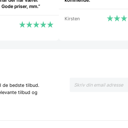
når der har været
kommende.”
 Gode priser, mm.”
Kirsten
l de bedste tilbud.
elevante tilbud og