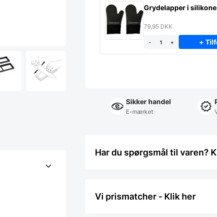
Grydelapper i silikone
79,95
DKK
+ Tilf
-
+
Sikker handel
E-mærket
Har du spørgsmål til varen? K
Vi prismatcher - Klik her