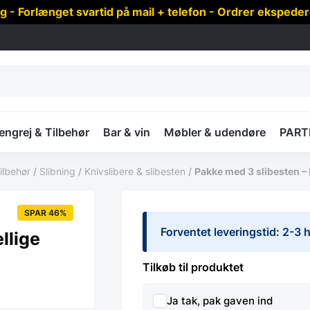
 Forlænget svartid på mail + telefon - Ordrer ekspede
ngrej & Tilbehør
Bar & vin
Møbler & udendøre
PART
ilbehør
/
Slibning
/
Knivslibere & slibesten
/
Pakke med 3 slibesten – 
SPAR 46%
Forventet leveringstid: 2-3
llige
Tilkøb til produktet
Ja tak, pak gaven ind