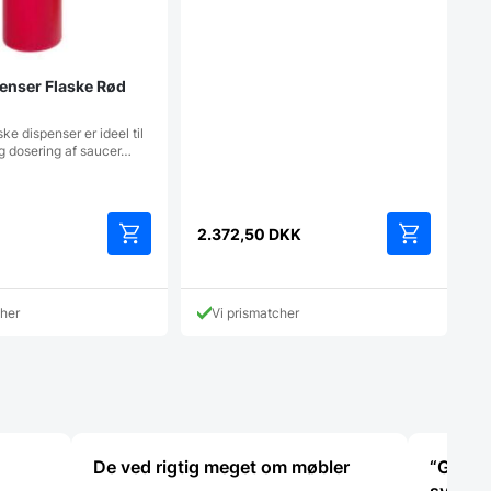
enser Flaske Rød
ke dispenser er ideel til
g dosering af saucer…
2.372,50
DKK
cher
Vi prismatcher
De ved rigtig meget om møbler
“God s