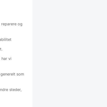
t reparere og
bilitet
t.
har vi
r generelt som
ndre steder,