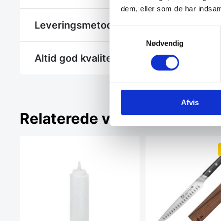
dem, eller som de har indsaml
Leveringsmetode
Samtykkevalg
Nødvendig
Altid god kvalitet, se her hvorfor
Afvis
Relaterede varer