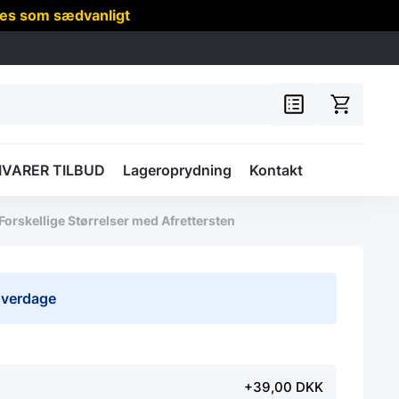
res som sædvanligt
IVARER TILBUD
Lageroprydning
Kontakt
Forskellige Størrelser med Afrettersten
 hverdage
+39,00 DKK