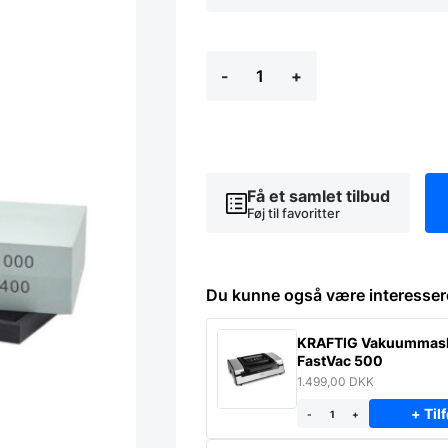
Pakke
-
+
med
3
slibesten
-
Forskellige
Størrelser
med
Få et samlet tilbud
Afrettersten
Føj til favoritter
antal
Du kunne også være interesser
KRAFTIG Vakuummas
FastVac 500
1.499,00
DKK
+ Tilf
-
+