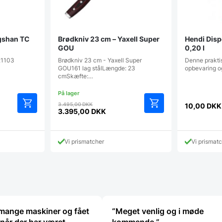
gshan TC
Brødkniv 23 cm – Yaxell Super
Hendi Disp
GOU
0,20 l
21103
Brødkniv 23 cm - Yaxell Super
Denne praktis
GOU161 lag stålLængde: 23
opbevaring o
cmSkæfte:…
Den
3.495,00
DKK
10,00
DKK
e
oprindelige
3.395,00
DKK
Den
pris
aktuelle
var:
pris
K.
3.495,00 DKK.
Vi prismatcher
Vi prismat
er:
3.395,00 DKK.
 mange maskiner og fået
“Meget venlig og i møde