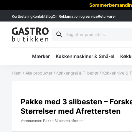
Sommerbemanding -
Kortbetaling
Kontakt
Blog
Om
Reklamation og service
Returvarer
Mærker
Køkkenmaskiner & Små-el
Køkke
Hjem
/
Alle produkter
/
Køkkengrej & Tilbehør
/
Kokkeknive & T
Pakke med 3 slibesten – Forske
Størrelser med Afrettersten
Varenummer: Pakke.Slibesten.afretter