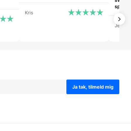
svare 
Kris
Jeanet
Ja tak, tilmeld mig