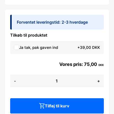
Forventet leveringstid: 2-3 hverdage
Tilkøb til produktet
Ja tak, pak gaven ind
+39,00 DKK
75,00
DKK
Osterivehjern
-
+
fra
Hendi
-
17x7,5cm
antal
Tilføj til kurv