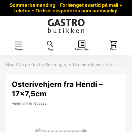
Sommerbemanding - Forlænget svartid på mail +
telefon - Ordrer ekspederes som sædvanligt
Menu
Søg
Favoritter
Kurv
Hjem
/
Alle produkter
/
Køkkengrej & Tilbehør
/
Service, Bestik & Glas
Osterivehjern fra Hendi –
17×7,5cm
Varenummer: 856222