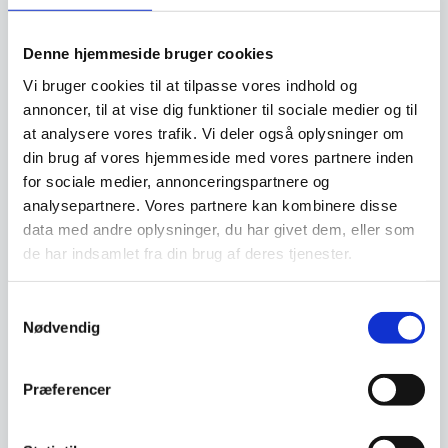
Ivory ostesæt bestående af 1
kniv og gaffel.
Denne hjemmeside bruger cookies
Vi bruger cookies til at tilpasse vores indhold og
annoncer, til at vise dig funktioner til sociale medier og til
at analysere vores trafik. Vi deler også oplysninger om
Ostekniv til hård ost fra
din brug af vores hjemmeside med vores partnere inden
Hendi – 13 cm
for sociale medier, annonceringspartnere og
Ostekniv til hårde oste. Måler
analysepartnere. Vores partnere kan kombinere disse
13x26cm
Den
data med andre oplysninger, du har givet dem, eller som
299,00
DKK
73,00
DKK
oprindelige
186,25
DKK
de har indsamlet fra din brug af deres tjenester.
Den
pris
aktuelle
var:
pris
299,00 DKK.
Vi prismatcher
Vi prismatcher
Samtykkevalg
er:
Nødvendig
186,25 DKK.
Præferencer