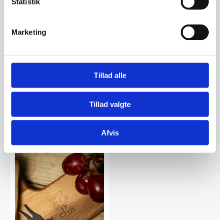
Statistik
Marketing
Ostehøvl til blød ost fra
Laguiole ivory ostesæt 2
Hendi – 16cm
dele
Ostehøvl egnet til bløde oste fra
Ivory ostesæt bestående af 1
Hendi
kniv og gaffel.
Tillad alle
65,00
DKK
299,00
DKK
Tillad valgte
Vi prismatcher
Vi prismatcher
Afvis
SPAR 50%