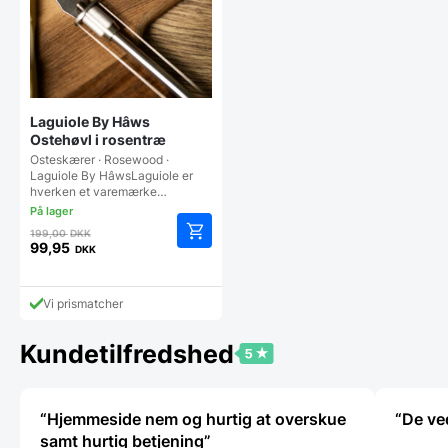
Laguiole By Hâws
Ostehøvl i rosentræ
Osteskærer · Rosewood ·
Laguiole By HâwsLaguiole er
hverken et varemærke…
Den
199,00
DKK
oprindelige
99,95
DKK
Den
pris
aktuelle
var:
pris
199,00 DKK.
Vi prismatcher
er:
99,95 DKK.
Kundetilfredshed
“Hjemmeside nem og hurtig at overskue
“De ve
samt hurtig betjening”