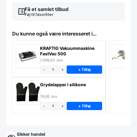
Få et samlet tilbud
Føj til favoritter
Du kunne også være interesseret i…
KRAFTIG Vakuummaskine
K
FastVac 500
M
1.499,00
2
DKK
+ Tilføj
-
+
Grydelapper i silikone
79,95
DKK
+ Tilføj
-
+
Sikker handel