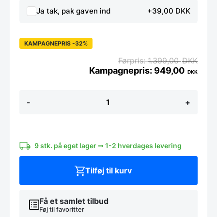
Ja tak, pak gaven ind
+39,00 DKK
KAMPAGNEPRIS -32%
1.399,00
DKK
949,00
DKK
Miyabi
-
+
6000MCT
urtekniv,
9
cm.
antal
9 stk. på eget lager ➞ 1-2 hverdages levering
Tilføj til kurv
Få et samlet tilbud
Føj til favoritter