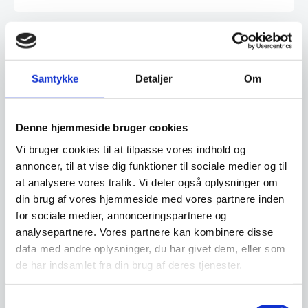
Har du spørgsmål til varen? Klik her
Samtykke
Detaljer
Om
Vi prismatcher - Klik her
Denne hjemmeside bruger cookies
Vi bruger cookies til at tilpasse vores indhold og
Relaterede varer
annoncer, til at vise dig funktioner til sociale medier og til
at analysere vores trafik. Vi deler også oplysninger om
SPAR 15%
SPAR 35%
din brug af vores hjemmeside med vores partnere inden
for sociale medier, annonceringspartnere og
analysepartnere. Vores partnere kan kombinere disse
data med andre oplysninger, du har givet dem, eller som
de har indsamlet fra din brug af deres tjenester.
Samtykkevalg