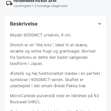
Forsendelse fra kun 39 kr.
Leveringstid 1-3 hverdage v/lagervarer
Beskrivelse
Miyabi 6000MCT urtekniv, 9 cm.
Shotoh er en “lille kniv”, ideel til at skære,
skrælle og snitte frugt og grøntsager. Bortset
fra Santoku er dette den bedst sælgende
bladform i Japan.
Æstetik og høj funktionalitet mødes i en perfekt
symbiose i 6000MCT-serien. Skaftet er
udarbejdet i det smukt-årede Pakka træ.
MicroCarbide pulverstål med en hårdhed på 63
Rockwell (HRC).