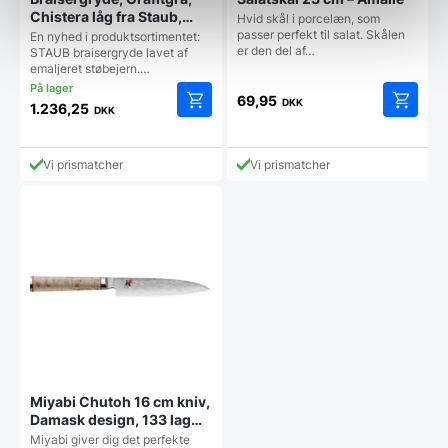
Chistera låg fra Staub,
Hvid skål i porcelæn, som
Flere størrelser
passer perfekt til salat. Skålen
En nyhed i produktsortimentet:
er den del af…
STAUB braisergryde lavet af
emaljeret støbejern.…
69,95
DKK
1.236,25
DKK
Dette
vare
har
Vi prismatcher
Vi prismatcher
flere
varianter.
Mulighederne
kan
vælges
på
varesiden
Miyabi Chutoh 16 cm kniv,
Damask design, 133 lag
stål
Miyabi giver dig det perfekte