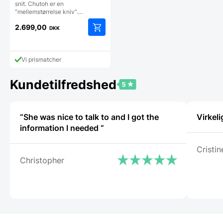
snit. Chutoh er en
“mellemstørrelse kniv”.…
2.699,00
DKK
Vi prismatcher
Kundetilfredshed
“She was nice to talk to and I got the
Virkeli
information I needed “
Cristin
Christopher