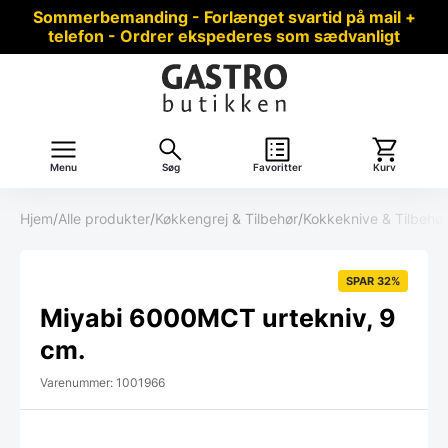
Sommerbemanding - Forlænget svartid på mail +
telefon - Ordrer ekspederes som sædvanligt
Menu
Søg
Favoritter
Kurv
Hjem
/
Alle produkter
/
Køkkengrej & Tilbehør
/
Kokkeknive & Tilbehør
SPAR 32%
Miyabi 6000MCT urtekniv, 9
cm.
Varenummer: 1001966