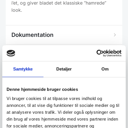
i’et, og giver bladet det klassiske “hamrede”
look.
Dokumentation
Leveringsmetode
Samtykke
Detaljer
Om
Altid god kvalitet, se her hvorfor
Denne hjemmeside bruger cookies
Vi bruger cookies til at tilpasse vores indhold og
Har du spørgsmål til varen? Klik her
annoncer, til at vise dig funktioner til sociale medier og til
at analysere vores trafik. Vi deler også oplysninger om
din brug af vores hjemmeside med vores partnere inden
Vi prismatcher - Klik her
for sociale medier, annonceringspartnere og