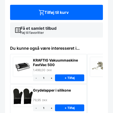
Sushikniv
24
cm
Tilføj til kurv
antal
Få et samlet tilbud
Føj til favoritter
Du kunne også være interesseret i…
KRAFTIG Vakuummaskine
K
FastVac 500
M
1.499,00
2
DKK
+ Tilføj
-
+
Grydelapper i silikone
79,95
DKK
+ Tilføj
-
+