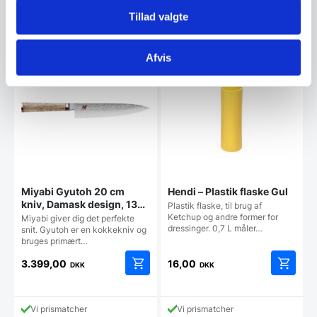
aktuelle
var:
Tillad valgte
pris
1.868,75 DKK.
Vi prismatcher
Vi prismatcher
er:
1.649,00 DKK.
Afvis
Miyabi Gyutoh 20 cm
Hendi – Plastik flaske Gul
kniv, Damask design, 133
Plastik flaske, til brug af
lag stål
Ketchup og andre former for
Miyabi giver dig det perfekte
dressinger. 0,7 L måler…
snit. Gyutoh er en kokkekniv og
bruges primært…
3.399,00
16,00
DKK
DKK
Vi prismatcher
Vi prismatcher