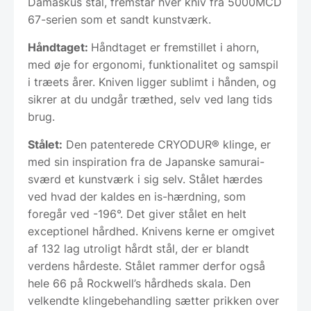
Damaskus stål, fremstår hver kniv fra 5000MCD
67-serien som et sandt kunstværk.
Håndtaget:
Håndtaget er fremstillet i ahorn,
med øje for ergonomi, funktionalitet og samspil
i træets årer. Kniven ligger sublimt i hånden, og
sikrer at du undgår træthed, selv ved lang tids
brug.
Stålet:
Den patenterede CRYODUR® klinge, er
med sin inspiration fra de Japanske samurai-
sværd et kunstværk i sig selv. Stålet hærdes
ved hvad der kaldes en is-hærdning, som
foregår ved -196°. Det giver stålet en helt
exceptionel hårdhed. Knivens kerne er omgivet
af 132 lag utroligt hårdt stål, der er blandt
verdens hårdeste. Stålet rammer derfor også
hele 66 på Rockwell’s hårdheds skala. Den
velkendte klingebehandling sætter prikken over