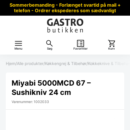
Sommerbemanding - Forlænget svartid på mail +
telefon - Ordrer ekspederes som sædvanligt
Menu
Søg
Favoritter
Kurv
Hjem
/
Alle produkter
/
Køkkengrej & Tilbehør
/
Kokkeknive & Tilbehør
Miyabi 5000MCD 67 –
Sushikniv 24 cm
Varenummer: 1002033