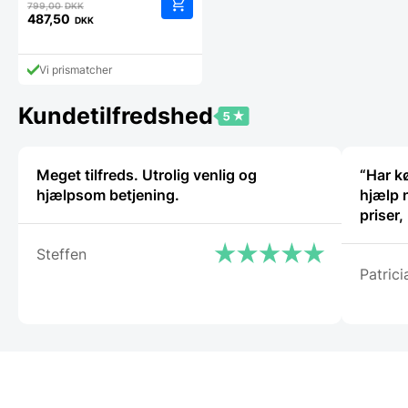
Den
799,00
DKK
oprindelige
487,50
DKK
Den
pris
aktuelle
var:
pris
799,00 DKK.
Vi prismatcher
er:
487,50 DKK.
Kundetilfredshed
Meget tilfreds. Utrolig venlig og
“Har k
hjælpsom betjening.
hjælp 
priser
Steffen
Patrici