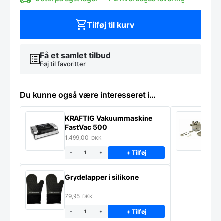
Tilføj til kurv
Få et samlet tilbud
Føj til favoritter
Du kunne også være interesseret i…
KRAFTIG Vakuummaskine
K
FastVac 500
M
1.499,00
2
DKK
+ Tilføj
-
+
Grydelapper i silikone
79,95
DKK
+ Tilføj
-
+