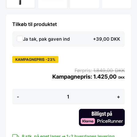
Tilkøb til produktet
Ja tak, pak gaven ind
+39,00 DKK
KAMPAGNEPRIS -23%
1.849,00
DKK
1.425,00
DKK
Miyabi
-
+
5000FCD
Gyutoh
16
cm
antal
8 stk. på eget lager ➞ 1-2 hverdages levering