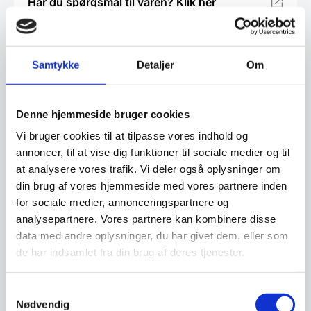
Har du spørgsmål til varen? Klik her
Vi prismatcher - Klik her
Samtykke
Detaljer
Om
Relaterede varer
Denne hjemmeside bruger cookies
Vi bruger cookies til at tilpasse vores indhold og
SPAR 30%
annoncer, til at vise dig funktioner til sociale medier og til
at analysere vores trafik. Vi deler også oplysninger om
din brug af vores hjemmeside med vores partnere inden
for sociale medier, annonceringspartnere og
Forskærersæt med 20 cm
analysepartnere. Vores partnere kan kombinere disse
damaskus kokkekniv,
data med andre oplysninger, du har givet dem, eller som
Risvig
de har indsamlet fra din brug af deres tjenester.
Kokke / Køkkenkniv bølge
Samtykkevalg
22 cm, Victorinox, med
Nødvendig
FIBROX-skaft og tænder
Victorinox Fibrox Kokkekniv 22