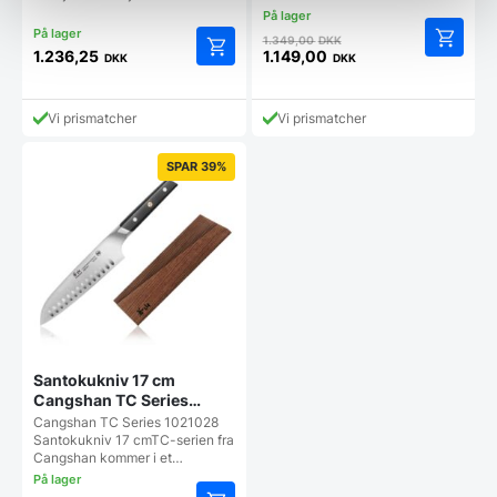
Den
1.349,00
DKK
oprindelige
1.236,25
1.149,00
DKK
DKK
Dette
Den
pris
vare
aktuelle
var:
har
pris
1.349,00 DKK.
Vi prismatcher
Vi prismatcher
flere
er:
varianter.
1.149,00 DKK.
SPAR 39%
Mulighederne
kan
vælges
på
varesiden
Santokukniv 17 cm
Cangshan TC Series
1021028
Cangshan TC Series 1021028
Santokukniv 17 cmTC-serien fra
Cangshan kommer i et…