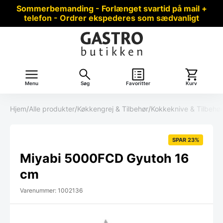
Sommerbemanding - Forlænget svartid på mail +
telefon - Ordrer ekspederes som sædvanligt
Menu
Søg
Favoritter
Kurv
Hjem
/
Alle produkter
/
Køkkengrej & Tilbehør
/
Kokkeknive & Tilbehør
SPAR 23%
Miyabi 5000FCD Gyutoh 16
cm
Varenummer: 1002136