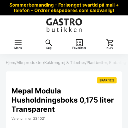
Sommerbemanding - Forlænget svartid på mail +
telefon - Ordrer ekspederes som sædvanligt
Menu
Søg
Favoritter
Kurv
Hjem
/
Alle produkter
/
Køkkengrej & Tilbehør
/
Plastbøtter, Emballag
SPAR 12%
Mepal Modula
Husholdningsboks 0,175 liter
Transparent
Varenummer: 234021