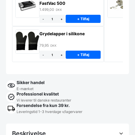
FastVac 500
M
1.499,00
2
DKK
+ Tilføj
-
+
Grydelapper i silikone
79,95
DKK
+ Tilføj
-
+
Sikker handel
E-mærket
Professionel kvalitet
Vi leverer til danske restauranter
Forsendelse fra kun 39 kr.
Leveringstid 1-3 hverdage v/lagervarer
Beskrivelse