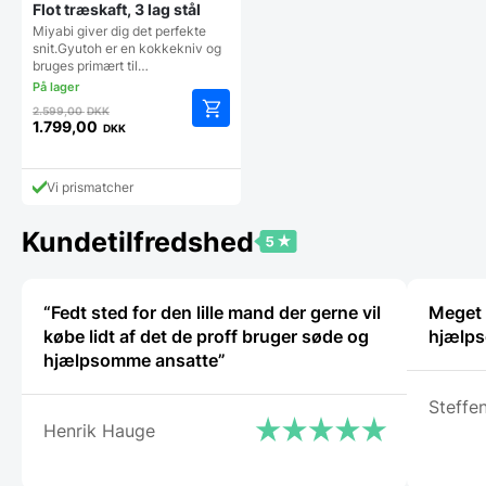
Flot træskaft, 3 lag stål
Miyabi giver dig det perfekte
snit.Gyutoh er en kokkekniv og
bruges primært til…
Den
2.599,00
DKK
oprindelige
1.799,00
DKK
Den
pris
aktuelle
var:
pris
2.599,00 DKK.
Vi prismatcher
er:
1.799,00 DKK.
Kundetilfredshed
“Fedt sted for den lille mand der gerne vil
Meget t
købe lidt af det de proff bruger søde og
hjælps
hjælpsomme ansatte”
Steffe
Henrik Hauge