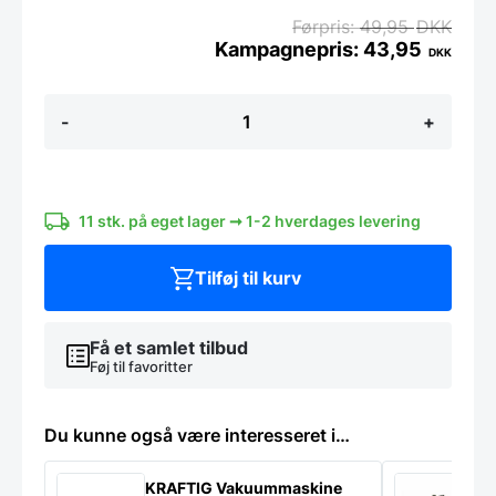
49,95
DKK
43,95
DKK
Mepal
-
+
Modula
Husholdningsboks
0,175
liter
Transparent
11 stk. på eget lager ➞ 1-2 hverdages levering
antal
Tilføj til kurv
Få et samlet tilbud
Føj til favoritter
Du kunne også være interesseret i…
KRAFTIG Vakuummaskine
K