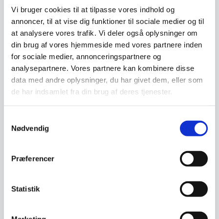
Vi bruger cookies til at tilpasse vores indhold og
annoncer, til at vise dig funktioner til sociale medier og til
Kokke / Køkkenkniv bølge
Miyabi Gyutoh 20 cm
at analysere vores trafik. Vi deler også oplysninger om
22 cm, Victorinox, med
kniv, Damask design, 133
din brug af vores hjemmeside med vores partnere inden
FIBROX-skaft og tænder
lag stål
Victorinox Fibrox Kokkekniv 22
Miyabi giver dig det perfekte
for sociale medier, annonceringspartnere og
cm er en af verdens mest
snit. Gyutoh er en kokkekniv og
kendte og værdsatte…
bruges primært…
analysepartnere. Vores partnere kan kombinere disse
data med andre oplysninger, du har givet dem, eller som
Den
499,00
DKK
3.399,00
DKK
de har indsamlet fra din brug af deres tjenester.
oprindelige
349,00
DKK
Den
pris
aktuelle
var:
Samtykkevalg
pris
499,00 DKK.
Vi prismatcher
Vi prismatcher
er:
Nødvendig
349,00 DKK.
SPAR OP TIL 31%
Præferencer
Statistik
Marketing