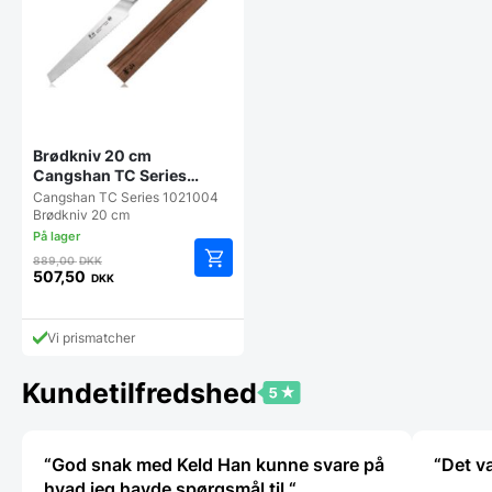
Brødkniv 20 cm
Cangshan TC Series
1021004
Cangshan TC Series 1021004
Brødkniv 20 cm
Den
889,00
DKK
oprindelige
507,50
DKK
Den
pris
aktuelle
var:
pris
889,00 DKK.
Vi prismatcher
er:
507,50 DKK.
Kundetilfredshed
“God snak med Keld Han kunne svare på
“Det v
hvad jeg havde spørgsmål til “