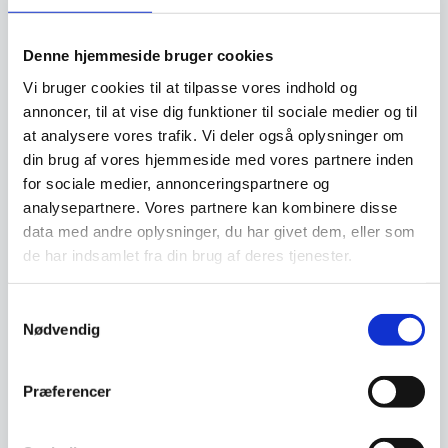
SPAR OP TIL 31%
Denne hjemmeside bruger cookies
Vi bruger cookies til at tilpasse vores indhold og
annoncer, til at vise dig funktioner til sociale medier og til
at analysere vores trafik. Vi deler også oplysninger om
din brug af vores hjemmeside med vores partnere inden
for sociale medier, annonceringspartnere og
analysepartnere. Vores partnere kan kombinere disse
Miyabi Brødkniv 23 cm
Braisergryde, Grafitgrå,
data med andre oplysninger, du har givet dem, eller som
kniv, Damask design, 133
Chistera låg fra Staub,
lag stål
Flere størrelser
de har indsamlet fra din brug af deres tjenester.
Miyabi giver dig det perfekte
En nyhed i produktsortimentet:
snit. Santoku er den bedst
STAUB braisergryde lavet af
sælgende knivtype i…
emaljeret støbejern.…
Samtykkevalg
3.399,00
DKK
1.236,25
Nødvendig
DKK
Dette
vare
har
Vi prismatcher
Vi prismatcher
Præferencer
flere
varianter
SPAR 31%
Mulighe