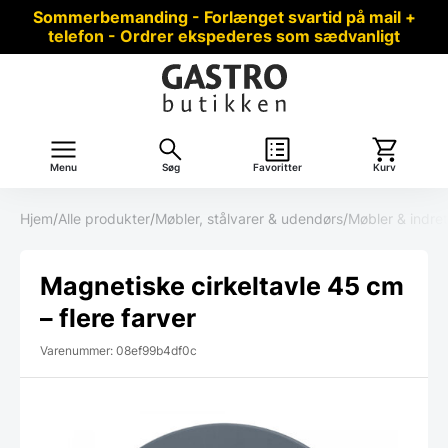
Sommerbemanding - Forlænget svartid på mail +
telefon - Ordrer ekspederes som sædvanligt
Menu
Søg
Favoritter
Kurv
Hjem
/
Alle produkter
/
Møbler, stålvarer & udendørs
/
Møbler & indre
Magnetiske cirkeltavle 45 cm
– flere farver
Varenummer: 08ef99b4df0c