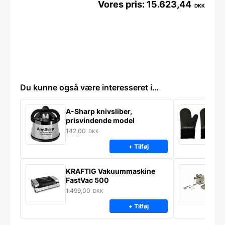
15.623,44
DKK
Du kunne også være interesseret i…
A-Sharp knivsliber,
G
prisvindende model
142,00
7
DKK
+ Tilføj
KRAFTIG Vakuummaskine
K
FastVac 500
M
1.499,00
2
DKK
+ Tilføj