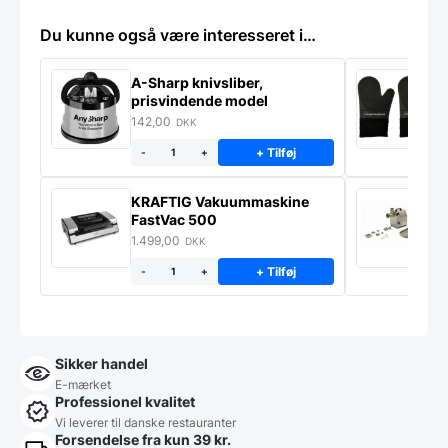
Du kunne også være interesseret i…
A-Sharp knivsliber,
G
prisvindende model
142,00
7
DKK
+ Tilføj
-
+
KRAFTIG Vakuummaskine
K
FastVac 500
M
1.499,00
2
DKK
+ Tilføj
-
+
Sikker handel
E-mærket
Professionel kvalitet
Vi leverer til danske restauranter
Forsendelse fra kun 39 kr.