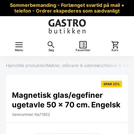
Sommerbemanding - Forlænget svartid på mail +
telefon - Ordrer ekspederes som sædvanligt
Menu
Søg
Favoritter
Kurv
Hjem
/
Alle produkter
/
Møbler, stålvarer & udendørs
/
Møbler & indre
SPAR 25%
Magnetisk glas/egefiner
ugetavle 50 x 70 cm. Engelsk
Varenummer: Na71602