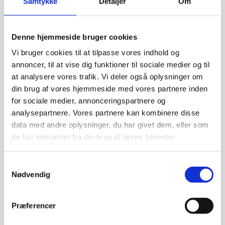
Samtykke
Detaljer
Om
Relaterede varer
Denne hjemmeside bruger cookies
SPAR 35%
SPAR 16%
Vi bruger cookies til at tilpasse vores indhold og
annoncer, til at vise dig funktioner til sociale medier og til
at analysere vores trafik. Vi deler også oplysninger om
din brug af vores hjemmeside med vores partnere inden
for sociale medier, annonceringspartnere og
analysepartnere. Vores partnere kan kombinere disse
data med andre oplysninger, du har givet dem, eller som
Victorinox Fibrox
Kokkekniv 20 cm – Yaxell
de har indsamlet fra din brug af deres tjenester.
Kokkekniv m/ bølgeskær
RAN
25 cm
Victorinox Fibrox Kokkekniv m/
Kokkekniv 20 cm, Yaxell
bølgeskær 25 cmHårdhed: 55
RANSerien: RAN er et skridt op i
Samtykkevalg
HrCVictorinox…
kvalitet i forhold til…
Nødvendig
Den
Den
629,00
DKK
1.549,00
DKK
oprindelige
oprindelige
411,00
1.299,00
DKK
DKK
Præferencer
Den
Den
pris
pris
aktuelle
aktuelle
var:
var: