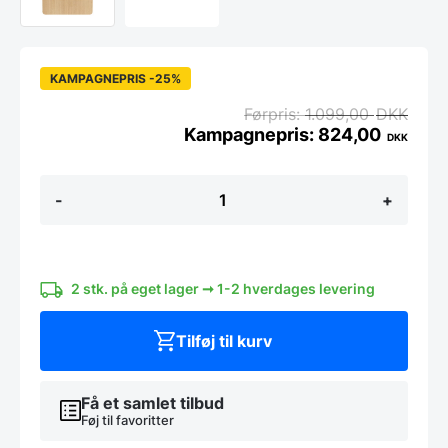
KAMPAGNEPRIS -25%
1.099,00
DKK
824,00
DKK
Magnetisk
-
+
glas/egefiner
ugetavle
50
x
70
2 stk. på eget lager ➞ 1-2 hverdages levering
cm.
Engelsk
antal
Tilføj til kurv
Få et samlet tilbud
Føj til favoritter