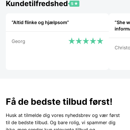
Kundetilfredshed
“Altid flinke og hjælpsom”
“She wa
Georg
Christ
Få de bedste tilbud først!
Husk at tilmelde dig vores nyhedsbrev og vær først
til de bedste tilbud. Og bare rolig, vi spammer dig
ikke, men sender kun relevante tilbud og