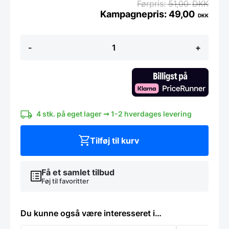
51,00
DKK
49,00
DKK
Mælketermometer,
-
+
Hendi
antal
4 stk. på eget lager ➞ 1-2 hverdages levering
Tilføj til kurv
Få et samlet tilbud
Føj til favoritter
Du kunne også være interesseret i…