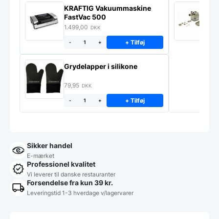
KRAFTIG Vakuummaskine
K
FastVac 500
M
1.499,00
2
DKK
+ Tilføj
-
+
Grydelapper i silikone
79,95
DKK
+ Tilføj
-
+
Sikker handel
E-mærket
Professionel kvalitet
Vi leverer til danske restauranter
Forsendelse fra kun 39 kr.
Leveringstid 1-3 hverdage v/lagervarer