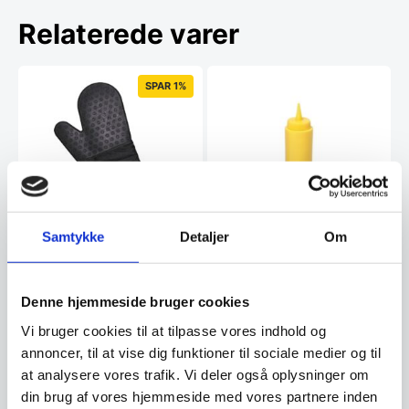
Relaterede varer
SPAR 1%
Samtykke
Detaljer
Om
Lurch Køkkenhandske i
Hendi – Plastik flaske Gul
silkone og stof, isoleret –
Plastik flaske, til brug af
TOPKVALITET
Ketchup og andre former for
Isoleret og slidstærk
Denne hjemmeside bruger cookies
dressinger. 0,7 L måler…
køkkenhandske fra Lurch, der
kombinerer fleksibelt stof…
Vi bruger cookies til at tilpasse vores indhold og
annoncer, til at vise dig funktioner til sociale medier og til
Den
119,00
DKK
16,00
DKK
at analysere vores trafik. Vi deler også oplysninger om
oprindelige
118,00
DKK
Den
pris
din brug af vores hjemmeside med vores partnere inden
aktuelle