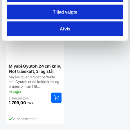
er:
er:
3.395,00 DKK.
507,50 DKK.
SPAR 31%
Tillad valgte
Afvis
Miyabi Gyutoh 24 cm kniv,
Flot træskaft, 3 lag stål
Miyabi giver dig det perfekte
snit.Gyutoh er en kokkekniv og
bruges primært til…
Den
2.599,00
DKK
oprindelige
1.799,00
DKK
Den
pris
aktuelle
var:
pris
2.599,00 DKK.
Vi prismatcher
er:
1.799,00 DKK.