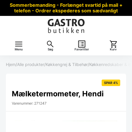
Sommerbemanding - Forlænget svartid på mail +
telefon - Ordrer ekspederes som sædvanligt
Menu
Søg
Favoritter
Kurv
Hjem
/
Alle produkter
/
Køkkengrej & Tilbehør
/
Køkkenredskaber & B
SPAR 4%
Mælketermometer, Hendi
Varenummer: 271247