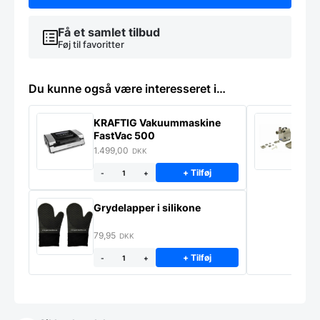
Få et samlet tilbud
Føj til favoritter
Du kunne også være interesseret i…
KRAFTIG Vakuummaskine
K
FastVac 500
M
1.499,00
2
DKK
+ Tilføj
-
+
Grydelapper i silikone
79,95
DKK
+ Tilføj
-
+