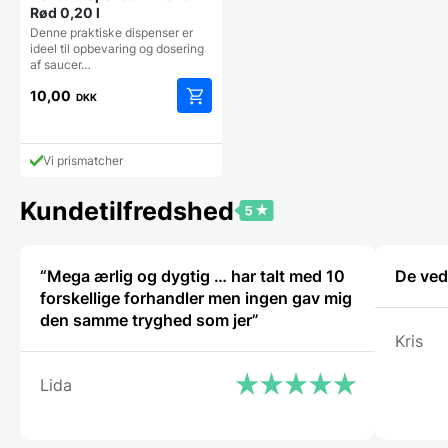
Rød 0,20 l
Denne praktiske dispenser er
ideel til opbevaring og dosering
af saucer…
10,00
DKK
Vi prismatcher
Kundetilfredshed
“Mega ærlig og dygtig … har talt med 10
De ved
forskellige forhandler men ingen gav mig
den samme tryghed som jer”
Kris
Lida