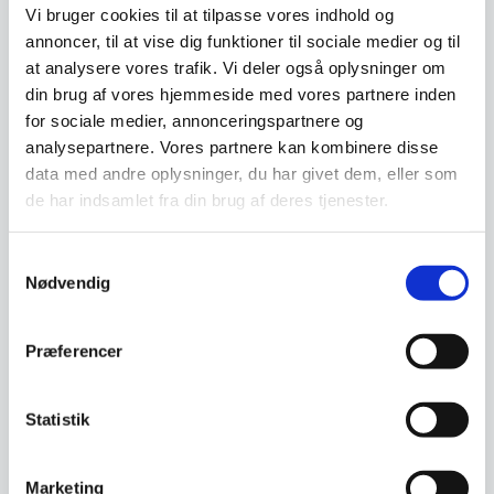
Vi bruger cookies til at tilpasse vores indhold og
annoncer, til at vise dig funktioner til sociale medier og til
at analysere vores trafik. Vi deler også oplysninger om
Miyabi Gyutoh 24 cm kniv,
Miyabi Chutoh 16 cm kniv,
din brug af vores hjemmeside med vores partnere inden
Flot træskaft, 3 lag stål
Damask design, 133 lag
stål
Miyabi giver dig det perfekte
Miyabi giver dig det perfekte
for sociale medier, annonceringspartnere og
snit.Gyutoh er en kokkekniv og
snit. Chutoh er en
analysepartnere. Vores partnere kan kombinere disse
bruges primært til…
“mellemstørrelse kniv”.…
data med andre oplysninger, du har givet dem, eller som
Den
de har indsamlet fra din brug af deres tjenester.
2.599,00
DKK
2.699,00
DKK
oprindelige
1.799,00
DKK
Den
pris
aktuelle
var:
Samtykkevalg
pris
2.599,00 DKK.
Vi prismatcher
Vi prismatcher
Nødvendig
er:
1.799,00 DKK.
Præferencer
Statistik
Marketing