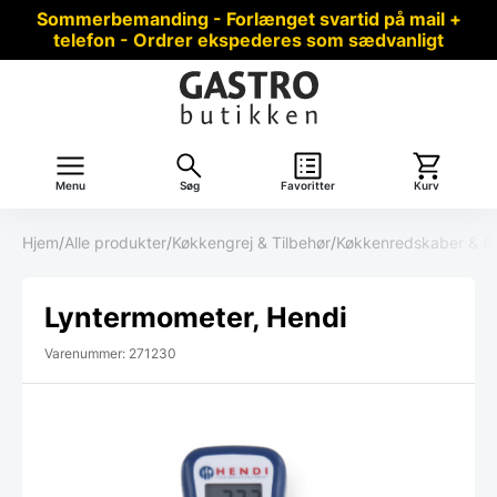
Sommerbemanding - Forlænget svartid på mail +
telefon - Ordrer ekspederes som sædvanligt
Menu
Søg
Favoritter
Kurv
Hjem
/
Alle produkter
/
Køkkengrej & Tilbehør
/
Køkkenredskaber & B
Lyntermometer, Hendi
Varenummer: 271230