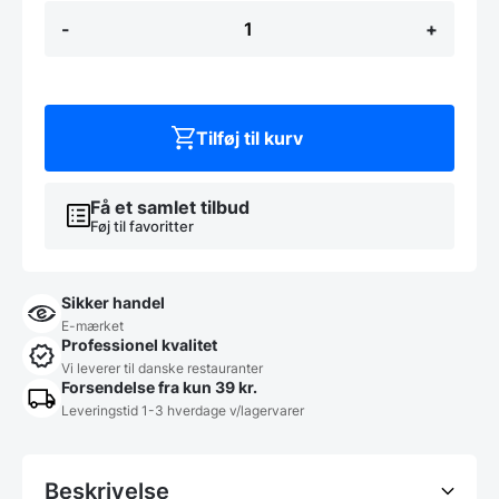
Luton
-
+
barbord
120x80
cm
antal
Tilføj til kurv
Få et samlet tilbud
Føj til favoritter
Sikker handel
E-mærket
Professionel kvalitet
Vi leverer til danske restauranter
Forsendelse fra kun 39 kr.
Leveringstid 1-3 hverdage v/lagervarer
Beskrivelse