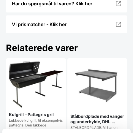
Har du spørgsmål til varen? Klik her
Vi prismatcher - Klik her
Relaterede varer
Kulgrill – Pattegris gril
Stålbordplade med vanger
Lukkede kul grill, til eksempelvis
og underhylde, DHL,
pattegris. Den lukkede
700mm dyb i mange
STÅLBORDPLADE: Vi har en
konstruktion reducerer…
længder
serie af stålborde på lager, men