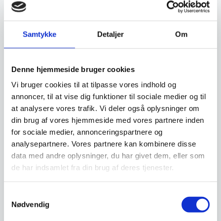
som udgangspunkt er…
8.618,75
Fra
5.007,81
DKK
DKK
Dette
Samtykke
Detaljer
Om
vare
har
Vi prismatcher
Vi prismatcher
flere
Denne hjemmeside bruger cookies
varianter
Mulighe
Vi bruger cookies til at tilpasse vores indhold og
kan
vælges
annoncer, til at vise dig funktioner til sociale medier og til
på
at analysere vores trafik. Vi deler også oplysninger om
vareside
din brug af vores hjemmeside med vores partnere inden
for sociale medier, annonceringspartnere og
Steba Pulled Pork gafler
analysepartnere. Vores partnere kan kombinere disse
Specifikationer:2 stk i
pakken100% BPA
data med andre oplysninger, du har givet dem, eller som
friVarmeresistent op til 230
de har indsamlet fra din brug af deres tjenester.
Stålbord DSL med
°CNemme at…
underhylde, 600 mm dyb i
mange længder
STÅLBORDE: Vi har en serie af
Samtykkevalg
stålborde på lager, men som
udgangspunkt er…
Nødvendig
Fra
3.439,06
149,00
DKK
DKK