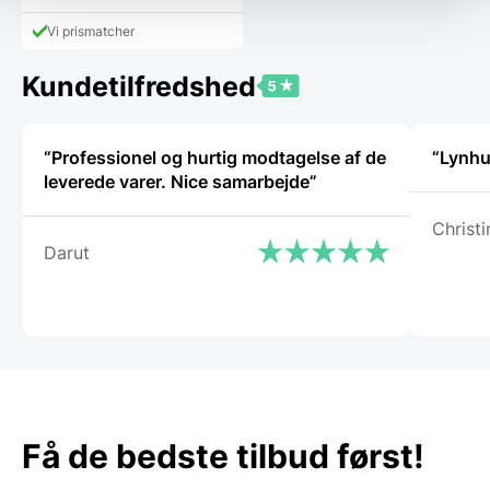
aktuelle
var:
pris
4.998,00 DKK.
Vi prismatcher
er:
1.999,00 DKK.
Kundetilfredshed
“Professionel og hurtig modtagelse af de
“Lynhu
leverede varer. Nice samarbejde”
Christi
Darut
Få de bedste tilbud først!