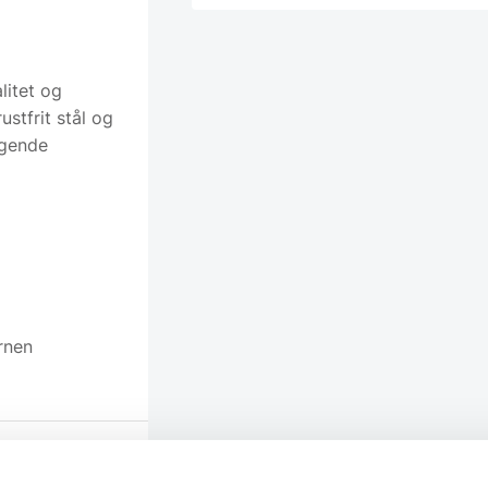
litet og
ustfrit stål og
agende
rnen