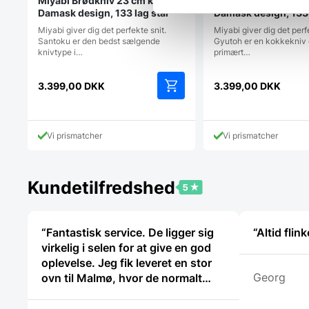
Miyabi Brødkniv 23 cm kniv,
Miyabi Gyutoh 20 c
Damask design, 133 lag stål
Damask design, 133 
Miyabi giver dig det perfekte snit.
Miyabi giver dig det perf
Santoku er den bedst sælgende
Gyutoh er en kokkekniv
knivtype i…
primært…
3.399,00
DKK
3.399,00
DKK
Vi prismatcher
Vi prismatcher
Kundetilfredshed
“Fantastisk service. De ligger sig
“Altid fli
virkelig i selen for at give en god
oplevelse. Jeg fik leveret en stor
Georg
ovn til Malmø, hvor de normalt
ikke har levering direkte, uden
problemer. Jeg kan i høj grad