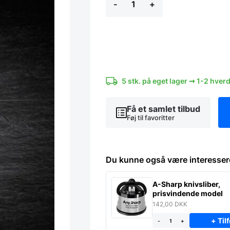
-
+
Tango
Peberkværn
antal
5 stk. på eget lager ➞ 1-2 hver
Få et samlet tilbud
Føj til favoritter
Du kunne også være interesser
A-Sharp knivsliber,
prisvindende model
142,00
DKK
+ Tilf
-
+