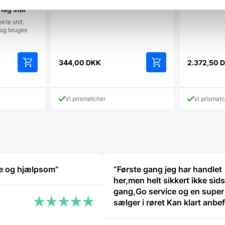
m kniv,
lag stål
ekte snit.
 og bruges
344,00
DKK
2.372,50
D
Vi prismatcher
Vi prismat
nke og hjælpsom”
“Første gang jeg har handlet
her,men helt sikkert ikke sid
gang,Go service og en super 
sælger i røret Kan klart anbefale at
handle her”