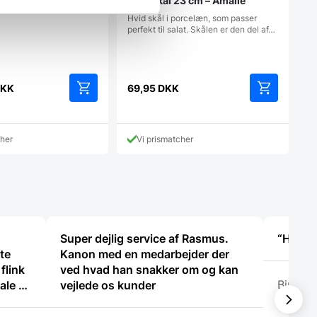
Salatskål 23 cm – Amalie
Hvid skål i porcelæn, som passer
perfekt til salat. Skålen er den del af…
KK
69,95
DKK
cher
Vi prismatcher
Super dejlig service af Rasmus.
“Hurtig 
ste
Kanon med en medarbejder der
flink
ved hvad han snakker om og kan
Birgitt
vejlede os kunder