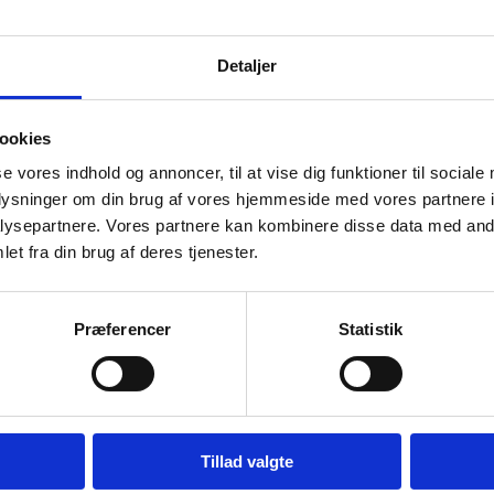
Detaljer
ookies
se vores indhold og annoncer, til at vise dig funktioner til sociale
oplysninger om din brug af vores hjemmeside med vores partnere i
ysepartnere. Vores partnere kan kombinere disse data med andr
et fra din brug af deres tjenester.
Præferencer
Statistik
Forskærer
Termobakke fra Hendi
damaskus k
Termobakke inkl. 2 stk køleelementer
+ 1 stk. låg. Måler: 430x290x(H)150
mm.
Tillad valgte