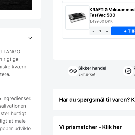
KRAFTIG Vakuummas
FastVac 500
1.499,00
DKK
+ Tilf
-
+
Med TANGO
 rigtige
miske kværn
Sikker handel
tere.
E-mærket
 ingredienser.
Har du spørgsmål til varen? K
salivationen
ster hurtigt
digt at male
Vi prismatcher - Klik her
peber udvikle