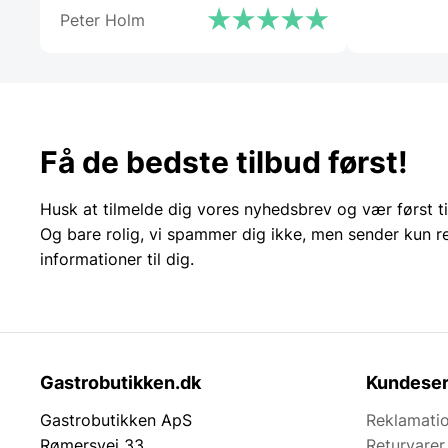
Peter Holm
anbefale Gastrobutikken – som
både på priser og service er noget
ud over det sædvanlige.”
Få de bedste tilbud først!
Husk at tilmelde dig vores nyhedsbrev og vær først ti
Og bare rolig, vi spammer dig ikke, men sender kun r
informationer til dig.
Gastrobutikken.dk
Kundeser
Gastrobutikken ApS
Reklamatio
Rømersvej 33
Returvarer