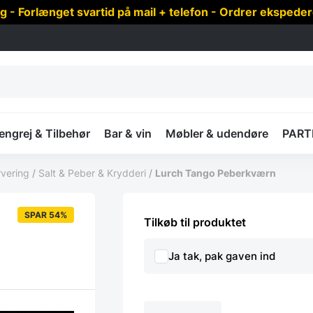
 Forlænget svartid på mail + telefon - Ordrer ekspede
ngrej & Tilbehør
Bar & vin
Møbler & udendøre
PART
rvering
/
Salt & Peber & Krydderi
/
Lurch Tango Peberkværn
SPAR 54%
Tilkøb til produktet
Ja tak, pak gaven ind
Lurch