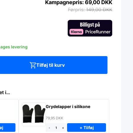
69,00
DKK
149,00
DKK
dages levering
Tilføj til kurv
et i…
Grydelapper i silikone
79,95
DKK
øj
+ Tilføj
-
+