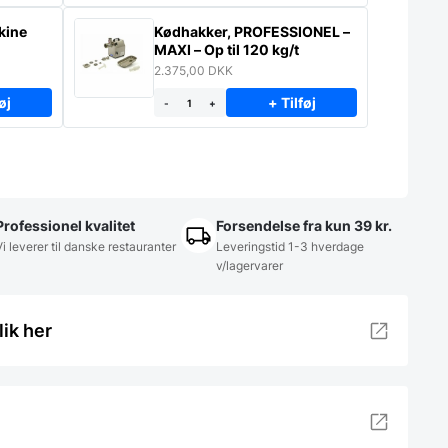
kine
Kødhakker, PROFESSIONEL –
MAXI – Op til 120 kg/t
2.375,00
DKK
øj
+ Tilføj
-
+
Professionel kvalitet
Forsendelse fra kun 39 kr.
Vi leverer til danske restauranter
Leveringstid 1-3 hverdage
v/lagervarer
lik her