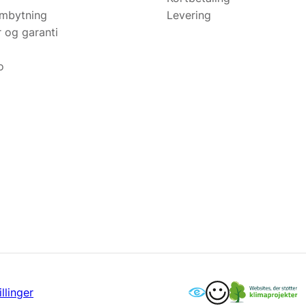
ombytning
Levering
r og garanti
o
llinger