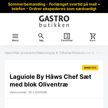
Sommerbemanding - Forlænget svartid på mail +
telefon - Ordrer ekspederes som sædvanligt
Menu
Søg
Favoritter
Kurv
Hjem
/
Alle produkter
/
Køkkengrej & Tilbehør
/
Kokkeknive & Tilbehør
SPAR 51%
Laguiole By Hâws Chef Sæt
med blok Oliventræ
Varenummer: 30-LG0004B