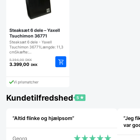
Steaksæt 6 dele – Yaxell
Tsuchimon 36771
Steaksæt 6 dele - Yaxell
Tsuchimon 36771Længde: 11,3
cmSkæfte:…
Den
5.394,00
DKK
oprindelige
3.399,00
DKK
Den
pris
aktuelle
var:
pris
5.394,00 DKK.
Vi prismatcher
er:
3.399,00 DKK.
Kundetilfredshed
“Altid flinke og hjælpsom”
“Jeg f
var go
Georg