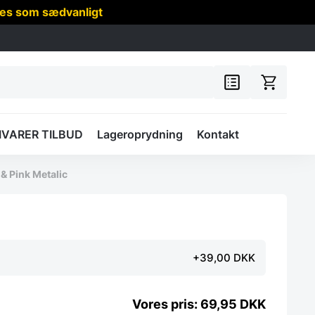
res som sædvanligt
IVARER TILBUD
Lageroprydning
Kontakt
 & Pink Metalic
+39,00 DKK
69,95
DKK