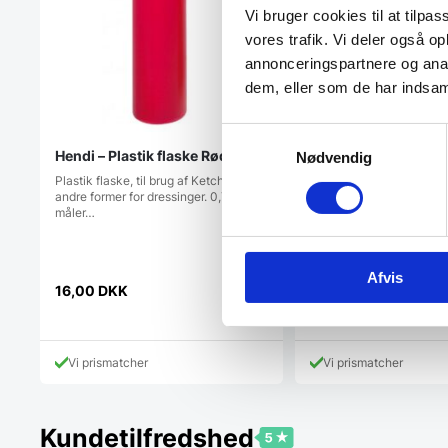
Vi bruger cookies til at tilpas
vores trafik. Vi deler også 
annonceringspartnere og anal
dem, eller som de har indsaml
Samtykkevalg
Hendi – Plastik flaske Rød
Brandt WD 1014 X v
Nødvendig
Plastik flaske, til brug af Ketchup og
Med denne varmeskuffe t
andre former for dressinger. 0,7 L
indbygning, får du en stil
måler…
rustfri…
Afvis
Den
1.868,75
DKK
16,00
DKK
oprindeli
1.649,00
DKK
Den
pris
aktuelle
var:
pris
1.868,75
Vi prismatcher
Vi prismatcher
er:
1.649,00 DKK.
Kundetilfredshed