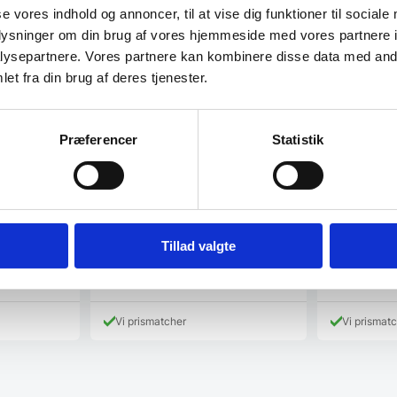
se vores indhold og annoncer, til at vise dig funktioner til sociale
oplysninger om din brug af vores hjemmeside med vores partnere i
ysepartnere. Vores partnere kan kombinere disse data med andr
et fra din brug af deres tjenester.
armeskuffe
Victorinox Fibrox Kokkekniv
Kødkniv 2
Præferencer
Statistik
m/ bølgeskær 25 cm
Series 102
il
ren løsning i
Victorinox Fibrox Kokkekniv m/
Cangshan TC
bølgeskær 25 cmHårdhed: 55
Stegekniv 22
HrCVictorinox…
Tillad valgte
Den
D
629,00
DKK
899,00
DKK
ge
oprindelige
op
411,00
DKK
507,50
DK
Den
Den
pris
pr
aktuelle
aktuelle
var:
va
pris
pris
 DKK.
629,00 DKK.
8
Vi prismatcher
Vi prismat
er:
er:
411,00 DKK.
507,50 DK