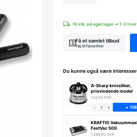
2
mm.
Blå
&
10 stk. på eget lager ➞ 1-2 hve
Pink
Metalic
antal
Få et samlet tilbud
Føj til favoritter
Du kunne også være interesser
A-Sharp knivsliber,
prisvindende model
142,00
DKK
+ Tilf
-
+
KRAFTIG Vakuummas
FastVac 500
1.499,00
DKK