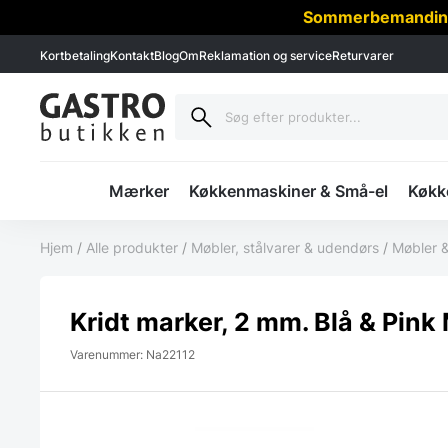
Sommerbemanding -
Kortbetaling
Kontakt
Blog
Om
Reklamation og service
Returvarer
Mærker
Køkkenmaskiner & Små-el
Køkke
Hjem
/
Alle produkter
/
Møbler, stålvarer & udendørs
/
Møbler &
Kridt marker, 2 mm. Blå & Pink
Varenummer: Na22112