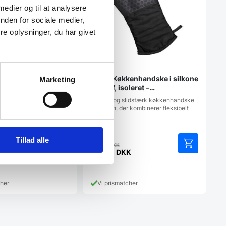
 medier og til at analysere
nden for sociale medier,
e oplysninger, du har givet
2 cm Cangshan TC
Lurch Køkkenhandske i silkone
Marketing
1103
og stof, isoleret –
TOPKVALITET
 Series 1021103
Isoleret og slidstærk køkkenhandske
 cm
fra Lurch, der kombinerer fleksibelt
stof…
Tillad alle
en
Den
119,00
DKK
rindelige
oprindelige
K
118,00
DKK
Den
is
pris
aktuelle
r:
var:
pris
99,00 DKK.
119,00 DKK.
cher
Vi prismatcher
er:
K.
118,00 DKK.