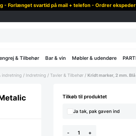
 Forlænget svartid på mail + telefon - Ordrer ekspede
ngrej & Tilbehør
Bar & vin
Møbler & udendøre
PART
 indretning
/
Indretning
/
Tavler & Tilbehør
/
Kridt marker, 2 mm. Blå
 Metalic
Tilkøb til produktet
Ja tak, pak gaven ind
Kridt
-
+
marker,