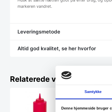
Husk at sætte hætten godt på efter brug, og opb
markeren vandret.
Leveringsmetode
Altid god kvalitet, se her hvorfor
Relaterede varer
Samtykke
Denne hjemmeside bruger c