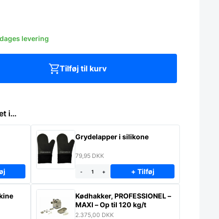
rdages levering
Tilføj til kurv
et i…
Grydelapper i silikone
79,95
DKK
øj
+ Tilføj
-
+
kine
Kødhakker, PROFESSIONEL –
MAXI – Op til 120 kg/t
2.375,00
DKK