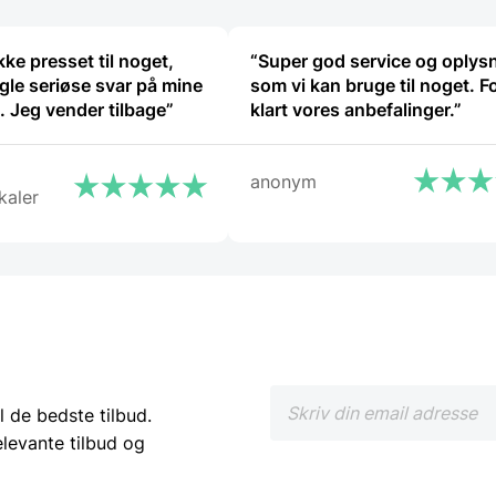
kke presset til noget,
“Super god service og oplys
gle seriøse svar på mine
som vi kan bruge til noget. F
 Jeg vender tilbage”
klart vores anbefalinger.”
anonym
kaler
l de bedste tilbud.
elevante tilbud og