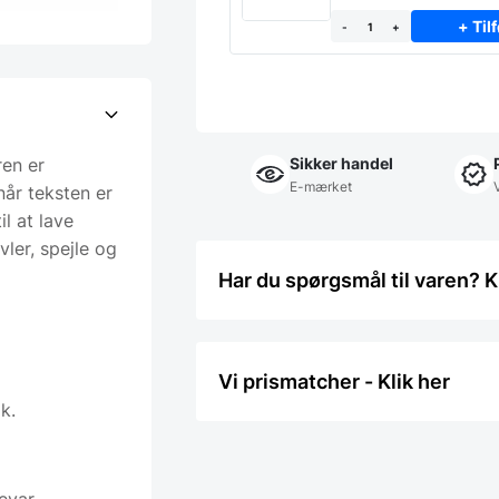
+ Tilf
-
+
ren er
Sikker handel
E-mærket
når teksten er
il at lave
vler, spejle og
Har du spørgsmål til varen? K
Vi prismatcher - Klik her
k.