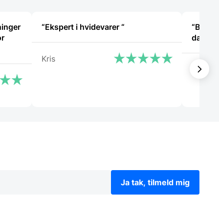
ninger
“Ekspert i hvidevarer “
“Bestil
or
dagen e
Kris
Heidi 
Ja tak, tilmeld mig