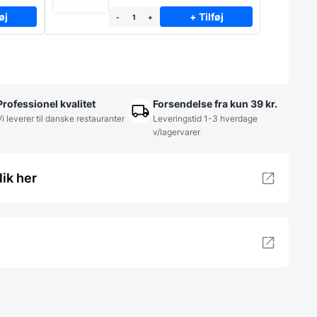
øj
+ Tilføj
-
+
Professionel kvalitet
Forsendelse fra kun 39 kr.
Vi leverer til danske restauranter
Leveringstid 1-3 hverdage
v/lagervarer
lik her